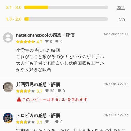
2.1 - 3.0
28%
1.0 - 2.0
5%
natsuonthepoolの感想・評価
2026/08/09 13:14
0
0
4.7
小学生の時に観た映画
これがここと繋がるのか！というのが上手い
大人でも子供でも面白いし伏線回収も上手い
かなり好きな映画
邦画男児の感想・評価
2026/08/04 22:17
30
0
3.7
このレビューはネタバレを含みます
トロピカの感想・評価
2026/07/27 23:52
1
0
3.1
定期的に観たくなる。ただし井上真央と岡田将生のとこ