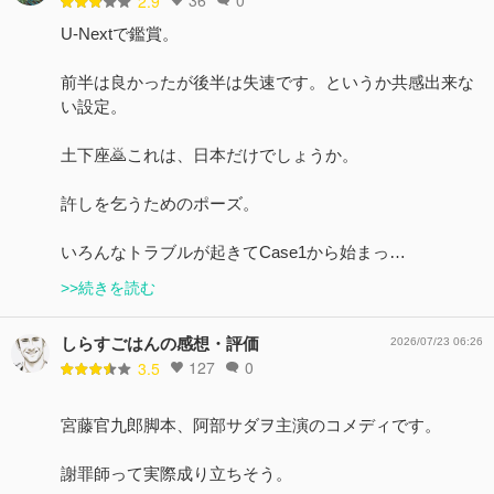
36
0
2.9
U-Nextで鑑賞。
前半は良かったが後半は失速です。というか共感出来な
い設定。
土下座🙇これは、日本だけでしょうか。
許しを乞うためのポーズ。
いろんなトラブルが起きてCase1から始まっ…
>>続きを読む
しらすごはんの感想・評価
2026/07/23 06:26
127
0
3.5
宮藤官九郎脚本、阿部サダヲ主演のコメディです。
謝罪師って実際成り立ちそう。