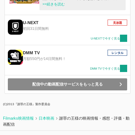
いること。しかし、舞妓と遊ぶためのお店・お茶
>>続きを読む
屋ののれんをくぐったことは……まだない。そん
なある日、公彦に吉報がもたらされた。念願の京
都支社への転勤が決まったのだ！あっさりと、同
U-NEXT
見放題
僚OLの彼女・大沢富士子(柴咲コウ)を捨てて、意
初回31日間無料
気揚々と京都入り。死にもの狂いで仕事をして、
「一見さんお断り」という最高峰の壁を乗り越
U-NEXTで今すぐ見る
え、やっとの思いでお茶屋デビュー！お座敷での
宴会も盛り上がり、いざ舞妓との野球拳……とい
DMM TV
レンタル
うときに、泥酔したプロ野球選手・内藤貴一郎
月額550円が14日間無料！
(堤真一)が隣の座敷から乱入した!!!時を同じくし
て、富士子は公彦を見返すため、京都で舞妓を目
DMM TVで今すぐ見る
指すことを決意した……。
配信中の動画配信サービスをもっと見る
(C)2013『謝罪の王様』製作委員会
Filmarks映画情報
日本映画
謝罪の王様の映画情報・感想・評価・動
画配信