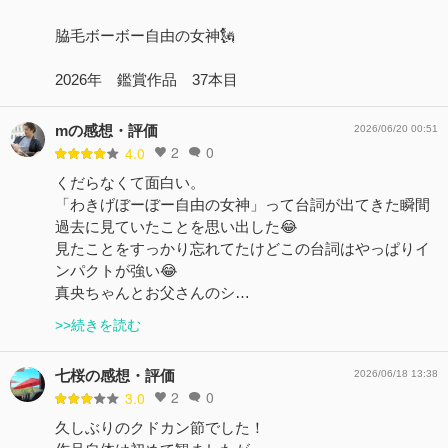
脇毛ボーボー自由の女神🗽
2026年 鑑賞作品 37本目
mの感想・評価
2026/06/20 00:51
2
0
4.0
くだらなくて面白い。
「わきげぼーぼー自由の女神」って台詞が出てきた瞬間
過去に見ていたことを思い出した😂
見たことをすっかり忘れてたけどこの台詞はやっぱりイ
ンパクトが強い😂
真央ちゃんとお父さんのシ…
>>続きを読む
七桜の感想・評価
2026/06/18 13:38
2
0
3.0
久しぶりのクドカン節でした！