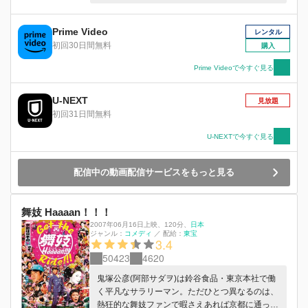
列のできる超人気店「デリカの山ちゃん」の店主
として東京下町・善人通り商店街の顔に。弟・祐
介は、「金城ブラザーズ」という超売れっ子芸人
Prime Video
レンタル
になっていた。そんなある日、10数年前に善人商
初回30日間無料
購入
店街を出て行ったきり全くの音信不通だった「山
ちゃん」初代店主夫婦の一人娘・徹子が突然帰っ
Prime Videoで今すぐ見る
てくる…。
U-NEXT
見放題
初回31日間無料
U-NEXTで今すぐ見る
配信中の動画配信サービスをもっと見る
舞妓 Haaaan！！！
2007年06月16日上映
、
120分
、
日本
ジャンル：
コメディ
／
配給：
東宝
3.4
50423
4620
鬼塚公彦(阿部サダヲ)は鈴谷食品・東京本社で働
く平凡なサラリーマン。ただひとつ異なるのは、
熱狂的な舞妓ファンで暇さえあれば京都に通って