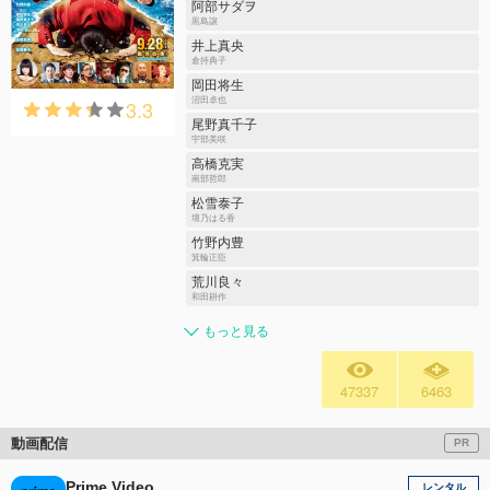
阿部サダヲ
黒島譲
井上真央
倉持典子
岡田将生
3.3
沼田卓也
尾野真千子
宇部美咲
高橋克実
南部哲郎
松雪泰子
壇乃はる香
竹野内豊
箕輪正臣
荒川良々
和田耕作
もっと見る
47337
6463
動画配信
PR
Prime Video
レンタル