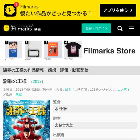
登録・ログイン
映画
1
2
3
4
¥1,650
¥990
¥990
¥7,700
謝罪の王様の作品情報・感想・評価・動画配信
謝罪の王様
（
2013
）
上映日：2013年09月28日
製作国・地域：
日本
上映時間：128分
ジャンル：
コメディ
配給：
東宝
監督
水田伸生
脚本
宮藤官九郎
出演者