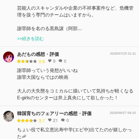
芸能人のスキャンダルや企業の不祥事案件など、危機管
理を扱う専門のチームはいますから。
謝罪師を名のる黒島譲（阿部…
>>続きを読む
あだもの感想・評価
2026/07/15 01:11
9
0
2.6
謝罪師っていう発想がいいね
謝罪大国ならではの映画
大人の大失態をコミカルに描いていて気持ちが軽くなる
E-girlsのセンターは井上真央にして欲しかった！
韓国育ちのフェアリーの感想・評価
2026/06/27 09:10
21
0
3.7
ちょい役で私立恵比寿中学(エビ中)出てたのが嬉しかっ
た🦐