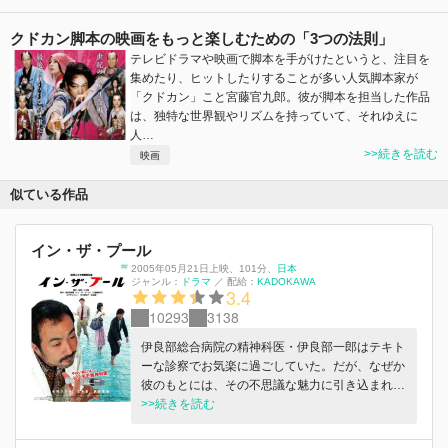
クドカン脚本の映画をもっと楽しむための「3つの法則」
テレビドラマや映画で脚本を手がけたというと、注目を
集めたり、ヒットしたりすることが多い人気脚本家が
「クドカン」こと宮藤官九郎。彼が脚本を担当した作品
は、独特な世界観やリズムを持っていて、それゆえに
人…
>>続きを読む
映画
似ている作品
イン・ザ・プール
2005年05月21日上映
、
101分
、
日本
ジャンル：
ドラマ
／
配給：
KADOKAWA
3.4
10293
3138
伊良部総合病院の精神科医・伊良部一郎はテキト
ーな診察でお気楽に過ごしていた。だが、なぜか
彼のもとには、その不思議な魅力に引き込まれる
ように患者が次々と訪れる。そしてまた、ストレ
>>続きを読む
スが原因による奇妙な病気に悩まされる患者が診
察室に駆け込み…。