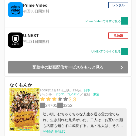
Prime Video
レンタル
初回30日間無料
Prime Videoで今すぐ見る
U-NEXT
見放題
初回31日間無料
U-NEXTで今すぐ見る
配信中の動画配信サービスをもっと見る
なくもんか
2009年11月14日上映
、
134分
、
日本
ジャンル：
ドラマ
コメディ
／
配給：
東宝
3.3
24705
3252
幼い頃、むちゃくちゃな人生を送る父に捨てら
れ、生き別れた兄弟がいた。二人は、お互いの顔
も名前も知らずに成長する。兄・祐太は、その人
柄と秘伝のソースをかけたハムカツを名物に、行
>>続きを読む