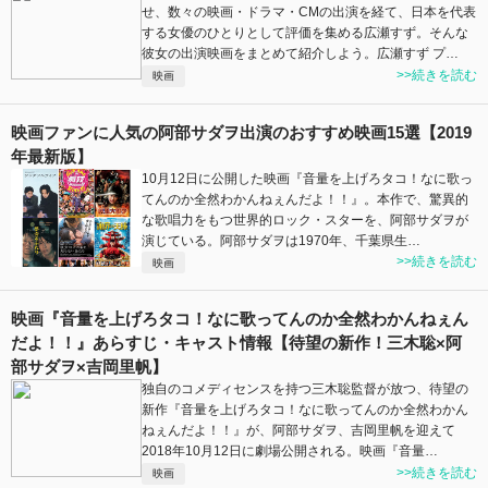
せ、数々の映画・ドラマ・CMの出演を経て、日本を代表
する女優のひとりとして評価を集める広瀬すず。そんな
彼女の出演映画をまとめて紹介しよう。広瀬すず プ…
>>続きを読む
映画
映画ファンに人気の阿部サダヲ出演のおすすめ映画15選【2019
年最新版】
10月12日に公開した映画『音量を上げろタコ！なに歌っ
てんのか全然わかんねぇんだよ！！』。本作で、驚異的
な歌唱力をもつ世界的ロック・スターを、阿部サダヲが
演じている。阿部サダヲは1970年、千葉県生…
>>続きを読む
映画
映画『音量を上げろタコ！なに歌ってんのか全然わかんねぇん
だよ！！』あらすじ・キャスト情報【待望の新作！三木聡×阿
部サダヲ×吉岡里帆】
独自のコメディセンスを持つ三木聡監督が放つ、待望の
新作『音量を上げろタコ！なに歌ってんのか全然わかん
ねぇんだよ！！』が、阿部サダヲ、吉岡里帆を迎えて
2018年10月12日に劇場公開される。映画『音量…
>>続きを読む
映画