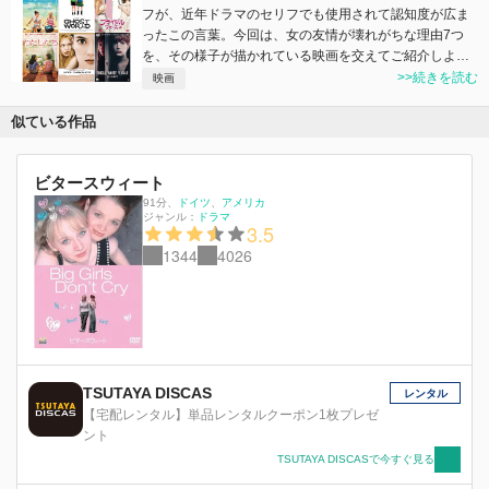
フが、近年ドラマのセリフでも使用されて認知度が広ま
ったこの言葉。今回は、女の友情が壊れがちな理由7つ
を、その様子が描かれている映画を交えてご紹介しよ…
>>続きを読む
映画
似ている作品
ビタースウィート
91分
、
ドイツ
アメリカ
ジャンル：
ドラマ
3.5
1344
4026
TSUTAYA DISCAS
レンタル
【宅配レンタル】単品レンタルクーポン1枚プレゼ
ント
TSUTAYA DISCASで今すぐ見る