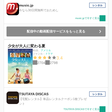
music.jp
レンタル
今なら30日間無料でおためし
music.jpで今すぐ見る
配信中の動画配信サービスをもっと見る
少女が大人に変わる夏
91分
、
アメリカ
ジャンル：
ドラマ
3.4
2704
2798
TSUTAYA DISCAS
レンタル
【宅配レンタル】単品レンタルクーポン1枚プレゼ
ント
TSUTAYA DISCASで今すぐ見る