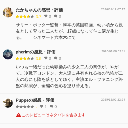
たかちゃんの感想・評価
2026/01/19 07:17
0
0
3.7
サリー・ポッター監督・脚本の英国映画。幼い頃から親
友として育った二人だが、17歳になって仲に溝が生じ
る。 シネマート六本木にて
pherimの感想・評価
2026/01/08 03:11
0
0
3.5
いつも一緒だった幼馴染みの少女二人の関係が、やが
て。冷戦下ロンドン、大人達に共有される核の恐怖が二
人の心にも陰を落としてゆく。主演エル・ファニング終
盤の熱演が、全編の色彩を塗り替える。
Puppeの感想・評価
2025/12/02 22:54
1
0
-
このレビューはネタバレを含みます