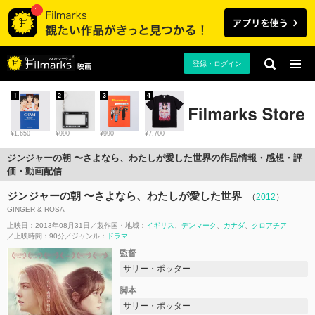
登録・ログイン
映画
1
2
3
4
¥1,650
¥990
¥990
¥7,700
ジンジャーの朝 〜さよなら、わたしが愛した世界の作品情報・感想・評
価・動画配信
ジンジャーの朝 〜さよなら、わたしが愛した世界
（
2012
）
GINGER & ROSA
上映日：2013年08月31日
製作国・地域：
イギリス
デンマーク
カナダ
クロアチア
上映時間：90分
ジャンル：
ドラマ
監督
サリー・ポッター
脚本
サリー・ポッター