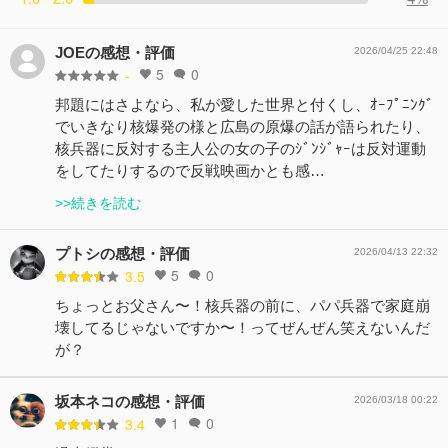
JOEの感想・評価
2026/04/25 22:48
5
0
-
邦題にはさよなら、私が愛した世界と付くし、ｵｰﾌﾟﾆﾝｸﾞ
でいきなり核爆発の様と広島の原爆の話が語られたり、
核兵器に反対する主人公の女の子のｼﾞﾝｼﾞｬｰは反対運動
をしてたりするので反戦映画かとも感…
>>続きを読む
プトシの感想・評価
2026/04/13 22:32
5
0
3.5
ちょっとお父さん〜！核兵器の前に、パパ兵器で家庭崩
壊してるじゃないですか〜！ってぜんぜん笑えないんだ
が？
坂本ネコの感想・評価
2026/03/18 00:22
1
0
3.4