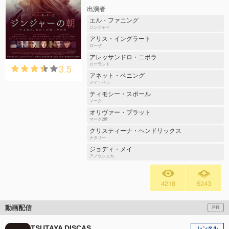
出演者
エル・ファニング
ジンジャー
アリス・イングラート
ローザ
アレッサンドロ・ニボラ
3.5
ローランド
アネット・ベニング
メイ・ベラ
ティモシー・スポール
マーク
オリヴァー・プラット
マーク2世
クリスティーナ・ヘンドリックス
ナタリー
ジョディ・メイ
アノウシュカ
4218
5243
動画配信
PR
TSUTAYA DISCAS
レンタル