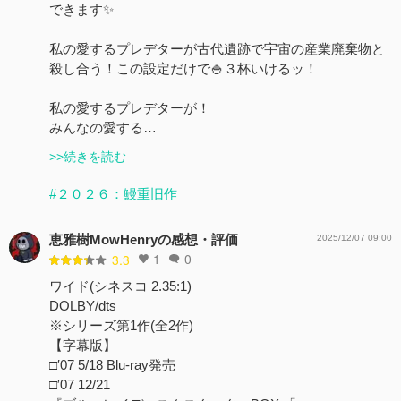
できます✨
私の愛するプレデターが古代遺跡で宇宙の産業廃棄物と
殺し合う！この設定だけで🍚３杯いけるッ！
私の愛するプレデターが！
みんなの愛する…
>>続きを読む
#２０２６：鰻重旧作
恵雅樹MowHenryの感想・評価
2025/12/07 09:00
1
0
3.3
ワイド(シネスコ 2.35:1)
DOLBY/dts
※シリーズ第1作(全2作)
【字幕版】
□′07 5/18 Blu-ray発売
□′07 12/21