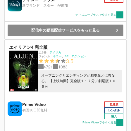
新ブランド「スター」が追加
ディズニープラスで今すぐ見る
配信中の動画配信サービスをもっと見る
エイリアン4 完全版
117分
、
アメリカ
ジャンル：
ホラー
SF
アクション
3.5
4721
1083
オープニングとエンディングが劇場版とは異な
る。 【上映時間】完全版１１７分／劇場版１０
９分
Prime Video
見放題
初回30日間無料
レンタル
購入
Prime Videoで今すぐ見る