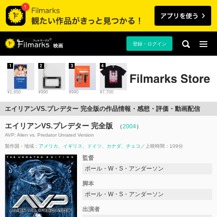
登録・ログイン
映画
1
2
3
4
¥1,650
¥990
¥990
¥7,700
エイリアンVS.プレデター 完全版の作品情報・感想・評価・動画配信
エイリアンVS.プレデター 完全版
（
2004
）
AVP: Alien vs. Predator Unrated Version
製作国・地域：
アメリカ
イギリス
ドイツ
カナダ
チェコ
上映時間：109分
監督
ポール・W・S・アンダーソン
脚本
ポール・W・S・アンダーソン
出演者