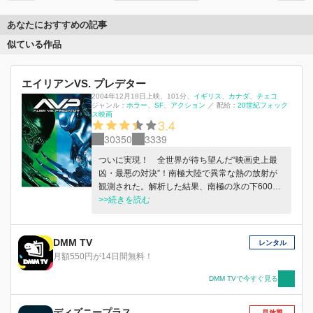
あなたにおすすめの記事
似ている作品
エイリアンVS. プレデター
2004年12月18日上映
、
101分
、
イギリス
カナダ
チェコ
ジャンル：
ホラー
SF
アクション
／
配給：
20世紀フォック
ス映画
3.4
30350
3339
ついに実現！ 全世界が待ち望んだ“映画史上最
凶・最悪の対決”！南極大陸で異常な熱の放射が
観測された。解析した結果、南極の氷の下600メ
ートルに巨大な建造物が眠っていることが発覚。
>>続きを読む
実業家ウェイランドは女性冒険家レックスにガイ
ドを頼み、謎の熱源へと向かう。彼等が発見した
のは、様々な古代文明の特徴が混在するピラミッ
DMM TV
レンタル
ド。だが世紀の発見に喜ぶのも束の間。そこはプ
月額550円が14日間無料！
レデターがエイリアンと戦い、戦士としての試練
を受ける“儀式”の場だった。想像を絶する殺戮の
DMM TVで今すぐ見る
真っ只中、果たして人類に助かる道はあるの
か・・・。
ディズニープラス
見放題