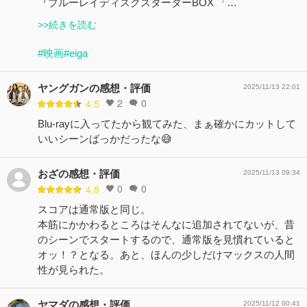
『ブルーレイディスクスターターBOX 「…
>>続きを読む
#映画
#eiga
ヤングガンの感想・評価
2025/11/13 22:01
2
0
4.5
Blu-rayに入ってたから観てみた、まぁ確かにカットして
いいシーンばっかだったな😅
おざの感想・評価
2025/11/13 09:34
0
0
4.8
スコアは通常版と同じ。
本筋にかかわるところはそんなに追加されてないが、昔
のシーンでスタートするので、通常版を見慣れていると
オッ！？となる。あと、ほんの少しだけマックスの人間
性が見られた。
ヤマダの感想・評価
2025/11/12 00:41