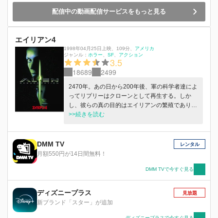
配信中の動画配信サービスをもっと見る
エイリアン4
1998年04月25日上映
、
109分
、
アメリカ
ジャンル：
ホラー
SF
アクション
3.5
18689
2499
2470年。あの日から200年後、軍の科学者達によ
ってリプリーはクローンとして再生する。しか
し、彼らの真の目的はエイリアンの繁殖であり、
その軍事利用だった。実験は成功し、エイリアン
>>続きを読む
は見事にその「復活」を遂げてしまう……。
DMM TV
レンタル
月額550円が14日間無料！
DMM TVで今すぐ見る
ディズニープラス
見放題
新ブランド「スター」が追加
ディズニープラスで今すぐ見る