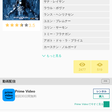
サナ・レイサン
ラウル・ボヴァ
ランス・ヘンリクセン
ユエン・ブレムナー
3.5
コリン・サーモン
トミー・フラナガン
アガト・ドゥ・ラ・ブライユ
カーステン・ノルガード
もっと見る
2477
519
動画配信
PR
Prime Video
レンタル
初回30日間無料
購入
Prime Videoで今すぐ見る