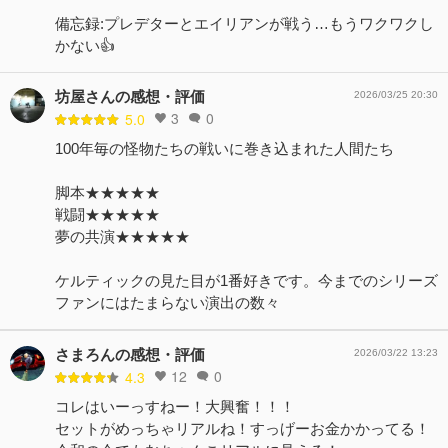
備忘録:プレデターとエイリアンが戦う…もうワクワクし
かない👍
坊屋さんの感想・評価
2026/03/25 20:30
3
0
5.0
100年毎の怪物たちの戦いに巻き込まれた人間たち
脚本★★★★★
戦闘★★★★★
夢の共演★★★★★
ケルティックの見た目が1番好きです。今までのシリーズ
ファンにはたまらない演出の数々
さまろんの感想・評価
2026/03/22 13:23
12
0
4.3
コレはいーっすねー！大興奮！！！
セットがめっちゃリアルね！すっげーお金かかってる！