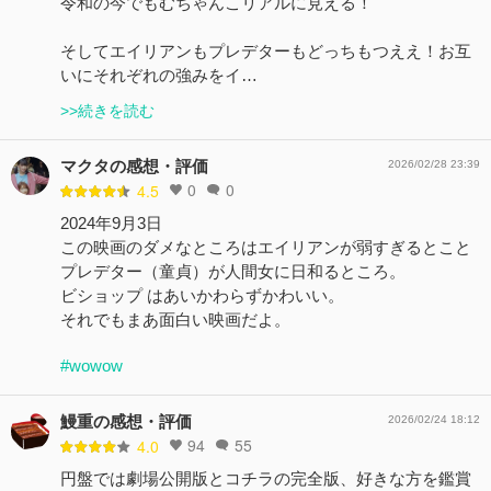
令和の今でもむちゃんこリアルに見える！
そしてエイリアンもプレデターもどっちもつええ！お互
いにそれぞれの強みをイ…
>>続きを読む
マクタの感想・評価
2026/02/28 23:39
0
0
4.5
2024年9月3日
この映画のダメなところはエイリアンが弱すぎるとこと
プレデター（童貞）が人間女に日和るところ。
ビショップ はあいかわらずかわいい。
それでもまあ面白い映画だよ。
#wowow
鰻重の感想・評価
2026/02/24 18:12
94
55
4.0
円盤では劇場公開版とコチラの完全版、好きな方を鑑賞