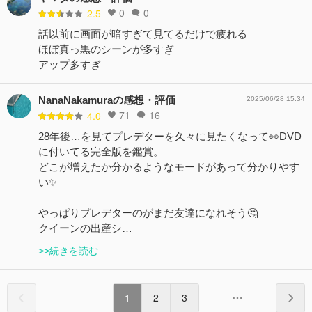
0
0
2.5
話以前に画面が暗すぎて見てるだけで疲れる
ほぼ真っ黒のシーンが多すぎ
アップ多すぎ
NanaNakamuraの感想・評価
2025/06/28 15:34
71
16
4.0
28年後…を見てプレデターを久々に見たくなって👀DVD
に付いてる完全版を鑑賞。
どこが増えたか分かるようなモードがあって分かりやす
い✨
やっぱりプレデターのがまだ友達になれそう🤔
クイーンの出産シ…
>>続きを読む
1
2
3