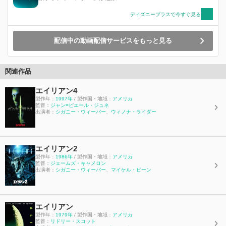
ディズニープラスで今すぐ見る
配信中の動画配信サービスをもっと見る
関連作品
エイリアン4
製作年：
1997年
/ 製作国・地域：
アメリカ
監督：
ジャン=ピエール・ジュネ
出演者：
シガニー・ウィーバー
、
ウィノナ・ライダー
エイリアン2
製作年：
1986年
/ 製作国・地域：
アメリカ
監督：
ジェームズ・キャメロン
出演者：
シガニー・ウィーバー
、
マイケル・ビーン
エイリアン
製作年：
1979年
/ 製作国・地域：
アメリカ
監督：
リドリー・スコット