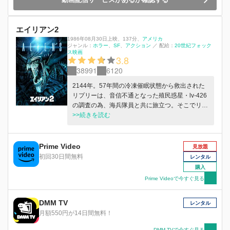
エイリアン2
1986年08月30日上映
、
137分
、
アメリカ
ジャンル：
ホラー
SF
アクション
／
配給：
20世紀フォック
ス映画
3.8
38991
6120
2144年。57年間の冷凍催眠状態から救出された
リプリーは、音信不通となった殖民惑星・lv-426
の調査の為、海兵隊員と共に旅立つ。そこでリプ
リーたちが遭遇したのは、卵を生んで繁殖し続け
>>続きを読む
るエイリアン・クイーンの姿だった……！
Prime Video
見放題
初回30日間無料
レンタル
購入
Prime Videoで今すぐ見る
DMM TV
レンタル
月額550円が14日間無料！
DMM TVで今すぐ見る