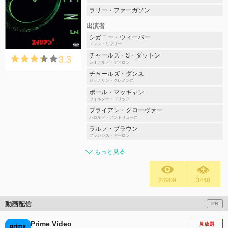
ラリー・ファーガソン
出演者
シガニー・ウィーバー
エレン・リプリー
3.3
チャールズ・S・ダットン
レオナルド・ディロン
チャールズ・ダンス
ジョナサン・クレメンス
ポール・マッギャン
ウォルター・ゴリック
ブライアン・グローヴァー
ハロルド・アンドリュース
ラルフ・ブラウン
フランシス・アーロン
もっと見る
24909
3440
動画配信
PR
Prime Video
見放題