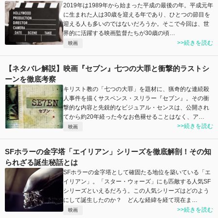
2019年は1989年から始まった平成の最後の年。平成元年
に生まれた人は30歳を迎える年であり、ひとつの節目を
迎える人も多いのではないだろうか。そこで今回は、世
界的に活躍する映画監督たちが30歳の頃…
>>続きを読む
映画
【ネタバレ解説】映画『セブン』七つの大罪と衝撃的ラストシ
ーンを徹底考察
キリスト教の「七つの大罪」を題材に、猟奇的な連続殺
人事件を描くサスペンス・スリラー『セブン』。その衝
撃的な内容と先鋭的なビジュアル・センスは、公開され
てから約20年経った今なお色褪せることはなく、ア…
>>続きを読む
映画
SFホラーの金字塔「エイリアン」シリーズを徹底解剖！その知
られざる誕生秘話とは
SFホラーの金字塔として確固たる地位を築いている「エ
イリアン」。「スター・ウォーズ」にも匹敵する人気SF
シリーズといえるだろう。この人気シリーズはどのよう
にして誕生したのか？ どんな経緯を経て現在ま…
>>続きを読む
映画