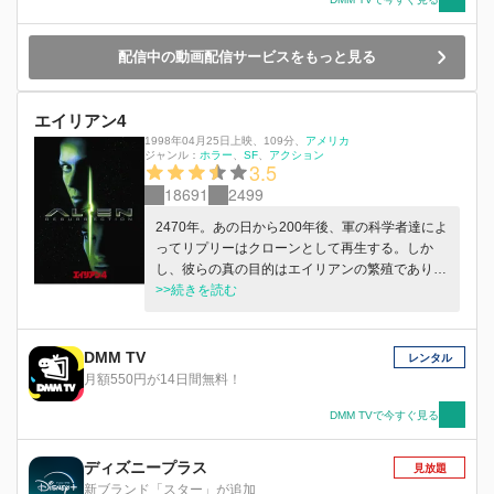
配信中の動画配信サービスをもっと見る
エイリアン4
1998年04月25日上映
、
109分
、
アメリカ
ジャンル：
ホラー
SF
アクション
3.5
18691
2499
2470年。あの日から200年後、軍の科学者達によ
ってリプリーはクローンとして再生する。しか
し、彼らの真の目的はエイリアンの繁殖であり、
その軍事利用だった。実験は成功し、エイリアン
>>続きを読む
は見事にその「復活」を遂げてしまう……。
DMM TV
レンタル
月額550円が14日間無料！
DMM TVで今すぐ見る
ディズニープラス
見放題
新ブランド「スター」が追加