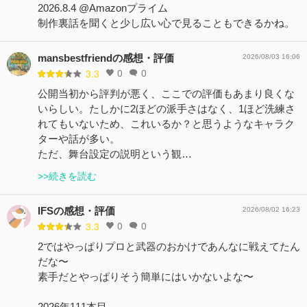
2026.8.4 @Amazonプライム
制作裏話を聞くと少し広い心で見ることもできるかね。
mansbestfriendの感想・評価
2026/08/03 16:06
0
0
3.3
公開当初から評判が悪く、ここでの評価もあまり良くな
いらしい。たしかに2ほどの派手さはなく、1ほど洗練さ
れてもいないため、これいるか？と思うようなキャラク
ターや話が多い。
ただ、舞台設定の説明という観…
>>続きを読む
IFSの感想・評価
2026/08/02 16:23
0
0
3.3
2ではやっぱりプロと武器のおかけであんなに戦えてたん
だな〜
素手だとやっぱりそう簡単にはいかないよな〜
2026年111本目