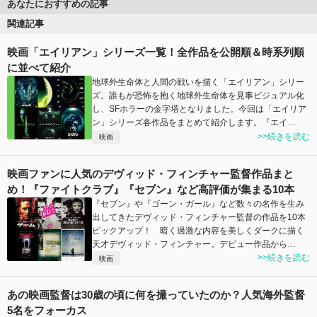
あなたにおすすめの記事
関連記事
映画「エイリアン」シリーズ一覧！全作品を公開順＆時系列順
に並べて紹介
地球外生命体と人間の戦いを描く「エイリアン」シリー
ズ。誰もが恐怖を抱く地球外生命体を見事ビジュアル化
し、SFホラーの金字塔となりました。今回は「エイリア
ン」シリーズ各作品をまとめて紹介します。『エイ…
>>続きを読む
映画
映画ファンに人気のデヴィッド・フィンチャー監督作品まと
め！『ファイトクラブ』『セブン』など高評価が集まる10本
『セブン』や『ゴーン・ガール』など数々の名作を生み
出してきたデヴィッド・フィンチャー監督の作品を10本
ピックアップ！ 暗く過激な内容を美しくダークに描く
天才デヴィッド・フィンチャー。デビュー作品から…
>>続きを読む
映画
あの映画監督は30歳の頃に何を撮っていたのか？人気海外監督
5名をフォーカス