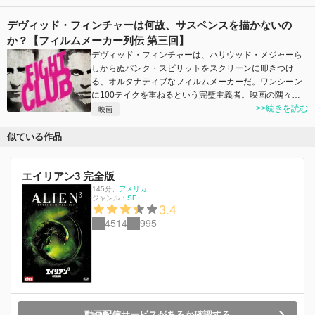
デヴィッド・フィンチャーは何故、サスペンスを描かないの
か？【フィルムメーカー列伝 第三回】
デヴィッド・フィンチャーは、ハリウッド・メジャーら
しからぬパンク・スピリットをスクリーンに叩きつけ
る、オルタナティブなフィルムメーカーだ。ワンシーン
に100テイクを重ねるという完璧主義者。映画の隅々…
>>続きを読む
映画
似ている作品
エイリアン3 完全版
145分
、
アメリカ
ジャンル：
SF
3.4
4514
995
動画配信サービスがあるか確認する