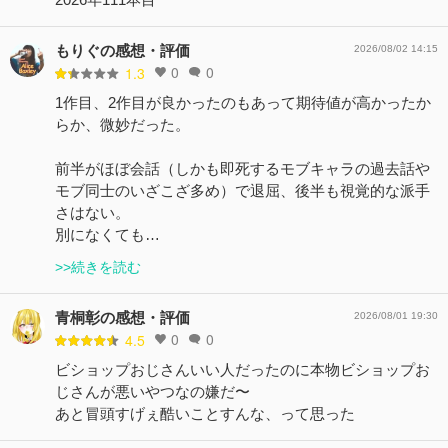
もりぐの感想・評価
2026/08/02 14:15
0
0
1.3
1作目、2作目が良かったのもあって期待値が高かったか
らか、微妙だった。
前半がほぼ会話（しかも即死するモブキャラの過去話や
モブ同士のいざこざ多め）で退屈、後半も視覚的な派手
さはない。
別になくても…
>>続きを読む
青桐彰の感想・評価
2026/08/01 19:30
0
0
4.5
ビショップおじさんいい人だったのに本物ビショップお
じさんが悪いやつなの嫌だ〜
あと冒頭すげぇ酷いことすんな、って思った