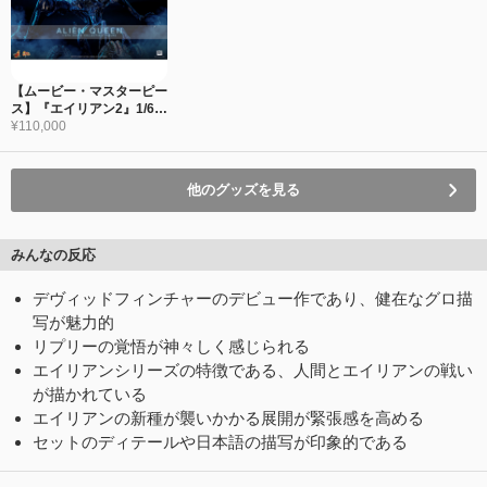
【ムービー・マスターピー
ス】『エイリアン2』1/6ス
ケールフィギュア エイリ
¥110,000
アン・クイーン
他のグッズを見る
みんなの反応
デヴィッドフィンチャーのデビュー作であり、健在なグロ描
写が魅力的
リプリーの覚悟が神々しく感じられる
エイリアンシリーズの特徴である、人間とエイリアンの戦い
が描かれている
エイリアンの新種が襲いかかる展開が緊張感を高める
セットのディテールや日本語の描写が印象的である