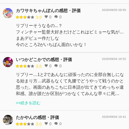
カワサキちゃんぽんの感想・評価
2026/08/05 09:50
0
0
3.0
リプリーそうなるの...？
フィンチャー監督大好きだけどこれはビミョーな気が…
まあデビュー作だしな
今のところ2がいちばん面白いかな！
いつかどこかでの感想・評価
2026/08/04 16:52
0
0
3.0
リプリー…1と2であんなに頑張ったのに全部台無しにな
る始まり方…武器もなくて丸腰でどうやって戦うのかと
思った。画面のあちこちに日本語が出てきてめっちゃ違
和感。誰が誰だか区別がつかなくてみんな早々に死…
>>続きを読む
たかやんの感想・評価
2026/08/04 16:41
0
0
3.0