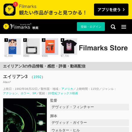
登録・ログイン
映画
1
2
3
4
¥1,650
¥990
¥990
¥7,700
エイリアン3の作品情報・感想・評価・動画配信
エイリアン3
（
1992
）
Alien³
上映日：1992年08月22日
製作国・地域：
アメリカ
上映時間：115分
ジャンル：
アクション
ホラー
SF
配給：
20世紀フォックス映画
監督
デヴィッド・フィンチャー
脚本
デヴィッド・ガイラー
ウォルター・ヒル