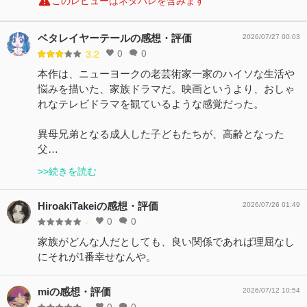
このレビューはネタバレを含みます
ベタレイヤーテールの感想・評価
2026/07/27 00:03
0
0
3.2
本作は、ニューヨークの老芸術家一家のハイソな生活や
悩みを描いた、家族ドラマだ。映画というより、おしゃ
れなテレビドラマを観ているような感覚だった。
異母兄弟となる成人した子どもたちが、高齢となった
父…
>>続きを読む
HiroakiTakeiの感想・評価
2026/07/26 01:49
0
0
-
家族がどんな人だとしても、良い関係であれば理屈なし
にそれが1番幸せなんや。
miの感想・評価
2026/07/12 10:54
0
0