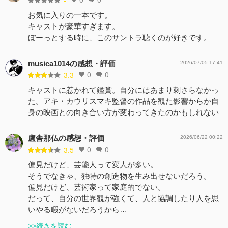
-
お気に入りの一本です。
キャストが豪華すぎます。
ぼーっとする時に、このサントラ聴くのが好きです。
musica1014の感想・評価
2026/07/05 17:41
0
0
3.3
キャストに惹かれて鑑賞。自分にはあまり刺さらなかっ
た。アキ・カウリスマキ監督の作品を観た影響からか自
身の映画との向き合い方が変わってきたのかもしれない
盧舎那仏の感想・評価
2026/06/22 00:22
0
0
3.5
偏見だけど、芸能人って変人が多い。
そうでなきゃ、独特の創造物を生み出せないだろう。
偏見だけど、芸術家って家庭的でない。
だって、自分の世界観が強くて、人と協調したり人を思
いやる暇がないだろうから…
>>続きを読む