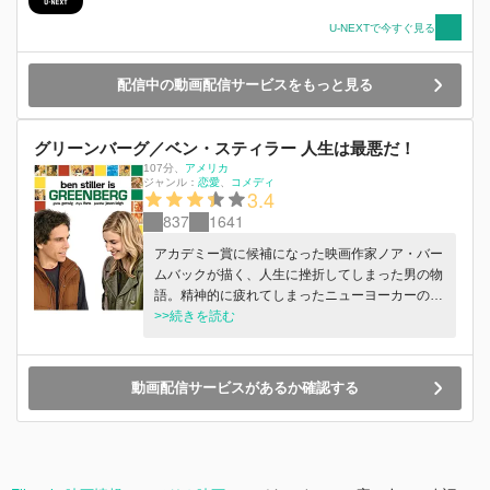
U-NEXTで今すぐ見る
配信中の動画配信サービスをもっと見る
グリーンバーグ／ベン・スティラー 人生は最悪だ！
107分
、
アメリカ
ジャンル：
恋愛
コメディ
3.4
837
1641
アカデミー賞に候補になった映画作家ノア・バー
ムバックが描く、人生に挫折してしまった男の物
語。精神的に疲れてしまったニューヨーカーのロ
ジャー・グリーンバーグをベン・スティラーが主
>>続きを読む
演。グリーンバーグは、ロサンゼルスに住む、出
世し妻子持ちの弟の豪邸で留守番役をして居候し
ている。
動画配信サービスがあるか確認する