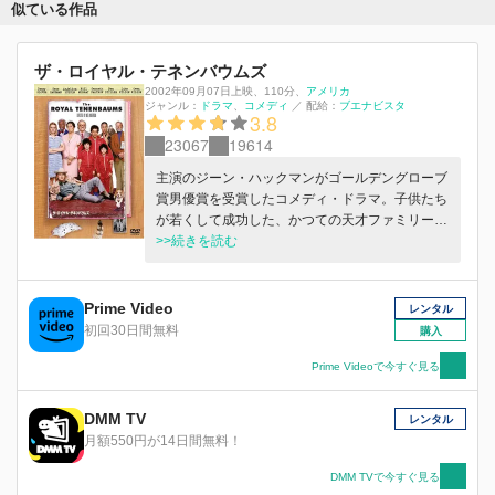
似ている作品
ザ・ロイヤル・テネンバウムズ
2002年09月07日上映
、
110分
、
アメリカ
ジャンル：
ドラマ
コメディ
／
配給：
ブエナビスタ
3.8
23067
19614
主演のジーン・ハックマンがゴールデングローブ
賞男優賞を受賞したコメディ・ドラマ。子供たち
が若くして成功した、かつての天才ファミリーの
崩壊と共同生活をする中で家族が次第に絆を取り
>>続きを読む
戻していく姿を描く。
Prime Video
レンタル
初回30日間無料
購入
Prime Videoで今すぐ見る
DMM TV
レンタル
月額550円が14日間無料！
DMM TVで今すぐ見る