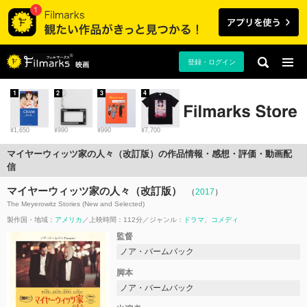
登録・ログイン
映画
1
2
3
4
¥1,650
¥990
¥990
¥7,700
マイヤーウィッツ家の人々（改訂版）の作品情報・感想・評価・動画配
信
マイヤーウィッツ家の人々（改訂版）
（
2017
）
The Meyerowitz Stories (New and Selected)
製作国・地域：
アメリカ
上映時間：112分
ジャンル：
ドラマ
コメディ
監督
ノア・バームバック
脚本
ノア・バームバック