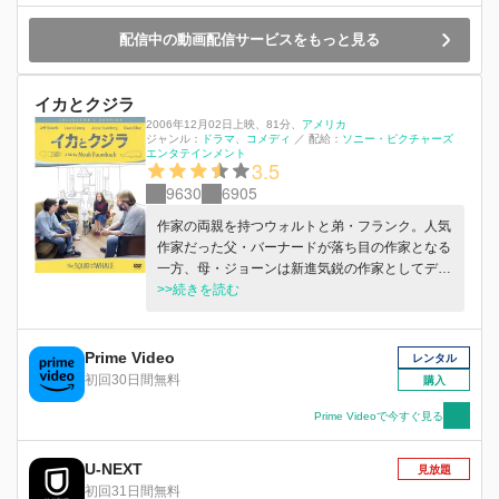
配信中の動画配信サービスをもっと見る
イカとクジラ
2006年12月02日上映
、
81分
、
アメリカ
ジャンル：
ドラマ
コメディ
／
配給：
ソニー・ピクチャーズ
エンタテインメント
3.5
9630
6905
作家の両親を持つウォルトと弟・フランク。人気
作家だった父・バーナードが落ち目の作家となる
一方、母・ジョーンは新進気鋭の作家としてデビ
ューを控えていた。ある日、兄弟は両親の離婚を
>>続きを読む
告げられ、父と母の家を行ったり来たりするやや
こしい生活が始まる。
Prime Video
レンタル
初回30日間無料
購入
Prime Videoで今すぐ見る
U-NEXT
見放題
初回31日間無料