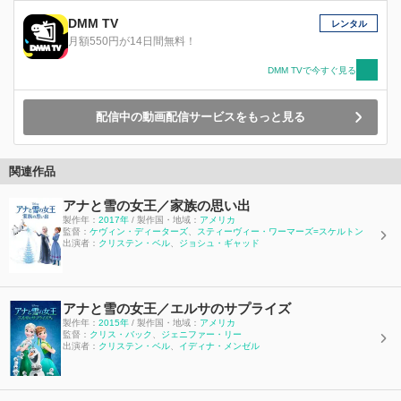
DMM TV
レンタル
月額550円が14日間無料！
DMM TVで今すぐ見る
配信中の動画配信サービスをもっと見る
関連作品
アナと雪の女王／家族の思い出
製作年：
2017年
/ 製作国・地域：
アメリカ
監督：
ケヴィン・ディーターズ
、
スティーヴィー・ワーマーズ=スケルトン
出演者：
クリステン・ベル
、
ジョシュ・ギャッド
アナと雪の女王／エルサのサプライズ
製作年：
2015年
/ 製作国・地域：
アメリカ
監督：
クリス・バック
、
ジェニファー・リー
出演者：
クリステン・ベル
、
イディナ・メンゼル