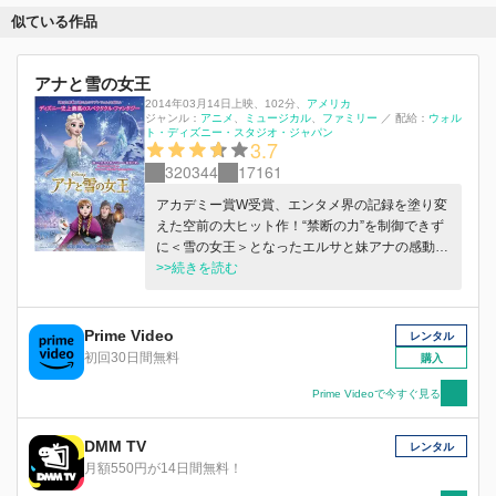
似ている作品
アナと雪の女王
2014年03月14日上映
、
102分
、
アメリカ
ジャンル：
アニメ
ミュージカル
ファミリー
／
配給：
ウォル
ト・ディズニー・スタジオ・ジャパン
3.7
320344
17161
アカデミー賞W受賞、エンタメ界の記録を塗り変
えた空前の大ヒット作！“禁断の力”を制御できず
に＜雪の女王＞となったエルサと妹アナの感動の
物語。
>>続きを読む
Prime Video
レンタル
初回30日間無料
購入
Prime Videoで今すぐ見る
DMM TV
レンタル
月額550円が14日間無料！