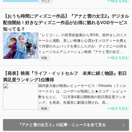
>>続きを読む
アニメ
【おうち時間にディズニー作品】『アナと雪の女王2』デジタル
配信開始！好きなディズニー作品がお得に観れるVODサービス
知ってる？
「レリゴ～♪」の世界的旋風から早5年。前作をしのぐス
ケールと感動、美しい映像と心震わすメロディーを携え
て待望のカムバックを果たしたのが、ディズニーが誇る
ミュージカルアニメーション映画『アナと雪の女王…
>>続きを読む
特集
【発表】映画『ライフ・イットセルフ 未来に続く物語』初日
満足度ランキング1位獲得
国内最大級の映画レビューサービス・Filmarks（フィル
マークス）は、ユーザーが投稿した★スコア・レビュー
数をもとに、「11月第4週公開映画の初日満足度ランキ
ング」を発表。先週末に劇場公開され、高…
>>続きを読む
映画
『アナと雪の女王２』の記事・ニュースを全て見る