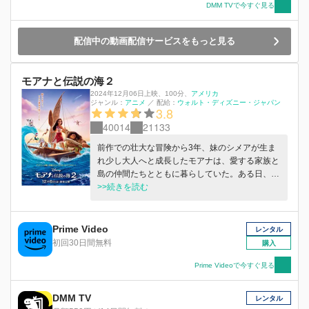
DMM TVで今すぐ見る
配信中の動画配信サービスをもっと見る
モアナと伝説の海２
2024年12月06日上映
、
100分
、
アメリカ
ジャンル：
アニメ
／
配給：
ウォルト・ディズニー・ジャパン
3.8
40014
21133
前作での壮大な冒険から3年、妹のシメアが生ま
れ少し大人へと成長したモアナは、愛する家族と
島の仲間たちとともに暮らしていた。ある日、
「かつて人々は海でつながっていたが、人間を憎
>>続きを読む
む神によって引き裂かれた。海の果てにある島に
辿り着けば呪いは解け、世界は再びひとつにな
る」という伝説を知る。モアナは人々の引き裂か
Prime Video
レンタル
れた絆を取り戻すため航海に出ようとするが、そ
初回30日間無料
購入
れは、その島に近づこうとこうとすれば、 “生き
ては帰れないかもしれない”というほどの危険に
Prime Videoで今すぐ見る
満ちた冒険だった。幼い妹シメアや家族たちと二
度と会えないかもしれない…しかし、愛する人た
DMM TV
レンタル
ちを守るため、「私が、やらなきゃ」と決意し、