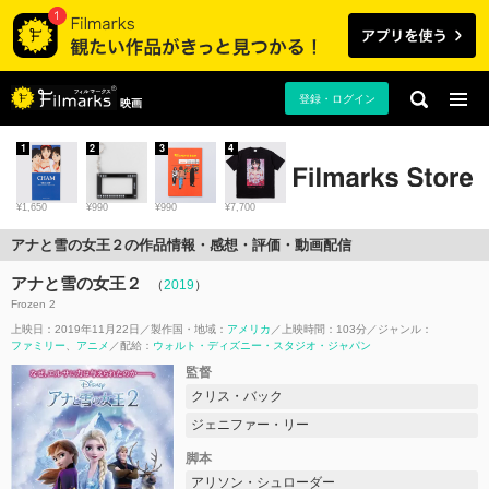
登録・ログイン
映画
1
2
3
4
¥1,650
¥990
¥990
¥7,700
アナと雪の女王２の作品情報・感想・評価・動画配信
アナと雪の女王２
（
2019
）
Frozen 2
上映日：2019年11月22日
製作国・地域：
アメリカ
上映時間：103分
ジャンル：
ファミリー
アニメ
配給：
ウォルト・ディズニー・スタジオ・ジャパン
監督
クリス・バック
ジェニファー・リー
脚本
アリソン・シュローダー