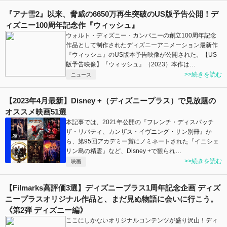
『アナ雪2』以来、脅威の6650万再生突破のUS版予告公開！デ
ィズニー100周年記念作『ウィッシュ』
ウォルト・ディズニー・カンパニーの創立100周年記念
作品として制作されたディズニーアニメーション最新作
『ウィッシュ』のUS版本予告映像が公開された。【US
版予告映像】『ウィッシュ』（2023）本作は…
>>続きを読む
ニュース
【2023年4月最新】Disney +（ディズニープラス）で見放題の
オススメ映画51選
本記事では、2021年公開の『フレンチ・ディスパッチ
ザ・リバティ、カンザス・イヴニング・サン別冊』か
ら、第95回アカデミー賞にノミネートされた『イニシェ
リン島の精霊』など、Disney +で観られ…
>>続きを読む
映画
【Filmarks高評価3選】ディズニープラス1周年記念企画 ディズ
ニープラスオリジナル作品と、まだ見ぬ物語に会いに行こう。
《第2弾 ディズニー編》
ここにしかないオリジナルコンテンツが盛り沢山！ディ