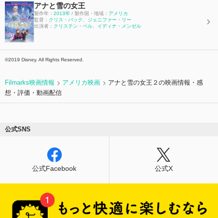
アナと雪の女王
製作年：
2013年
/ 製作国・地域：
アメリカ
監督：
クリス・バック
、
ジェニファー・リー
出演者：
クリステン・ベル
、
イディナ・メンゼル
©2019 Disney. All Rights Reserved.
Filmarks映画情報
アメリカ映画
アナと雪の女王２の映画情報・感
想・評価・動画配信
公式SNS
公式Facebook
公式X