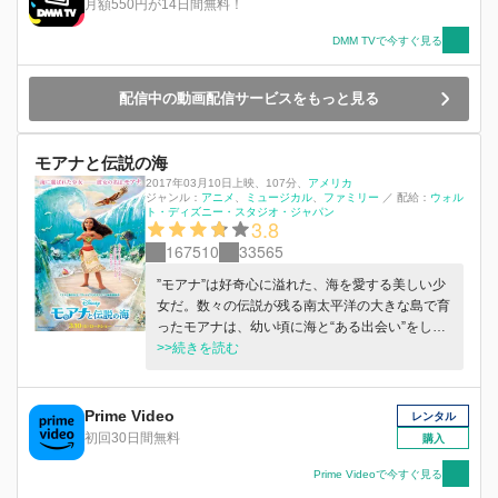
月額550円が14日間無料！
迷いや葛藤を乗り越えて果てしない旅へ踏み出す
モアナ。前作で相棒となった半神半人のマウイが
DMM TVで今すぐ見る
「モアナ、お前は一人じゃない」と背中を押し、
さらには良き理解者で心の支えとなっているタラ
配信中の動画配信サービスをもっと見る
おばあちゃんから勇気をもらい、島の新しい仲間
たちと一緒に新たな冒険へ旅立つ。
モアナと伝説の海
2017年03月10日上映
、
107分
、
アメリカ
ジャンル：
アニメ
ミュージカル
ファミリー
／
配給：
ウォル
ト・ディズニー・スタジオ・ジャパン
3.8
167510
33565
”モアナ”は好奇心に溢れた、海を愛する美しい少
女だ。数々の伝説が残る南太平洋の大きな島で育
ったモアナは、幼い頃に海と“ある出会い”をした
ことから、海に選ばれる。そして16歳になったと
>>続きを読む
き、運命に導かれるように“禁じられた”海へ旅立
つが─。
Prime Video
レンタル
初回30日間無料
購入
Prime Videoで今すぐ見る