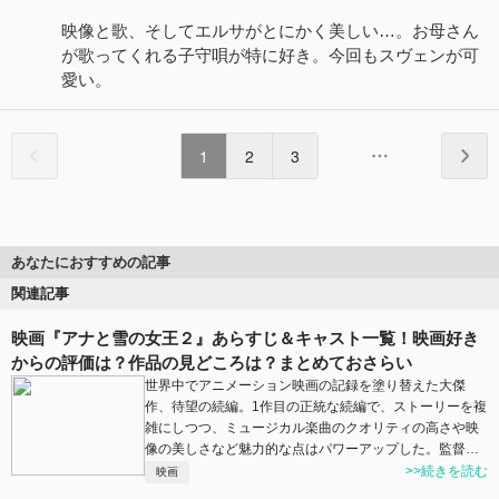
映像と歌、そしてエルサがとにかく美しい…。お母さん
が歌ってくれる子守唄が特に好き。今回もスヴェンが可
愛い。
1
2
3
あなたにおすすめの記事
関連記事
映画『アナと雪の女王２』あらすじ＆キャスト一覧！映画好き
からの評価は？作品の見どころは？まとめておさらい
世界中でアニメーション映画の記録を塗り替えた大傑
作、待望の続編。1作目の正統な続編で、ストーリーを複
雑にしつつ、ミュージカル楽曲のクオリティの高さや映
像の美しさなど魅力的な点はパワーアップした。監督…
>>続きを読む
映画