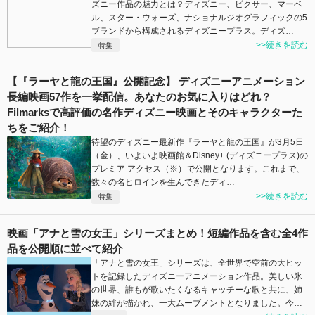
ズニー作品の魅力とは？ディズニー、ピクサー、マーベ
ル、スター・ウォーズ、ナショナルジオグラフィックの5
ブランドから構成されるディズニープラス。ディズ…
>>続きを読む
特集
【『ラーヤと龍の王国』公開記念】 ディズニーアニメーション
長編映画57作を一挙配信。あなたのお気に入りはどれ？
Filmarksで高評価の名作ディズニー映画とそのキャラクターた
ちをご紹介！
待望のディズニー最新作『ラーヤと龍の王国』が3月5日
（金）、いよいよ映画館＆Disney+ (ディズニープラス)の
プレミア アクセス（※）で公開となります。これまで、
数々の名ヒロインを生んできたディ…
>>続きを読む
特集
映画「アナと雪の女王」シリーズまとめ！短編作品を含む全4作
品を公開順に並べて紹介
「アナと雪の女王」シリーズは、全世界で空前の大ヒッ
トを記録したディズニーアニメーション作品。美しい氷
の世界、誰もが歌いたくなるキャッチーな歌と共に、姉
妹の絆が描かれ、一大ムーブメントとなりました。今…