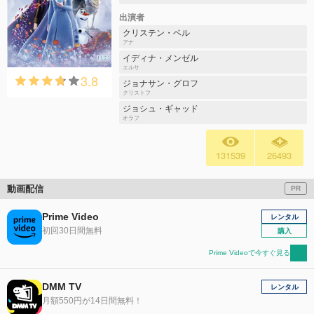
出演者
クリステン・ベル
アナ
イディナ・メンゼル
エルサ
3.8
ジョナサン・グロフ
クリストフ
ジョシュ・ギャッド
オラフ
131539
26493
動画配信
PR
Prime Video
レンタル
初回30日間無料
購入
Prime Videoで今すぐ見る
DMM TV
レンタル
月額550円が14日間無料！