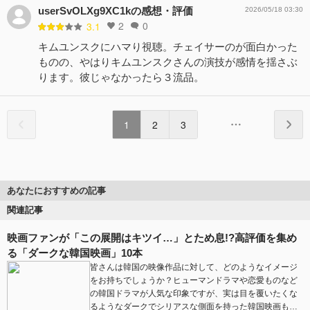
userSvOLXg9XC1kの感想・評価
2026/05/18 03:30
2
0
3.1
キムユンスクにハマり視聴。チェイサーのが面白かった
ものの、やはりキムユンスクさんの演技が感情を揺さぶ
ります。彼じゃなかったら３流品。
1
2
3
あなたにおすすめの記事
関連記事
映画ファンが「この展開はキツイ…」とため息!?高評価を集め
る「ダークな韓国映画」10本
皆さんは韓国の映像作品に対して、どのようなイメージ
をお持ちでしょうか？ヒューマンドラマや恋愛ものなど
の韓国ドラマが人気な印象ですが、実は目を覆いたくな
るようなダークでシリアスな側面を持った韓国映画も…