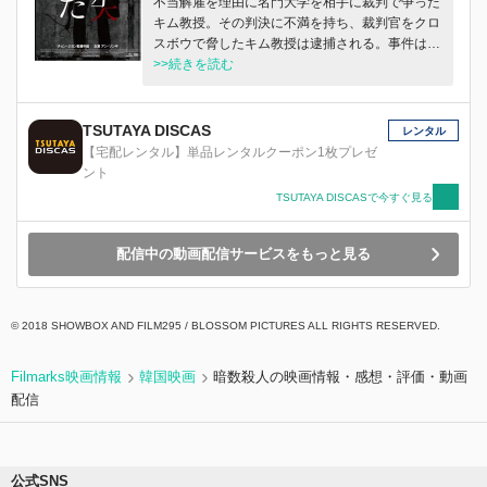
不当解雇を理由に名門大学を相手に裁判で争った
キム教授。その判決に不満を持ち、裁判官をクロ
スボウで脅したキム教授は逮捕される。事件は証
言に食い違いがあり、意外な方向へ進んでいく。
>>続きを読む
韓国司法省の闇に挑んだこの裁判は、韓国社会に
大反響を起こし…。
TSUTAYA DISCAS
レンタル
【宅配レンタル】単品レンタルクーポン1枚プレゼ
ント
TSUTAYA DISCASで今すぐ見る
配信中の動画配信サービスをもっと見る
© 2018 SHOWBOX AND FILM295 / BLOSSOM PICTURES ALL RIGHTS RESERVED.
Filmarks映画情報
韓国映画
暗数殺人の映画情報・感想・評価・動画
配信
公式SNS