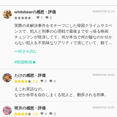
whitebearの感想・評価
2026/07/28 21:13
1
0
-
実際の未解決事件をモチーフにした韓国クライムサスペ
ンスで、犯人と刑事の心理戦で最後まで引っ張る映画
チュジフンが怪演してて、何が本当で何が嘘なのか分か
らない犯人を不気味なリアリティで演じていて、観て…
>>続きを読む
#韓国映画☻
たけの感想・評価
2026/07/26 10:03
0
0
3.9
えこれ実話なの。
なぜか余罪を自白しまくる犯人と、翻弄される刑事。
明月の感想・評価
2026/07/14 13:25
0
0
3.8