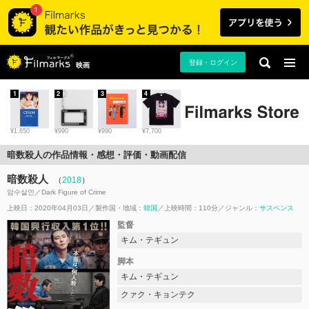
登録・ログイン
映画
1
2
3
4
¥1,650
¥990
¥990
¥7,700
暗数殺人の作品情報・感想・評価・動画配信
暗数殺人
（
2018
）
암수살인／Dark Figure of Crime
上映日：2020年04月03日
製作国・地域：
韓国
上映時間：110分
ジャンル：
サスペンス
監督
キム・テギュン
脚本
キム・テギュン
クァク・キョンテク