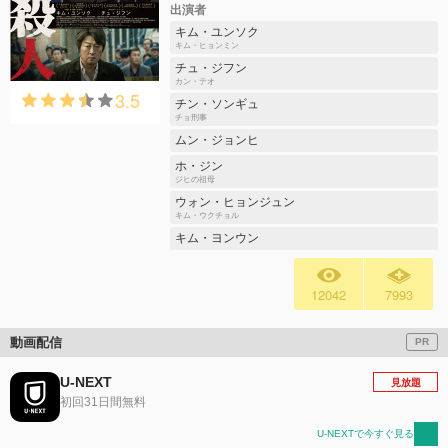
出演者
キム・ユンソク
キム・ヒョンミン
チュ・ジフン
カン・テオ
3.5
チン・ソンギュ
チョ刑事
ムン・ジョンヒ
ホ・ジン
ジヒの祖母
ウォン・ヒョンジュン
キム・ウクチョル
キム・ヨンウン
12042
7993
動画配信
PR
U-NEXT
見放題
初回31日間無料
U-NEXTで今すぐ見る