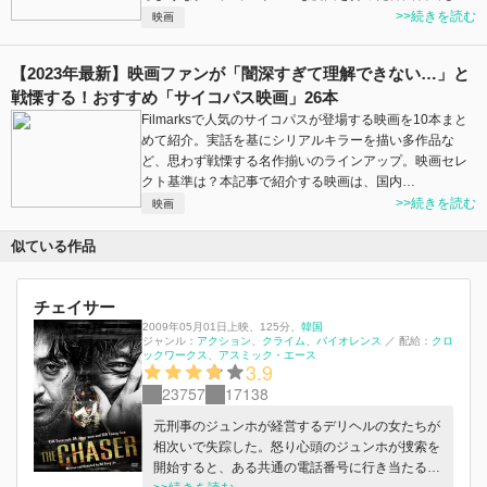
>>続きを読む
映画
【2023年最新】映画ファンが「闇深すぎて理解できない…」と
戦慄する！おすすめ「サイコパス映画」26本
Filmarksで人気のサイコパスが登場する映画を10本まと
めて紹介。実話を基にシリアルキラーを描い多作品な
ど、思わず戦慄する名作揃いのラインアップ。映画セレ
クト基準は？本記事で紹介する映画は、国内…
>>続きを読む
映画
似ている作品
チェイサー
2009年05月01日上映
、
125分
、
韓国
ジャンル：
アクション
クライム
バイオレンス
／
配給：
クロ
ックワークス
アスミック・エース
3.9
23757
17138
元刑事のジュンホが経営するデリヘルの女たちが
相次いで失踪した。怒り心頭のジュンホが捜索を
開始すると、ある共通の電話番号に行き当たる。