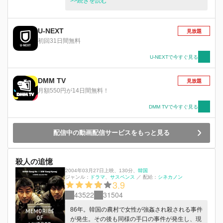
そして、たった今出掛けて行った女もその電話番
>>続きを読む
号の先だった。怪しい男に遭遇したジュンホはそ
の男を追い…。
U-NEXT
見放題
初回31日間無料
U-NEXTで今すぐ見る
DMM TV
見放題
月額550円が14日間無料！
DMM TVで今すぐ見る
配信中の動画配信サービスをもっと見る
殺人の追憶
2004年03月27日上映
、
130分
、
韓国
ジャンル：
ドラマ
サスペンス
／
配給：
シネカノン
3.9
43522
31504
86年。韓国の農村で女性が強姦され殺される事件
が発生。その後も同様の手口の事件が発生し、現