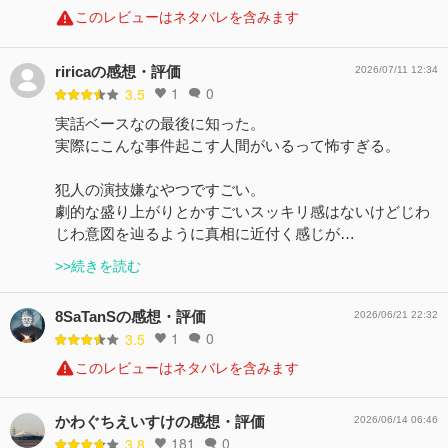
このレビューはネタバレを含みます
riricaの感想・評価
2026/07/11 12:34
1
0
3.5
実話ベースなの最後に知った。
実際にこんな事件起こす人間がいるって怖すぎる。
犯人の演技嫌なやつですごい。
劇的な盛り上がりとかすごいスッキリ感はないけどじわ
じわ意図を辿るように真相に近付く感じが…
>>続きを読む
8SaTanSの感想・評価
2026/06/21 22:32
1
0
3.5
このレビューはネタバレを含みます
かわぐちえいすけの感想・評価
2026/06/14 06:46
181
0
3.8