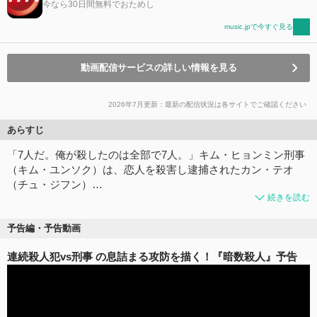
今なら30日間無料でおためし
music.jpで今すぐ見る
動画配信サービスの詳しい情報を見る
2026年7月更新：最新の配信状況は各サイトでご確認ください
あらすじ
「7人だ。俺が殺したのは全部で7人。」キム・ヒョンミン刑事
（キム・ユンソク）は、恋人を殺害し逮捕されたカン・テオ
（チュ・ジフン）…
続きを読む
予告編・予告動画
連続殺人犯vs刑事 の息詰まる攻防を描く！『暗数殺人』予告