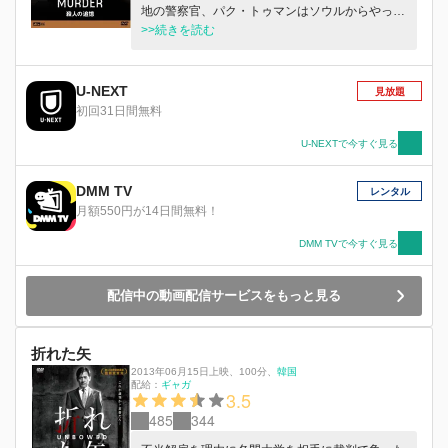
地の警察官、パク・トゥマンはソウルからやって
きたソ・テユンと捜査にあたることに。なにかと
>>続きを読む
そりが合わない2人だったが、ひとりの容疑者が
浮かび上がり…。
U-NEXT
見放題
初回31日間無料
U-NEXTで今すぐ見る
DMM TV
レンタル
月額550円が14日間無料！
DMM TVで今すぐ見る
配信中の動画配信サービスをもっと見る
折れた矢
2013年06月15日上映
、
100分
、
韓国
配給：
ギャガ
3.5
485
344