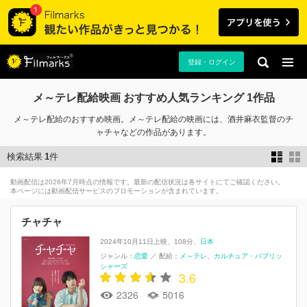
登録・ログイン
メ～テレ配給映画 おすすめ人気ランキング 1作品
メ～テレ配給のおすすめ映画。メ～テレ配給の映画には、酒井麻衣監督のチ
ャチャなどの作品があります。
検索結果
1
件
動画配信は2026年7月時点の情報です。最新の配信状況は各サイトにてご確認ください。
本ページには動画配信サービスのプロモーションが含まれています。
チャチャ
2024年10月11日上映
108分
日本
ジャンル：
恋愛
／
配給：
メ～テレ
カルチュア・パブリッ
シャーズ
3.6
2326
5016