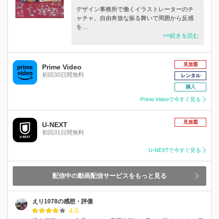
デザイン事務所で働くイラストレーターのチ
ャチャ。自由奔放な振る舞いで周囲から反感
を…
>>続きを読む
見放題
Prime Video
初回30日間無料
レンタル
購入
Prime Videoで今すぐ見る
見放題
U-NEXT
初回31日間無料
U-NEXTで今すぐ見る
配信中の動画配信サービスをもっと見る
えり1078の感想・評価
4.0