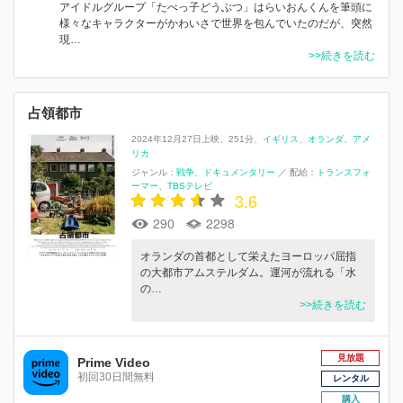
アイドルグループ「たべっ子どうぶつ」はらいおんくんを筆頭に
様々なキャラクターがかわいさで世界を包んでいたのだが、突然
現…
>>続きを読む
占領都市
2024年12月27日上映
251分
イギリス
オランダ
アメ
リカ
ジャンル：
戦争
ドキュメンタリー
／
配給：
トランスフォ
ーマー
TBSテレビ
3.6
290
2298
オランダの首都として栄えたヨーロッパ屈指
の大都市アムステルダム。運河が流れる「水
の…
>>続きを読む
見放題
Prime Video
初回30日間無料
レンタル
購入