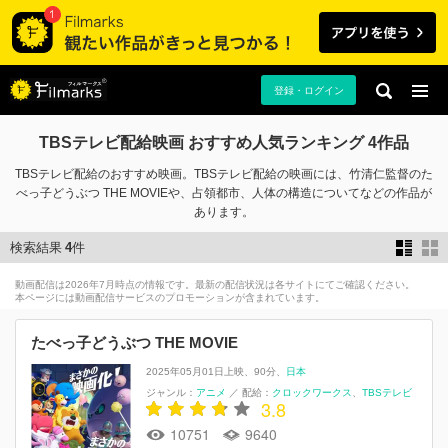
登録・ログイン
TBSテレビ配給映画 おすすめ人気ランキング 4作品
TBSテレビ配給のおすすめ映画。TBSテレビ配給の映画には、竹清仁監督のた
べっ子どうぶつ THE MOVIEや、占領都市、人体の構造についてなどの作品が
あります。
検索結果
4
件
動画配信は2026年7月時点の情報です。最新の配信状況は各サイトにてご確認ください。
本ページには動画配信サービスのプロモーションが含まれています。
たべっ子どうぶつ THE MOVIE
2025年05月01日上映
90分
日本
ジャンル：
アニメ
／
配給：
クロックワークス
TBSテレビ
3.8
10751
9640