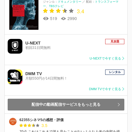
ジャンル：
ドキュメンタリー
／
配給：
トランスフォーマ
ー
TBSテレビ
3.4
519
2990
見放題
U-NEXT
初回31日間無料
U-NEXTで今すぐ見る
レンタル
DMM TV
月額550円が14日間無料！
DMM TVで今すぐ見る
配信中の動画配信サービスをもっと見る
62355シネマ5の感想・評価
3.5
70点 これはこれまで誰も見たことがないような人体の内部を描