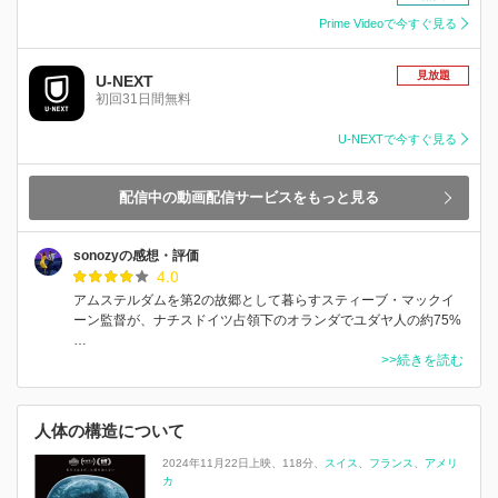
Prime Videoで今すぐ見る
見放題
U-NEXT
初回31日間無料
U-NEXTで今すぐ見る
配信中の動画配信サービスをもっと見る
sonozyの感想・評価
4.0
アムステルダムを第2の故郷として暮らすスティーブ・マックイ
ーン監督が、ナチスドイツ占領下のオランダでユダヤ人の約75%
…
>>続きを読む
人体の構造について
2024年11月22日上映
118分
スイス
フランス
アメリ
カ