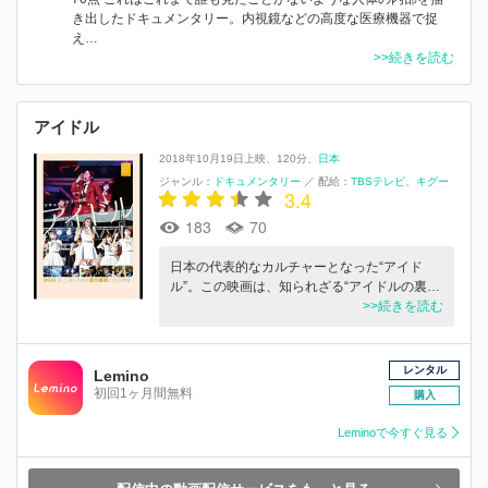
き出したドキュメンタリー。内視鏡などの高度な医療機器で捉
え…
>>続きを読む
アイドル
2018年10月19日上映
120分
日本
ジャンル：
ドキュメンタリー
／
配給：
TBSテレビ
キグー
3.4
183
70
日本の代表的なカルチャーとなった“アイド
ル”。この映画は、知られざる“アイドルの裏…
>>続きを読む
レンタル
Lemino
初回1ヶ月間無料
購入
Leminoで今すぐ見る