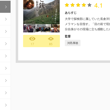
4.1
あらすじ
大学で探検部に属していた長倉洋
メラマンを目指す。「目の前で現
分自身がその現場に立ち感動した
監督
河邑厚徳
17
85