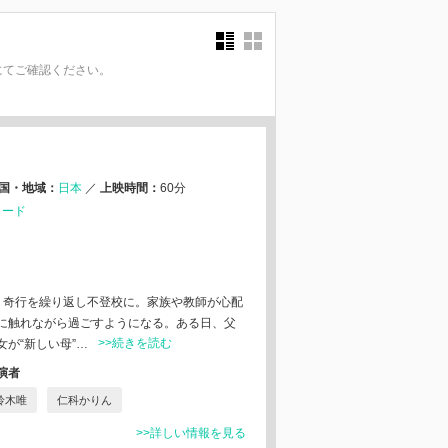
にてご確認ください。
。
国・地域：
日本
／
上映時間：
60分
ミード
、奇行を繰り返し不登校に。家族や教師が心配
に触れながら過ごすようになる。ある日、父
>>続きを読む
が“新しい母”…
演者
鈴木唯
仁科かりん
>>詳しい情報を見る