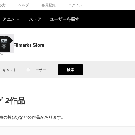
しみ方
ヘルプ
会員登録
ログイン
アニメ
ストア
ユーザーを探す
00
キャスト
ユーザー
検索
 2作品
の眸(め)などの作品があります。