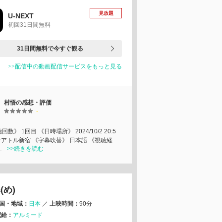
見放題
U-NEXT
初回31日間無料
31日間無料で今すぐ観る
>>配信中の動画配信サービスをもっと見る
村悟の感想・評価
-
回数》 1回目 《日時場所》 2024/10/2 20:5
テアトル新宿 《字幕吹替》 日本語 《視聴経
>>続きを読む
…
(め)
国・地域：
日本
／
上映時間：
90分
配給：
アルミード