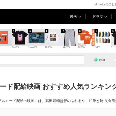
Filmarksの楽
映画
ドラマ
4
5
6
7
8
9
10
0
¥7,700
¥19,800
¥8,800
¥15,400
¥9,900
¥880
¥7,7
映画
ード配給映画 おすすめ人気ランキング
アルミード配給の映画には、髙田恭輔監督のふれるや、鉛筆と銃 長倉洋海