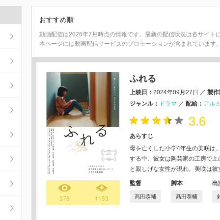
おすすめ順
動画配信は2026年7月時点の情報です。最新の配信状況は各サイト
本ページには動画配信サービスのプロモーションが含まれています
ふれる
上映日：
2024年09月27日
／
製作
ジャンル：
ドラマ
／
配給：
アル
3.6
あらすじ
母を亡くした小学4年生の美咲は
する中、彼女は陶芸家の工房で土
と親しげな女性が現れ、美咲は彼女
監督
脚本
出
髙田恭輔
髙田恭輔
378
1153