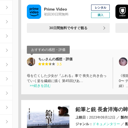
レンタル
Prime Video
初回30日間無料
購入
30日間無料で今すぐ観る
おすすめの感想・評価
ちぃさんの感想・評価
3.5
母を亡くした少女が『ふれる』事で 喪失と向き合っ
《視聴
ていく姿を繊細に描く 第45回ぴあ…
0〜 
>>続きを読む
緯》
鉛筆と銃 長倉洋海の眸
上映日：
2023年09月12日
／
製作
ジャンル：
ドキュメンタリー
／