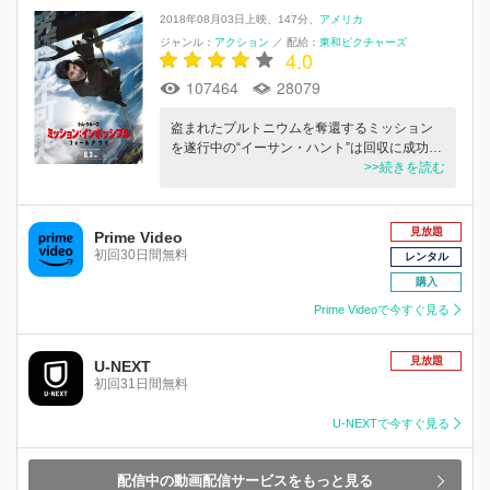
2018年08月03日上映
147分
アメリカ
ジャンル：
アクション
／
配給：
東和ピクチャーズ
4.0
107464
28079
盗まれたプルトニウムを奪還するミッション
を遂行中の“イーサン・ハント”は回収に成功…
>>続きを読む
見放題
Prime Video
初回30日間無料
レンタル
購入
Prime Videoで今すぐ見る
見放題
U-NEXT
初回31日間無料
U-NEXTで今すぐ見る
配信中の動画配信サービスをもっと見る