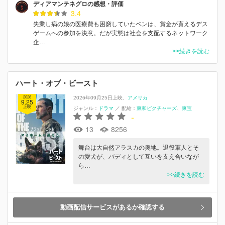
ディアマンテネグロの感想・評価
3.4
失業し病の娘の医療費も困窮していたベンは、賞金が貰えるデス
ゲームへの参加を決意。だが実態は社会を支配するネットワーク
企…
>>続きを読む
ハート・オブ・ビースト
2026
2026年09月25日上映
アメリカ
9.25
上映
ジャンル：
ドラマ
／
配給：
東和ピクチャーズ
東宝
-
13
8256
舞台は大自然アラスカの奥地。退役軍人とそ
の愛犬が、バディとして互いを支え合いなが
ら…
>>続きを読む
動画配信サービスがあるか確認する