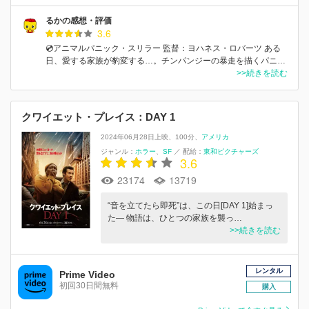
るかの感想・評価
3.6
💿アニマルパニック・スリラー 監督：ヨハネス・ロバーツ ある
日、愛する家族が豹変する…。チンパンジーの暴走を描くパニ…
>>続きを読む
クワイエット・プレイス：DAY 1
2024年06月28日上映
100分
アメリカ
ジャンル：
ホラー
SF
／
配給：
東和ピクチャーズ
3.6
23174
13719
“音を立てたら即死”は、この日[DAY 1]始まっ
た― 物語は、ひとつの家族を襲っ…
>>続きを読む
レンタル
Prime Video
初回30日間無料
購入