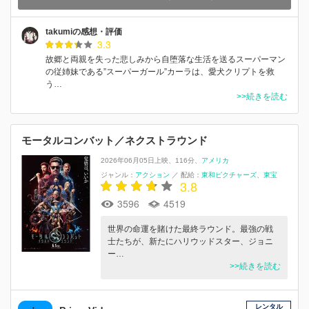
takumiの感想・評価
3.3
故郷と両親を失った悲しみから自堕落な生活を送るスーパーマン
の従姉妹である”スーパーガール”カーラは、愛犬クリプトを救
う…
>>続きを読む
モータルコンバット／ネクストラウンド
2026年06月05日上映
116分
アメリカ
ジャンル：
アクション
／
配給：
東和ピクチャーズ
東宝
3.8
3596
4519
世界の命運を賭けた最終ラウンド。最強の戦
士たちが、新たにハリウッドスター、ジョニ
ー…
>>続きを読む
レンタル