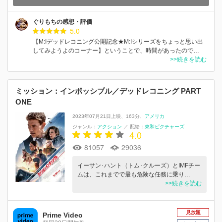
ぐりもちの感想・評価
5.0
【M:Iデッドレコニング公開記念★M:Iシリーズをちょっと思い出
してみようよのコーナー】ということで、時間があったので…
>>続きを読む
ミッション：インポッシブル／デッドレコニング PART
ONE
2023年07月21日上映
163分
アメリカ
ジャンル：
アクション
／
配給：
東和ピクチャーズ
4.0
81057
29036
イーサン･ハント（トム･クルーズ）とIMFチー
ムは、これまでで最も危険な任務に乗り…
>>続きを読む
見放題
Prime Video