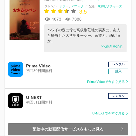
ジャンル：
ホラー
パニック
／
配給：
東和ピクチャーズ
3.5
4073
7388
ハワイの森に佇む高級別荘地の実家に、友人
と帰省した大学生ルーシー。家族と、幼い頃
か…
>>続きを読む
レンタル
Prime Video
初回30日間無料
購入
Prime Videoで今すぐ見る
レンタル
U-NEXT
初回31日間無料
U-NEXTで今すぐ見る
配信中の動画配信サービスをもっと見る