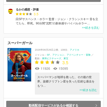
るかの感想・評価
3.5
📀SFサスペンス・ホラー 監督：ジョン・クラシンスキー 音を立
てたら、即死。90分間“沈黙”の新体感サバイバルホラー…
>>続きを読む
スーパーガール
2026年06月26日上映
108分
アメリカ
ジャンル：
SF
アクション
アドベンチャー・冒険
／
配給：
東和ピクチャーズ
東宝
3.5
11926
15095
スーパーマンが地球を救った、その後の世
界。故郷クリプトン星を失った壮絶な過去を
もつ…
>>続きを読む
動画配信サービスがあるか確認する