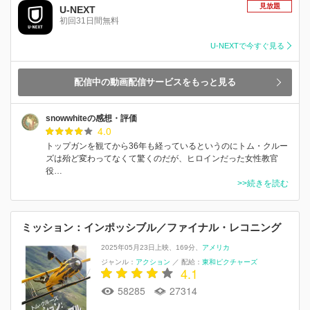
見放題
U-NEXT
初回31日間無料
U-NEXTで今すぐ見る
配信中の動画配信サービスをもっと見る
snowwhiteの感想・評価
4.0
トップガンを観てから36年も経っているというのにトム・クルー
ズは殆ど変わってなくて驚くのだが、ヒロインだった女性教官
役…
>>続きを読む
ミッション：インポッシブル／ファイナル・レコニング
2025年05月23日上映
169分
アメリカ
ジャンル：
アクション
／
配給：
東和ピクチャーズ
4.1
58285
27314