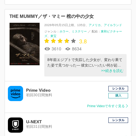
THE MUMMY／ザ・マミー 棺の中の少女
2026年05月15日上映
135分
アメリカ
アイルランド
ジャンル：
ホラー
ミステリー
／
配給：
東和ピクチャー
ズ
東宝
3.8
3610
8634
8年前エジプトで失踪した少女が、変わり果て
た姿で見つかった― 彼女にいったい何が起…
>>続きを読む
レンタル
Prime Video
初回30日間無料
購入
Prime Videoで今すぐ見る
レンタル
U-NEXT
初回31日間無料