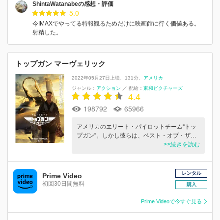
ShintaWatanabeの感想・評価
5.0
今IMAXでやってる特報観るためだけに映画館に行く価値ある。
射精した。
トップガン マーヴェリック
2022年05月27日上映
131分
アメリカ
ジャンル：
アクション
／
配給：
東和ピクチャーズ
4.4
198792
65966
アメリカのエリート・パイロットチーム“トッ
プガン”。しかし彼らは、ベスト・オブ・ザ…
>>続きを読む
レンタル
Prime Video
初回30日間無料
購入
Prime Videoで今すぐ見る