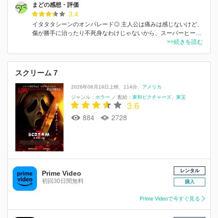
まどの感想・評価
3.4
イタタタシーンのオンパレード◎ 主人公は痛みは感じないけど、
傷が勝手に治ったり不死身なわけじゃないから、スーパーヒー…
>>続きを読む
スクリーム 7
2026年06月19日上映
114分
アメリカ
ジャンル：
ホラー
／
配給：
東和ピクチャーズ
東宝
3.6
884
2728
レンタル
Prime Video
初回30日間無料
購入
Prime Videoで今すぐ見る