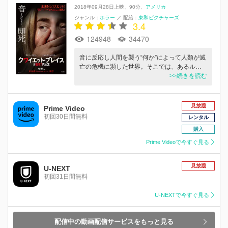
2018年09月28日上映
90分
アメリカ
ジャンル：
ホラー
／
配給：
東和ピクチャーズ
3.4
124948
34470
音に反応し人間を襲う“何か”によって人類が滅
亡の危機に瀕した世界。そこでは、あるル…
>>続きを読む
見放題
Prime Video
初回30日間無料
レンタル
購入
Prime Videoで今すぐ見る
見放題
U-NEXT
初回31日間無料
U-NEXTで今すぐ見る
配信中の動画配信サービスをもっと見る