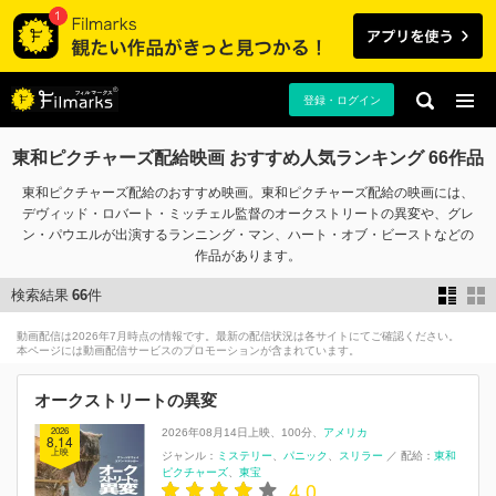
登録・ログイン
東和ピクチャーズ配給映画 おすすめ人気ランキング 66作品
東和ピクチャーズ配給のおすすめ映画。東和ピクチャーズ配給の映画には、
デヴィッド・ロバート・ミッチェル監督のオークストリートの異変や、グレ
ン・パウエルが出演するランニング・マン、ハート・オブ・ビーストなどの
作品があります。
検索結果
66
件
動画配信は2026年7月時点の情報です。最新の配信状況は各サイトにてご確認ください。
本ページには動画配信サービスのプロモーションが含まれています。
オークストリートの異変
2026
2026年08月14日上映
100分
アメリカ
8.14
上映
ジャンル：
ミステリー
パニック
スリラー
／
配給：
東和
ピクチャーズ
東宝
4.0