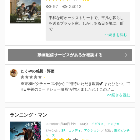
97
24013
平和な町オークストリートで、平凡な暮らし
を送るプラット家。しかしある日を境に、町
で…
>>続きを読む
動画配信サービスがあるか確認する
たくやの感想・評価
-
※東和ピクチャーズ様からご招待いただき鑑賞🦖 またひとつ、“T
HE 午後のロードショー映画”が増えましたね！このノ…
>>続きを読む
ランニング・マン
2026年01月30日上映
133分
イギリス
アメリカ
ジャンル：
SF
コメディ
アクション
／
配給：
東和ピクチ
ャーズ