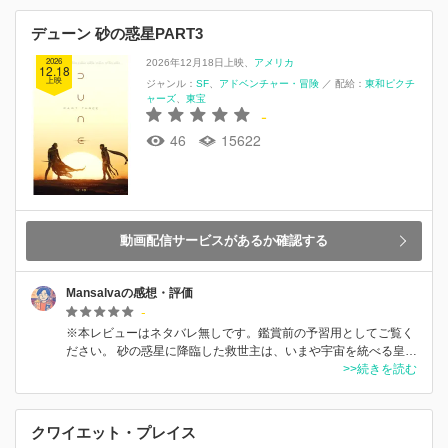
デューン 砂の惑星PART3
2026
2026年12月18日上映
アメリカ
12.18
上映
ジャンル：
SF
アドベンチャー・冒険
／
配給：
東和ピクチ
ャーズ
東宝
-
46
15622
動画配信サービスがあるか確認する
Mansalvaの感想・評価
-
※本レビューはネタバレ無しです。鑑賞前の予習用としてご覧く
ださい。 砂の惑星に降臨した救世主は、いまや宇宙を統べる皇…
>>続きを読む
クワイエット・プレイス