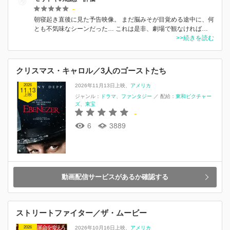
-
朝寝起き直後に見た予告映像。 まだ脳みそが目覚める途中に、何
とも不気味なシーンだった… これは是非、劇場で観なければ…
>>続きを読む
クリスマス・キャロル／3人のゴーストたち
2026
2026年11月13日上映
アメリカ
11.13
上映
ジャンル：
ドラマ
ファンタジー
／
配給：
東和ピクチャー
ズ
東宝
-
6
3889
動画配信サービスがあるか確認する
ストリートファイター／ザ・ムービー
2026
2026年10月16日上映
アメリカ