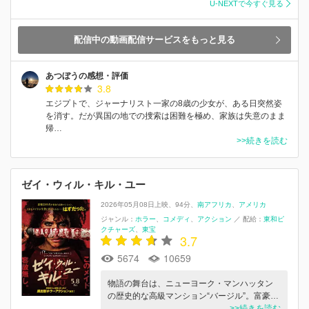
U-NEXTで今すぐ見る
配信中の動画配信サービスをもっと見る
あつぼうの感想・評価
3.8
エジプトで、ジャーナリスト一家の8歳の少女が、ある日突然姿
を消す。だが異国の地での捜索は困難を極め、家族は失意のまま
帰…
>>続きを読む
ゼイ・ウィル・キル・ユー
2026年05月08日上映
94分
南アフリカ
アメリカ
ジャンル：
ホラー
コメディ
アクション
／
配給：
東和ピ
クチャーズ
東宝
3.7
5674
10659
物語の舞台は、ニューヨーク・マンハッタン
の歴史的な高級マンション“バージル”。富豪…
>>続きを読む