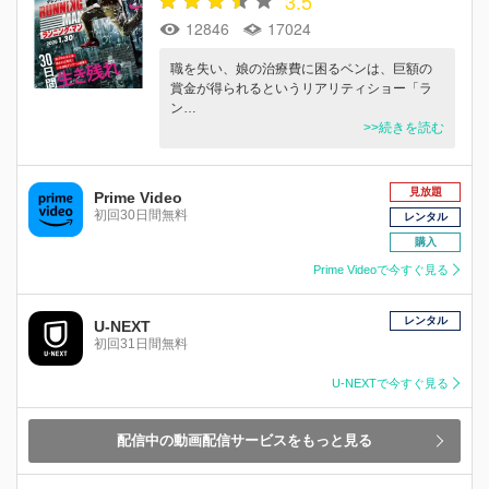
3.5
12846
17024
職を失い、娘の治療費に困るベンは、巨額の
賞金が得られるというリアリティショー「ラ
ン…
>>続きを読む
見放題
Prime Video
初回30日間無料
レンタル
購入
Prime Videoで今すぐ見る
レンタル
U-NEXT
初回31日間無料
U-NEXTで今すぐ見る
配信中の動画配信サービスをもっと見る