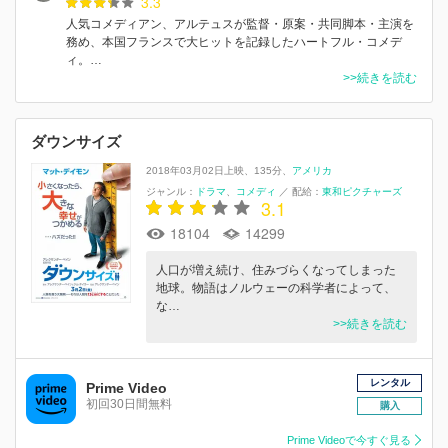
3.3
人気コメディアン、アルテュスが監督・原案・共同脚本・主演を
務め、本国フランスで大ヒットを記録したハートフル・コメデ
ィ。…
>>続きを読む
ダウンサイズ
2018年03月02日上映
135分
アメリカ
ジャンル：
ドラマ
コメディ
／
配給：
東和ピクチャーズ
3.1
18104
14299
人口が増え続け、住みづらくなってしまった
地球。物語はノルウェーの科学者によって、
な…
>>続きを読む
レンタル
Prime Video
初回30日間無料
購入
Prime Videoで今すぐ見る