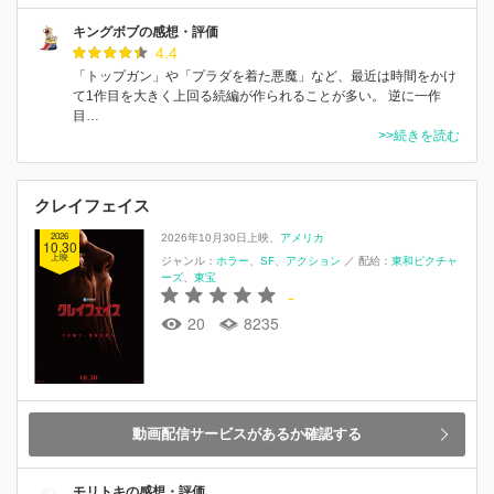
キングボブの感想・評価
4.4
「トップガン」や「プラダを着た悪魔」など、最近は時間をかけ
て1作目を大きく上回る続編が作られることが多い。 逆に一作
目…
>>続きを読む
クレイフェイス
2026
2026年10月30日上映
アメリカ
10.30
上映
ジャンル：
ホラー
SF
アクション
／
配給：
東和ピクチャ
ーズ
東宝
-
20
8235
動画配信サービスがあるか確認する
モリトキの感想・評価