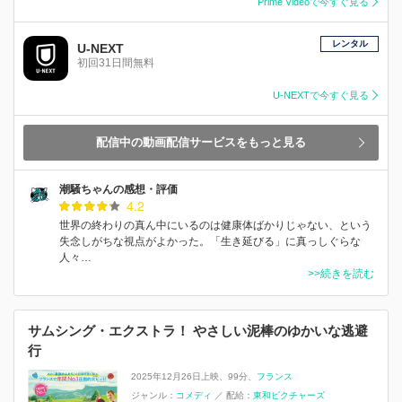
Prime Videoで今すぐ見る
レンタル
U-NEXT
初回31日間無料
U-NEXTで今すぐ見る
配信中の動画配信サービスをもっと見る
潮騒ちゃんの感想・評価
4.2
世界の終わりの真ん中にいるのは健康体ばかりじゃない、という
失念しがちな視点がよかった。「生き延びる」に真っしぐらな
人々…
>>続きを読む
サムシング・エクストラ！ やさしい泥棒のゆかいな逃避
行
2025年12月26日上映
99分
フランス
ジャンル：
コメディ
／
配給：
東和ピクチャーズ