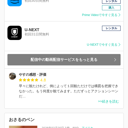
初回30日間無料
レンタル
購入
Prime Videoで今すぐ見る
レンタル
U-NEXT
初回31日間無料
U-NEXTで今すぐ見る
配信中の動画配信サービスをもっと見る
やすの感想・評価
4.8
早々に観たけれど、例によって１回観ただけでは構図を把握でき
なかった。もう何度か観てみます。ただずっとアクションシーン
だ…
>>続きを読む
おさるのベン
2026年02月20日上映
89分
アメリカ