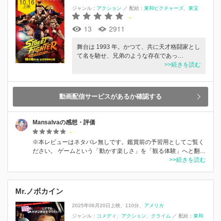
10.16
上映
ジャンル：
アクション
／
配給：
東和ピクチャーズ
東宝
-
13
2911
舞台は 1993 年。かつて、共に天才格闘家とし
て名を馳せ、兄弟のような存在であっ…
>>続きを読む
動画配信サービスがあるか確認する
Mansalvaの感想・評価
-
※本レビューはネタバレ無しです。鑑賞前の予習用としてご覧く
ださい。 ゲームという「動かす楽しさ」を「観る体験」へと翻…
>>続きを読む
Mr.ノボカイン
2025年06月20日上映
110分
アメリカ
ジャンル：
コメディ
アクション
クライム
／
配給：
東和