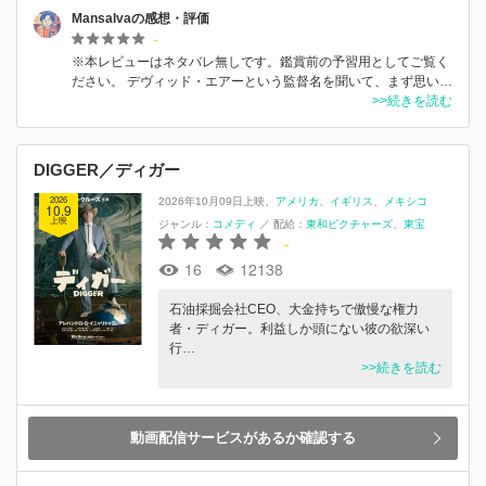
Mansalvaの感想・評価
-
※本レビューはネタバレ無しです。鑑賞前の予習用としてご覧く
ださい。 デヴィッド・エアーという監督名を聞いて、まず思い…
>>続きを読む
DIGGER／ディガー
2026
2026年10月09日上映
アメリカ
イギリス
メキシコ
10.9
上映
ジャンル：
コメディ
／
配給：
東和ピクチャーズ
東宝
-
16
12138
石油採掘会社CEO、大金持ちで傲慢な権力
者・ディガー。利益しか頭にない彼の欲深い
行…
>>続きを読む
動画配信サービスがあるか確認する