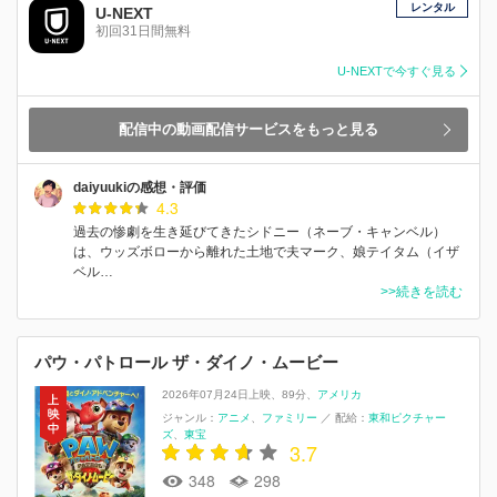
レンタル
U-NEXT
初回31日間無料
U-NEXTで今すぐ見る
配信中の動画配信サービスをもっと見る
daiyuukiの感想・評価
4.3
過去の惨劇を生き延びてきたシドニー（ネーブ・キャンベル）
は、ウッズボローから離れた土地で夫マーク、娘テイタム（イザ
ベル…
>>続きを読む
パウ・パトロール ザ・ダイノ・ムービー
2026年07月24日上映
89分
アメリカ
ジャンル：
アニメ
ファミリー
／
配給：
東和ピクチャー
ズ
東宝
3.7
348
298