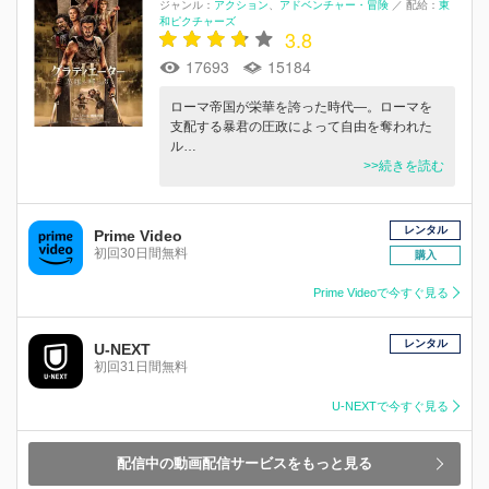
ジャンル：
アクション
アドベンチャー・冒険
／
配給：
東
和ピクチャーズ
3.8
17693
15184
ローマ帝国が栄華を誇った時代―。ローマを
支配する暴君の圧政によって自由を奪われた
ル…
>>続きを読む
レンタル
Prime Video
初回30日間無料
購入
Prime Videoで今すぐ見る
レンタル
U-NEXT
初回31日間無料
U-NEXTで今すぐ見る
配信中の動画配信サービスをもっと見る