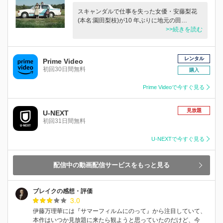
スキャンダルで仕事を失った女優・安藤梨花
(本名:園田梨枝)が10 年ぶりに地元の田…
>>続きを読む
レンタル
Prime Video
初回30日間無料
購入
Prime Videoで今すぐ見る
見放題
U-NEXT
初回31日間無料
U-NEXTで今すぐ見る
配信中の動画配信サービスをもっと見る
ブレイクの感想・評価
3.0
伊藤万理華には『サマーフィルムにのって』から注目していて、
本作はいつか見放題に来たら観ようと思っていたのだけど、今