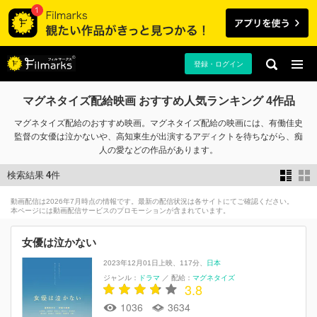
登録・ログイン
マグネタイズ配給映画 おすすめ人気ランキング 4作品
マグネタイズ配給のおすすめ映画。マグネタイズ配給の映画には、有働佳史
監督の女優は泣かないや、高知東生が出演するアディクトを待ちながら、痴
人の愛などの作品があります。
検索結果
4
件
動画配信は2026年7月時点の情報です。最新の配信状況は各サイトにてご確認ください。
本ページには動画配信サービスのプロモーションが含まれています。
女優は泣かない
2023年12月01日上映
117分
日本
ジャンル：
ドラマ
／
配給：
マグネタイズ
3.8
1036
3634