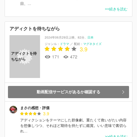
日、…
>>続きを読む
アディクトを待ちながら
2024年06月29日上映
82分
日本
ジャンル：
ドラマ
／
配給：
マグネタイズ
3.9
アディクトを待
171
472
ちながら
動画配信サービスがあるか確認する
まさの感想・評価
3.9
アディクションをテーマにした群像劇。重たくて救いがたい内容
を想像しつつ、それほど期待を持たずに鑑賞。いい意味で裏切ら
れ…
>>続きを読む