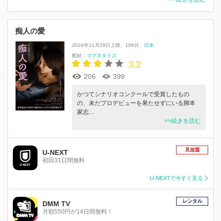
痴人の愛
2024年11月29日上映
106分
日本
配給：
マグネタイズ
3.2
206
399
かつてシナリオコンクールで受賞したもの
の、未だプロデビューを果たせずにいる脚本
家志…
>>続きを読む
見放題
U-NEXT
初回31日間無料
U-NEXTで今すぐ見る
レンタル
DMM TV
月額550円が14日間無料！