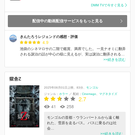
DMM TVで今すぐ見る
配信中の動画配信サービスをもっと見る
きんたろうレジェンドの感想・評価
4.9
池袋のシネマロサの二階で鑑賞、満席でした。 一見ナオミに翻弄
される譲治の話が中心の様に見えるが、実は譲治に翻弄される…
>>続きを読む
獄舎Z
2025年08月01日上映
83分
モンゴル
ジャンル：
ホラー
／
配給：
Cinemago
マグネタイズ
2.7
41
258
モンゴルの首都・ウランバートルから遠く離
れた、雪原を走るバス。 バスに乗るのは社
会…
>>続きを読む