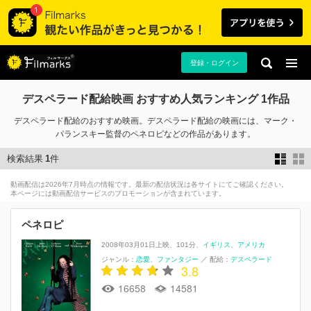
登録・ログイン
デスペラード配給映画 おすすめ人気ランキング 1作品
デスペラード配給のおすすめ映画。デスペラード配給の映画には、マーク・
パランスキー監督のペネロピなどの作品があります。
検索結果
1
件
動画配信は2026年7月時点の情報です。最新の配信状況は各サイトにてご確認ください。
本ページには動画配信サービスのプロモーションが含まれています。
ペネロピ
2008年03月01日上映
101分
イギリス
アメリカ
ジャンル：
恋愛
ファンタジー
／
配給：
デスペラード
3.8
16658
14581