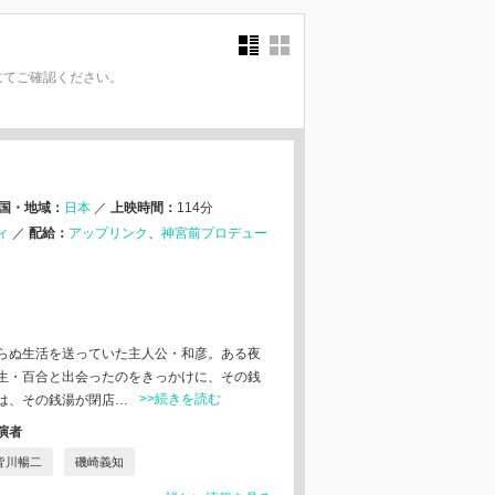
にてご確認ください。
。
国・地域：
日本
／
上映時間：
114分
ィ
／
配給：
アップリンク
神宮前プロデュー
らぬ生活を送っていた主人公・和彦。ある夜
生・百合と出会ったのをきっかけに、その銭
>>続きを読む
は、その銭湯が閉店…
演者
皆川暢二
磯崎義知