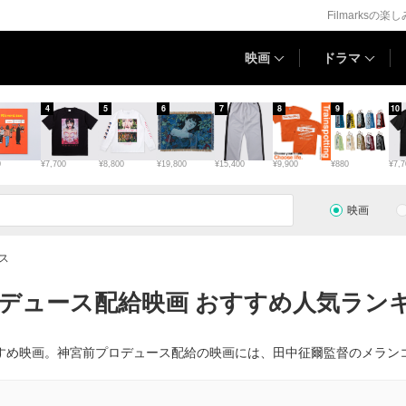
Filmarksの楽
映画
ドラマ
4
5
6
7
8
9
10
0
¥7,700
¥8,800
¥19,800
¥15,400
¥9,900
¥880
¥7,7
映画
ス
デュース配給映画 おすすめ人気ランキ
すめ映画。神宮前プロデュース配給の映画には、田中征爾監督のメラン