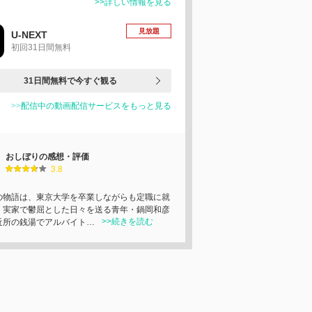
>>詳しい情報を見る
見放題
U-NEXT
初回31日間無料
31日間無料で今すぐ観る
>>配信中の動画配信サービスをもっと見る
おしぼりの感想・評価
3.8
の物語は、東京大学を卒業しながらも定職に就
、実家で鬱屈とした日々を送る青年・鍋岡和彦
>>続きを読む
近所の銭湯でアルバイト…