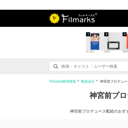
1
2
3
¥1,650
¥990
¥99
Filmarks映画情報
配給会社
神宮前プロデュー
神宮前プロ
神宮前プロデュース配給のおす