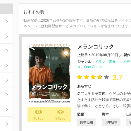
おすすめ順
動画配信は2026年7月時点の情報です。最新の配信状況は各サイト
本ページには動画配信サービスのプロモーションが含まれています
メランコリック
上映日：
2019年08月03日
／
製作
ジャンル：
ドラマ
青春
コメデ
ス
One Goose
3.7
あらすじ
名門大学を卒業後、うだつの上が
たまたま訪れた銭湯で高校の同級
湯で働くこととなる。そして和彦
監督
脚本
出
40185
34266
田中征爾
田中征爾