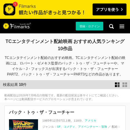
登録・ログイン
TCエンタテインメント配給映画 おすすめ人気ランキング
10作品
TCエンタテインメント配給のおすすめ映画。TCエンタテインメント配給の映
画には、ロバート・ゼメキス監督のバック・トゥ・ザ・フューチャーや、マ
イケル・J・フォックスが出演するバック・トゥ・ザ・フューチャー
PART2、バック・トゥ・ザ・フューチャーPART3などの作品があります。
検索結果
10
件
動画配信は2026年7月時点の情報です。最新の配信状況は各サイトにてご確認ください。
本ページには動画配信サービスのプロモーションが含まれています。
バック・トゥ・ザ・フューチャー
1985年12月07日上映
116分
アメリカ
ジャンル：
SF
コメディ
アドベンチャー・冒険
／
配給：