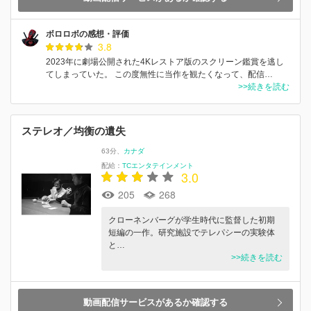
ボロロボの感想・評価
3.8
2023年に劇場公開された4Kレストア版のスクリーン鑑賞を逃し
てしまっていた。 この度無性に当作を観たくなって、配信…
>>続きを読む
ステレオ／均衡の遺失
63分
カナダ
配給：
TCエンタテインメント
3.0
205
268
クローネンバーグが学⽣時代に監督した初期
短編の⼀作。研究施設でテレパシーの実験体
と…
>>続きを読む
動画配信サービスがあるか確認する