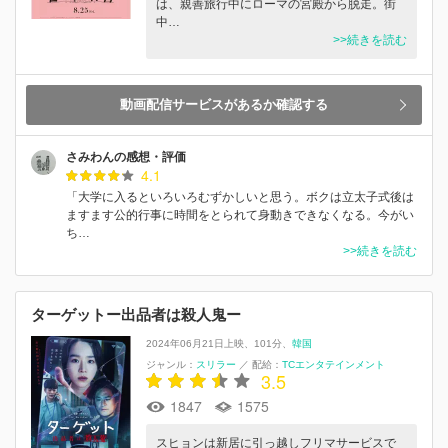
は、親善旅行中にローマの宮殿から脱走。街
中…
>>続きを読む
動画配信サービスがあるか確認する
さみわんの感想・評価
4.1
「大学に入るといろいろむずかしいと思う。ボクは立太子式後は
ますます公的行事に時間をとられて身動きできなくなる。今がい
ち…
>>続きを読む
ターゲットー出品者は殺人鬼ー
2024年06月21日上映
101分
韓国
ジャンル：
スリラー
／
配給：
TCエンタテインメント
3.5
1847
1575
スヒョンは新居に引っ越しフリマサービスで