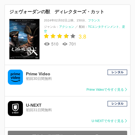
ジェヴォーダンの獣 ディレクターズ・カット
2024年02月02日上映
150分
フランス
ジャンル：
アクション
／
配給：
TCエンタテインメント
是
空
3.8
510
701
レンタル
Prime Video
初回30日間無料
Prime Videoで今すぐ見る
レンタル
U-NEXT
初回31日間無料
U-NEXTで今すぐ見る