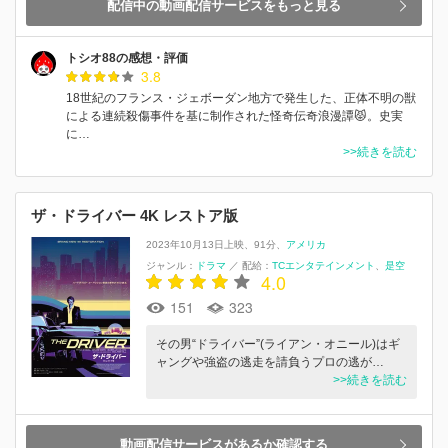
配信中の動画配信サービスをもっと見る
トシオ88の感想・評価
3.8
18世紀のフランス・ジェボーダン地方で発生した、正体不明の獣
による連続殺傷事件を基に制作された怪奇伝奇浪漫譚😾。史実
に…
>>続きを読む
ザ・ドライバー 4K レストア版
2023年10月13日上映
91分
アメリカ
ジャンル：
ドラマ
／
配給：
TCエンタテインメント
是空
4.0
151
323
その男“ドライバー”(ライアン・オニール)はギ
ャングや強盗の逃走を請負うプロの逃が…
>>続きを読む
動画配信サービスがあるか確認する