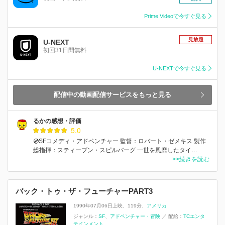
Prime Videoで今すぐ見る
見放題
U-NEXT
初回31日間無料
U-NEXTで今すぐ見る
配信中の動画配信サービスをもっと見る
るかの感想・評価
5.0
💿SFコメディ・アドベンチャー 監督：ロバート・ゼメキス 製作
総指揮：スティーブン・スピルバーグ 一世を風靡したタイ…
>>続きを読む
バック・トゥ・ザ・フューチャーPART3
1990年07月06日上映
119分
アメリカ
ジャンル：
SF
アドベンチャー・冒険
／
配給：
TCエンタ
テインメント