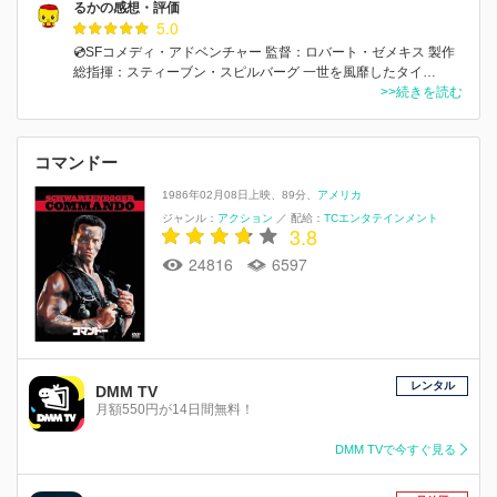
るかの感想・評価
5.0
💿SFコメディ・アドベンチャー 監督：ロバート・ゼメキス 製作
総指揮：スティーブン・スピルバーグ 一世を風靡したタイ…
>>続きを読む
コマンドー
1986年02月08日上映
89分
アメリカ
ジャンル：
アクション
／
配給：
TCエンタテインメント
3.8
24816
6597
レンタル
DMM TV
月額550円が14日間無料！
DMM TVで今すぐ見る