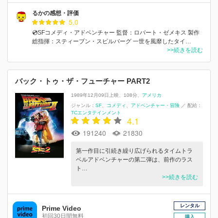
るかの感想・評価
5.0
💿SFコメディ・アドベンチャー 監督：ロバート・ゼメキス 製作
総指揮：スティーブン・スピルバーグ 一世を風靡したタイ…
>>続きを読む
バック・トゥ・ザ・フューチャー PART2
1989年12月09日上映
108分
アメリカ
ジャンル：
SF
コメディ
アドベンチャー・冒険
／
配給：
TCエンタテインメント
4.1
191240
21830
第一作目に引続き繰り広げられるタイムトラ
ベルアドベンチャーの第二弾は、前作のラス
ト…
>>続きを読む
レンタル
Prime Video
初回30日間無料
購入