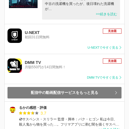
中古の洗濯機を買ったが、後日壊れた洗濯機
が…
>>続きを読む
見放題
U-NEXT
初回31日間無料
U-NEXTで今すぐ見る
見放題
DMM TV
月額550円が14日間無料！
DMM TVで今すぐ見る
配信中の動画配信サービスをもっと見る
るかの感想・評価
3.7
💿サスペンス・スリラー 監督・脚本：パク・ヒゴン 私は今日、
殺人鬼から物を買った…。フリマアプリに潜む闇を描くサスペ…