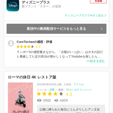
見放題
ディズニープラス
新ブランド「スター」が追加
ディズニープラスで今すぐ見る
配信中の動画配信サービスをもっと見る
CureTochanの感想・評価
4.4
ランボー3の感想書きながら、「太陽がいっぱい」はホモの話だ
と看破してた淀川長治が懐かしくなってYoutubeを探したら…
>>続きを読む
ローマの休日 4K レストア版
2023年08月25日上映
118分
アメリカ
ジャンル：
恋愛
／
配給：
TCエンタテインメント
4.3
3992
4409
公務に縛られた毎日にうんざりしたアン王女