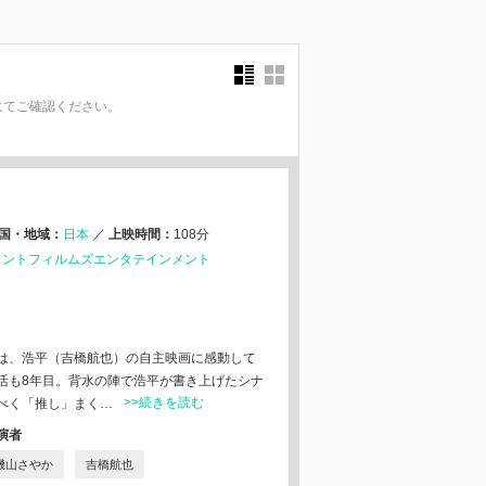
にてご確認ください。
。
国・地域：
日本
／
上映時間：
108分
ラントフィルムズエンタテインメント
は、浩平（吉橋航也）の⾃主映画に感動して
活も8年⽬。背⽔の陣で浩平が書き上げたシナ
>>続きを読む
べく「推し」まく…
演者
磯山さやか
吉橋航也