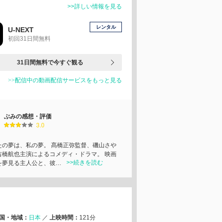
>>詳しい情報を見る
レンタル
U-NEXT
初回31日間無料
31日間無料で今すぐ観る
>>配信中の動画配信サービスをもっと見る
ぶみの感想・評価
3.0
たの夢は、私の夢。 髙橋正弥監督、磯山さや
吉橋航也主演によるコメディ・ドラマ。 映画
>>続きを読む
を夢見る主人公と、彼…
国・地域：
日本
／
上映時間：
121分