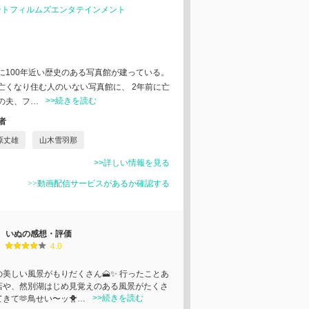
ントフィルムズエンタテインメント
に100年近い歴史のある写真館が建っている。
亡くなり住む人のいない写真館に、 2年前に亡
>>続きを読む
の夫、フ…
者
原丈雄
山木雪羽那
>>詳しい情報を見る
>>動画配信サービスがあるか確認する
いぬの感想・評価
4.0
の美しい風景がもりだくさん🗻✨ 行ったことあ
店や、然別湖はじめ見覚えのある風景がたくさ
>>続きを読む
きて🫶鳥せい〜ッ🐥…