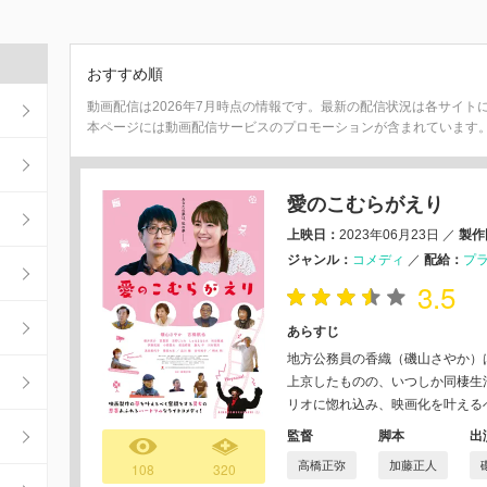
おすすめ順
動画配信は2026年7月時点の情報です。最新の配信状況は各サイト
本ページには動画配信サービスのプロモーションが含まれています
愛のこむらがえり
上映日：
2023年06月23日
／
製作
ジャンル：
コメディ
／
配給：
プ
3.5
あらすじ
地⽅公務員の⾹織（磯⼭さやか）
上京したものの、いつしか同棲⽣
リオに惚れ込み、映画化を叶える
監督
脚本
出
高橋正弥
加藤正人
108
320