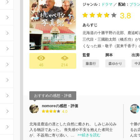
ジャンル：
ドラマ
／
配給：
プラ
3.8
あらすじ
北海道の十勝平野の北部、鹿追町
三代目・三國勘太郎（橋爪功）が
くなった娘・敬子（賀来千香子）
監督
脚本
出演
藤嘉行
森ゆかり
中
46
214
おすすめの感想・評価
nomoreの感想・評価
4.0
北海道鹿追の凛とした自然に癒され、 しみじみ沁み
十勝
入る物語であった。 喪失感や不安を抱えた者同士
るお
>>続きを読む
が、不器用に寄り添い、…
ん出て