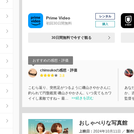
レンタル
Prime Video
初回30日間無料
購入
30日間無料で今すぐ観る
おすすめの感想・評価
chinsukoの感想・評価
3.8
こむら返り、突然足がつるように磯山さやかさんに
あな
釣られて円盤鑑賞 磯山さやかさん、いつ見てもカワ
か、
>>続きを読む
イイし素敵ですね～ 最…
監督
おしゃべりな写真館
上映日：
2024年10月11日
／
製作