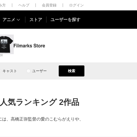
しみ方
ヘルプ
会員登録
ログイン
アニメ
ストア
ユーザーを探す
00
キャスト
ユーザー
検索
人気ランキング 2作品
には、高橋正弥監督の愛のこむらがえりや、