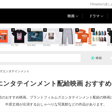
Filmarksの楽
映画
ドラマ
4
5
6
7
8
9
10
0
¥7,700
¥19,800
¥8,800
¥15,400
¥9,900
¥880
¥7,7
映画
ズエンタテインメント
ンタテインメント配給映画 おすすめ
給のおすすめ映画。プラントフィルムズエンタテインメント配給の映画
中原丈雄が出演するおしゃべりな写真館などの作品があります。