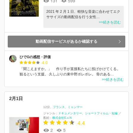
131
599
2021 年 2 月 1 日、軽快な音楽に合わせてエク
ササイズの動画配信を行う女性…
>>続きを読む
動画配信サービスがあるか確認する
ひでGの感想・評価
4.0
「聞こえますか。」 作り手が直接私たちに投げかけてくる。
観るという支援。 久しぶりの東中野ポレポレ。 骨のある…
>>続きを読む
2月1日
12分
フランス
ミャンマー
ジャンル：
ドキュメンタリー
ショートフィルム・短編
／
配給：
株式会社E.x.N
4.4
2
5