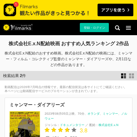
登録・ログイン
株式会社E.x.N配給映画 おすすめ人気ランキング 2作品
株式会社E.x.N配給のおすすめ映画。株式会社E.x.N配給の映画には、ミャンマ
ー・フィルム・コレクティブ監督のミャンマー・ダイアリーズや、2月1日な
どの作品があります。
検索結果
2
件
動画配信は2026年7月時点の情報です。最新の配信状況は各サイトにてご確認ください。
本ページには動画配信サービスのプロモーションが含まれています。
ミャンマー・ダイアリーズ
2023年08月05日上映
70分
オランダ
ミャンマー
ノル
ウェー
ジャンル：
ドキュメンタリー
／
配給：
株式会社E.x.N
3.8