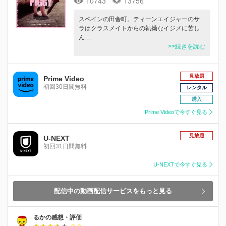
10743
13756
スペインの田舎町。ティーンエイジャーのサ
ラはクラスメイトからの執拗なイジメに苦し
ん…
>>続きを読む
見放題
Prime Video
初回30日間無料
レンタル
購入
Prime Videoで今すぐ見る
見放題
U-NEXT
初回31日間無料
U-NEXTで今すぐ見る
配信中の動画配信サービスをもっと見る
るかの感想・評価