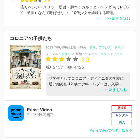
3.6
📀リベンジ・スリラー 監督・脚本：カルロタ・ペレダ もうPIGG
Y（子豚）なんて呼ばせない！10代少女が経験する暗黒…
>>続きを読む
コロニアの子供たち
2023年06月09日上映
99分
チリ
フランス
ドイツ
ジャンル：
ドラマ
／
配給：
シノニム
エクストリーム
3.2
2137
4425
奨学生としてコロニア・ディグニダの学校に
通い始めた 12 歳の少年・パブロは、入学…
>>続きを読む
見放題
Prime Video
初回30日間無料
レンタル
購入
Prime Videoで今すぐ見る