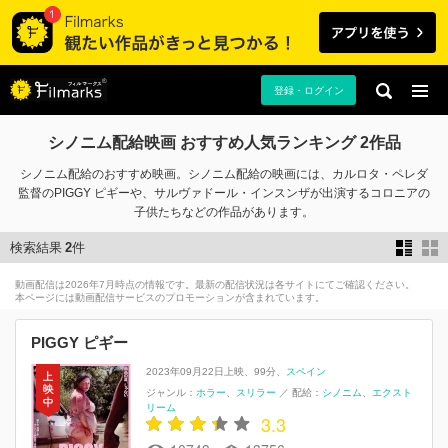
登録・ログイン
シノニム配給映画 おすすめ人気ランキング 2作品
シノニム配給のおすすめ映画。シノニム配給の映画には、カルロタ・ペレダ
監督のPIGGY ピギーや、サルヴァドール・インスンザが出演するコロニアの
子供たちなどの作品があります。
検索結果
2
件
動画配信は2026年7月時点の情報です。最新の配信状況は各サイトにてご確認ください。
本ページには動画配信サービスのプロモーションが含まれています。
PIGGY ピギー
2023年09月22日上映
99分
スペイン
ジャンル：
ホラー
スリラー
／
配給：
シノニム
エクスト
リーム
3.3