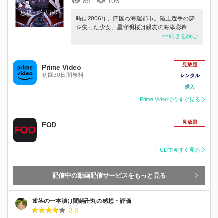
85
106
時は2006年、四国の海運都市。陸上選手の夢
を失った少女、星守明桜は親友の海添彩希…
>>続きを読む
見放題
Prime Video
初回30日間無料
レンタル
購入
Prime Videoで今すぐ見る
見放題
FOD
FODで今すぐ見る
配信中の動画配信サービスをもっと見る
歯茎の一本漬け闇鍋卍丸の感想・評価
3.8