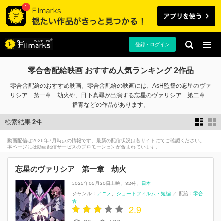
登録・ログイン
零合舎配給映画 おすすめ人気ランキング 2作品
零合舎配給のおすすめ映画。零合舎配給の映画には、AsH監督の忘星のヴァ
リシア 第一章 劫火や、日下真尋が出演する忘星のヴァリシア 第二章
群青などの作品があります。
検索結果
2
件
動画配信は2026年7月時点の情報です。最新の配信状況は各サイトにてご確認ください。
本ページには動画配信サービスのプロモーションが含まれています。
忘星のヴァリシア 第一章 劫火
2025年05月30日上映
32分
日本
ジャンル：
アニメ
ショートフィルム・短編
／
配給：
零合
舎
2.9