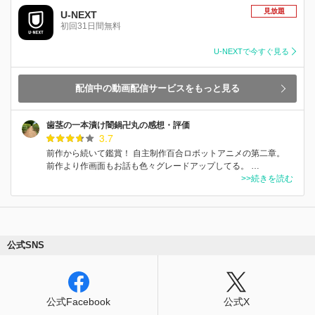
見放題
U-NEXT
初回31日間無料
U-NEXTで今すぐ見る
配信中の動画配信サービスをもっと見る
歯茎の一本漬け闇鍋卍丸の感想・評価
3.7
前作から続いて鑑賞！ 自主制作百合ロボットアニメの第二章。
前作より作画面もお話も色々グレードアップしてる。 …
>>続きを読む
公式SNS
公式Facebook
公式X