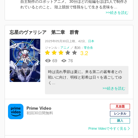
自主制作のロボットアニメ。 30分ほどの短編をほぼ1人で制作さ
れているとのこと。 陸上競技で怪我をして生きる意味を…
>>続きを読む
忘星のヴァリシア 第二章 群青
2025年05月30日上映
42分
日本
ジャンル：
アニメ
／
配給：
零合舎
3.2
69
76
時は流れ季節は夏に。来る第二の簒奪者との
戦いに向け、明桜と彩希は日々を過ごしてゆ
く…
>>続きを読む
見放題
Prime Video
初回30日間無料
レンタル
購入
Prime Videoで今すぐ見る