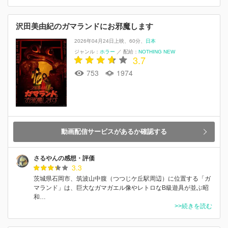
沢田美由紀のガマランドにお邪魔します
2026年04月24日上映
60分
日本
ジャンル：
ホラー
／
配給：
NOTHING NEW
3.7
753
1974
動画配信サービスがあるか確認する
さるやんの感想・評価
3.3
茨城県石岡市、筑波山中腹（つつじケ丘駅周辺）に位置する「ガ
マランド」は、巨大なガマガエル像やレトロなB級遊具が並ぶ昭
和…
>>続きを読む