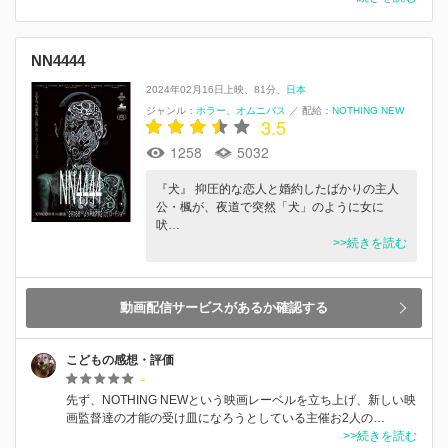
NN4444
2024年02月16日上映
81分
日本
ジャンル：
ホラー
オムニバス
／
配給：
NOTHING NEW
3.5
1258
5032
『犬』 抑圧的な恋人と婚約したばかりの主人
公・楓が、夜道で突然「犬」のように女に
吠…
>>続きを読む
動画配信サービスがあるか確認する
こどもの感想・評価
-
先ず、NOTHING NEWという映画レーベルを立ち上げ、新しい映
画監督達の才能の受け皿になろうとしている主催お2人の…
>>続きを読む