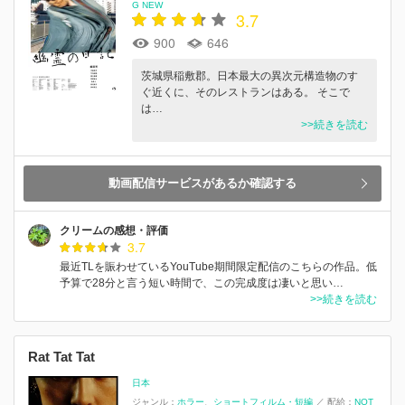
G NEW
3.7
900
646
茨城県稲敷郡。日本最大の異次元構造物のす
ぐ近くに、そのレストランはある。 そこで
は…
>>続きを読む
動画配信サービスがあるか確認する
クリームの感想・評価
3.7
最近TLを賑わせているYouTube期間限定配信のこちらの作品。低
予算で28分と言う短い時間で、この完成度は凄いと思い…
>>続きを読む
Rat Tat Tat
日本
ジャンル：
ホラー
ショートフィルム・短編
／
配給：
NOT