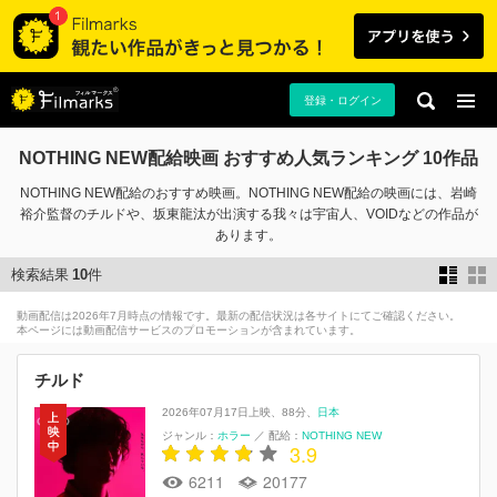
登録・ログイン
NOTHING NEW配給映画 おすすめ人気ランキング 10作品
NOTHING NEW配給のおすすめ映画。NOTHING NEW配給の映画には、岩崎
裕介監督のチルドや、坂東龍汰が出演する我々は宇宙人、VOIDなどの作品が
あります。
検索結果
10
件
動画配信は2026年7月時点の情報です。最新の配信状況は各サイトにてご確認ください。
本ページには動画配信サービスのプロモーションが含まれています。
チルド
2026年07月17日上映
88分
日本
ジャンル：
ホラー
／
配給：
NOTHING NEW
3.9
6211
20177