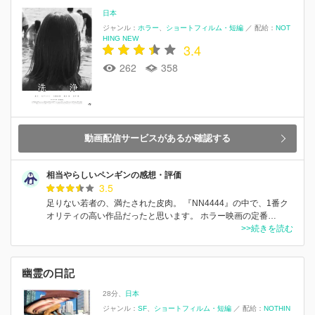
日本
ジャンル：
ホラー
ショートフィルム・短編
／
配給：
NOT
HING NEW
3.4
262
358
動画配信サービスがあるか確認する
相当やらしいペンギンの感想・評価
3.5
足りない若者の、満たされた皮肉。 『NN4444』の中で、1番ク
オリティの高い作品だったと思います。 ホラー映画の定番…
>>続きを読む
幽霊の日記
28分
日本
ジャンル：
SF
ショートフィルム・短編
／
配給：
NOTHIN