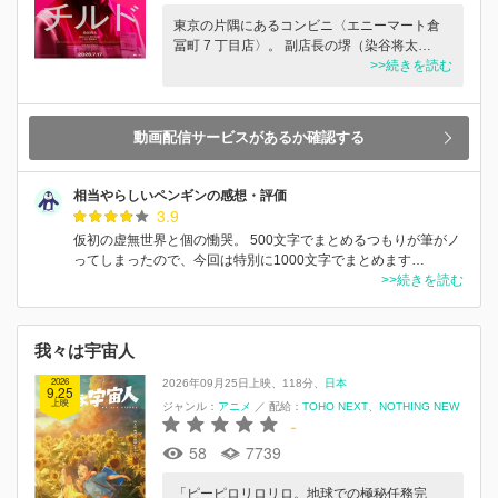
東京の片隅にあるコンビニ〈エニーマート倉
冨町 7 丁目店〉。 副店長の堺（染谷将太…
>>続きを読む
動画配信サービスがあるか確認する
相当やらしいペンギンの感想・評価
3.9
仮初の虚無世界と個の慟哭。 500文字でまとめるつもりが筆がノ
ってしまったので、今回は特別に1000文字でまとめます…
>>続きを読む
我々は宇宙人
2026
2026年09月25日上映
118分
日本
9.25
上映
ジャンル：
アニメ
／
配給：
TOHO NEXT
NOTHING NEW
-
58
7739
「ピーピロリロリロ。地球での極秘任務完