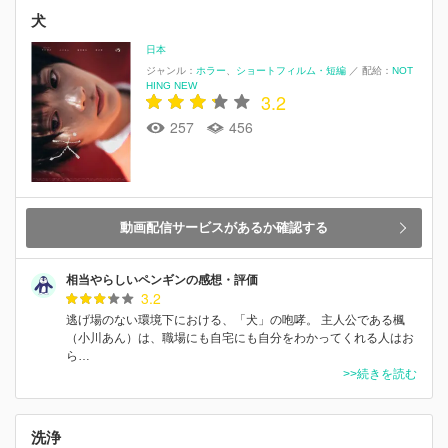
犬
日本
ジャンル：
ホラー
ショートフィルム・短編
／
配給：
NOT
HING NEW
3.2
257
456
動画配信サービスがあるか確認する
相当やらしいペンギンの感想・評価
3.2
逃げ場のない環境下における、「犬」の咆哮。 主人公である楓
（小川あん）は、職場にも自宅にも自分をわかってくれる人はお
ら…
>>続きを読む
洗浄