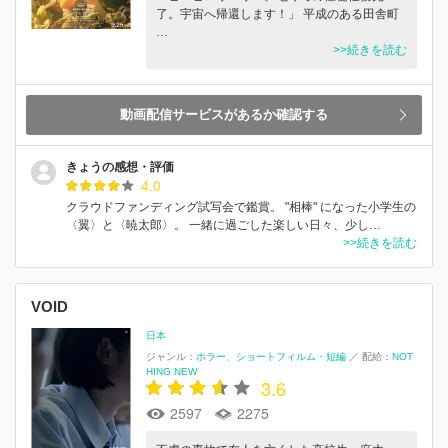
了。宇宙へ帰還します！」 平成のある田舎町
…
>>続きを読む
動画配信サービスがあるか確認する
きょうの感想・評価
4.0
クラウドファンディング試写会で鑑賞。 "相棒" になった小学生の
〈翼〉と〈暁太郎〉。 一緒に過ごした楽しい日々、少し…
>>続きを読む
VOID
日本
ジャンル：
ホラー
ショートフィルム・短編
／
配給：
NOT
HING NEW
3.6
2597
2275