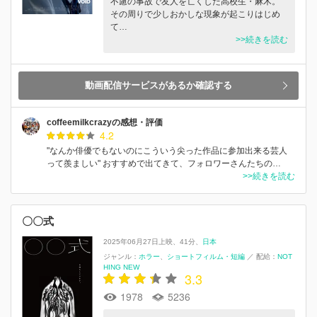
不慮の事故で友人を亡くした高校生・麻木。
その周りで少しおかしな現象が起こりはじめ
て…
>>続きを読む
動画配信サービスがあるか確認する
coffeemilkcrazyの感想・評価
4.2
"なんか俳優でもないのにこういう尖った作品に参加出来る芸人
って羨ましい" おすすめで出てきて、フォロワーさんたちの…
>>続きを読む
〇〇式‬
2025年06月27日上映
41分
日本
ジャンル：
ホラー
ショートフィルム・短編
／
配給：
NOT
HING NEW
3.3
1978
5236