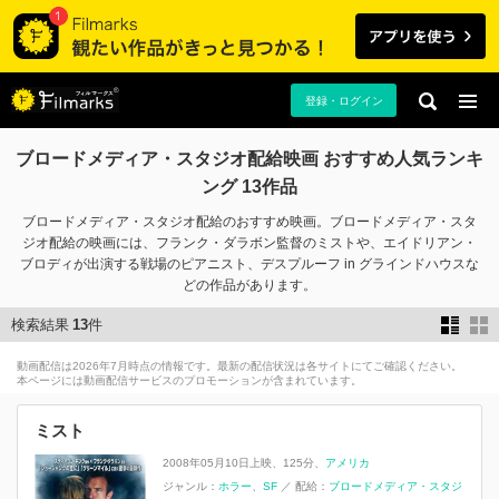
登録・ログイン
ブロードメディア・スタジオ配給映画 おすすめ人気ランキ
ング 13作品
ブロードメディア・スタジオ配給のおすすめ映画。ブロードメディア・スタ
ジオ配給の映画には、フランク・ダラボン監督のミストや、エイドリアン・
ブロディが出演する戦場のピアニスト、デスプルーフ in グラインドハウスな
どの作品があります。
検索結果
13
件
動画配信は2026年7月時点の情報です。最新の配信状況は各サイトにてご確認ください。
本ページには動画配信サービスのプロモーションが含まれています。
ミスト
2008年05月10日上映
125分
アメリカ
ジャンル：
ホラー
SF
／
配給：
ブロードメディア・スタジ