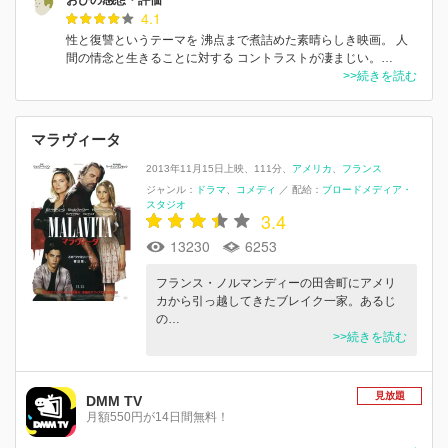
4.1
性と復讐というテーマを 沸点まで煮詰めた素晴らしき映画。 人
間の情念と生きることに対する コントラストが凄まじい。…
>>続きを読む
マラヴィータ
2013年11月15日上映
111分
アメリカ
フランス
ジャンル：
ドラマ
コメディ
／
配給：
ブロードメディア・
スタジオ
3.4
13230
6253
フランス・ノルマンディーの田舎町にアメリ
カから引っ越してきたブレイク一家。あるじ
の…
>>続きを読む
見放題
DMM TV
月額550円が14日間無料！