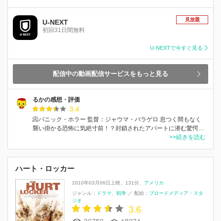
見放題
U-NEXT
初回31日間無料
U-NEXTで今すぐ見る
配信中の動画配信サービスをもっと見る
るかの感想・評価
3.4
📀パニック・ホラー 監督：ジャウマ・バラゲロ 息つく間もなく
襲い掛かる恐怖に気絶寸前！？封鎖されたアパートに潜む驚愕…
>>続きを読む
ハート・ロッカー
2010年03月06日上映
131分
アメリカ
ジャンル：
ドラマ
戦争
／
配給：
ブロードメディア・スタ
ジオ
3.6
36759
18274