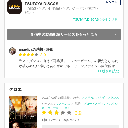
レンタル
TSUTAYA DISCAS
【宅配レンタル】単品レンタルクーポン1枚プレ
ゼント
TSUTAYA DISCASで今すぐ見る
配信中の動画配信サービスをもっと見る
angelicaの感想・評価
3.9
ラストダンスに向けて再鑑賞。「ショーガール」の後だとなんだ
か後ろめたい感じはあるがw でもチャニングテイタム自伝的セ…
>>続きを読む
クロエ
2011年05月28日上映
96分
アメリカ
カナダ
フランス
ジャンル：
サスペンス
／
配給：
ブロードメディア・スタジ
オ
ポニーキャニオン
3.2
12593
5373