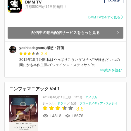
レンタル
DMM TV
月額550円が14日間無料！
DMM TVで今すぐ見る
配信中の動画配信サービスをもっと見る
yoshitadagotoの感想・評価
3.4
2012年10月公開 私はやっぱりこういう“オヤジ”が好きだ いつの
間にかも本作主演の“ジェイソン・スティサム”の…
>>続きを読む
ニンフォマニアック Vol.1
2014年10月11日上映
124分
アメリカ
ジャンル：
ドラマ
／
配給：
ブロードメディア・スタジオ
3.5
14318
18676