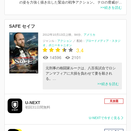
の姿を力強く描き出した緊迫の戦争アクション。 テロの脅威が…
>>続きを読む
SAFE セイフ
2012年10月13日上映
94分
アメリカ
ジャンル：
アクション
／
配給：
ブロードメディア・スタジ
オ
ポニーキャニオン
3.4
14596
2101
元刑事の格闘家ルークは、八百長試合でロシ
アンマフィアに大損を負わせて妻を殺され
る。…
>>続きを読む
見放題
U-NEXT
初回31日間無料
U-NEXTで今すぐ見る