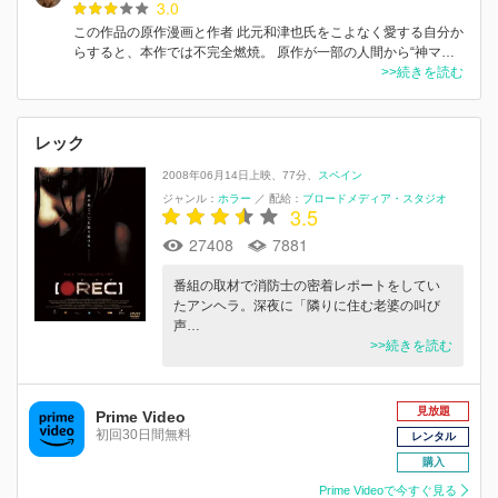
3.0
この作品の原作漫画と作者 此元和津也氏をこよなく愛する自分か
らすると、本作では不完全燃焼。 原作が一部の人間から“神マ…
>>続きを読む
レック
2008年06月14日上映
77分
スペイン
ジャンル：
ホラー
／
配給：
ブロードメディア・スタジオ
3.5
27408
7881
番組の取材で消防士の密着レポートをしてい
たアンヘラ。深夜に「隣りに住む老婆の叫び
声…
>>続きを読む
見放題
Prime Video
初回30日間無料
レンタル
購入
Prime Videoで今すぐ見る