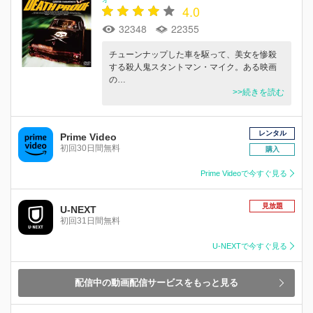
4.0
32348
22355
チューンナップした車を駆って、美女を惨殺
する殺人鬼スタントマン・マイク。ある映画
の…
>>続きを読む
レンタル
Prime Video
初回30日間無料
購入
Prime Videoで今すぐ見る
見放題
U-NEXT
初回31日間無料
U-NEXTで今すぐ見る
配信中の動画配信サービスをもっと見る