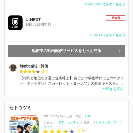
Prime Videoで今すぐ見る
見放題
U-NEXT
初回31日間無料
U-NEXTで今すぐ見る
配信中の動画配信サービスをもっと見る
雄樹の感想・評価
4.0
【権利と地位なき愛は無意味よ】 自分が中学生時代にこのナタリ
ー・ポートマンとスカーレット・ヨハンソンの豪華キャストが…
>>続きを読む
セトウツミ
2016年07月02日上映
75分
日本
ジャンル：
青春
コメディ
／
配給：
ブロードメディア・ス
タジオ
3.7