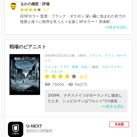
るかの感想・評価
3.7
📀SFホラー 監督：フランク・ダラボン 深い霧に包まれた街での
怪異と徐々に秩序を失う人々を描くSFホラー！ 田舎町…
>>続きを読む
戦場のピアニスト
2003年02月15日上映
148分
フランス
ドイツ
ポーラ
ンド
ジャンル：
ドラマ
戦争
伝記
／
配給：
ブロードメディ
ア・スタジオ
4.0
79450
54270
1939年、ナチスドイツがポーランドに侵攻し
たとき、シュピルマンはワルシャワの放送…
>>続きを読む
見放題
U-NEXT
初回31日間無料