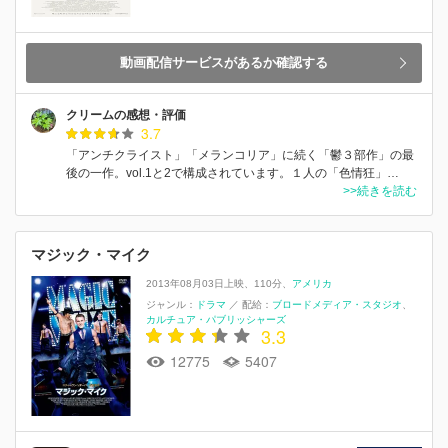
動画配信サービスがあるか確認する
クリームの感想・評価
3.7
「アンチクライスト」「メランコリア」に続く「鬱３部作」の最
後の一作。vol.1と2で構成されています。１人の「色情狂」…
>>続きを読む
マジック・マイク
2013年08月03日上映
110分
アメリカ
ジャンル：
ドラマ
／
配給：
ブロードメディア・スタジオ
カルチュア・パブリッシャーズ
3.3
12775
5407