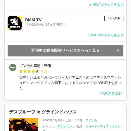
U-NEXTで今すぐ見る
レンタル
DMM TV
月額550円が14日間無料！
DMM TVで今すぐ見る
配信中の動画配信サービスをもっと見る
ゴン吉の感想・評価
4.2
実在したユダヤ系ポーランド人ピアニストのウワディスワフ・シ
ュピルマンのドイツ占領下におけるワルシャワでの逃避行を描い
た…
>>続きを読む
デスプルーフ in グラインドハウス
2007年09月01日上映
113分
アメリカ
ジャンル：
アクション
／
配給：
ブロードメディア・スタジ
オ