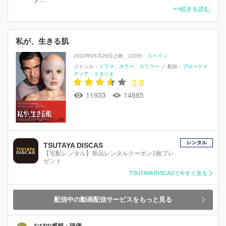
>>続きを読む
私が、生きる肌
2012年05月26日上映
120分
スペイン
ジャンル：
ドラマ
ホラー
スリラー
／
配給：
ブロードメ
ディア・スタジオ
3.6
11933
14885
レンタル
TSUTAYA DISCAS
【宅配レンタル】単品レンタルクーポン1枚プレ
ゼント
TSUTAYA DISCASで今すぐ見る
配信中の動画配信サービスをもっと見る
おぴの感想・評価