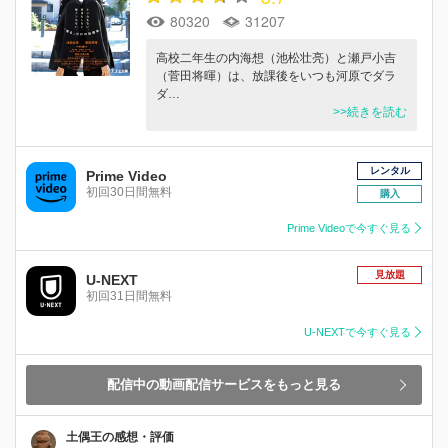
80320
31207
高校二年生の内海想（池松壮亮）と瀬戸小吉
（菅田将暉）は、放課後をいつも河原でダラ
ダ…
>>続きを読む
レンタル
Prime Video
初回30日間無料
購入
Prime Videoで今すぐ見る
見放題
U-NEXT
初回31日間無料
U-NEXTで今すぐ見る
配信中の動画配信サービスをもっと見る
土偶王の感想・評価