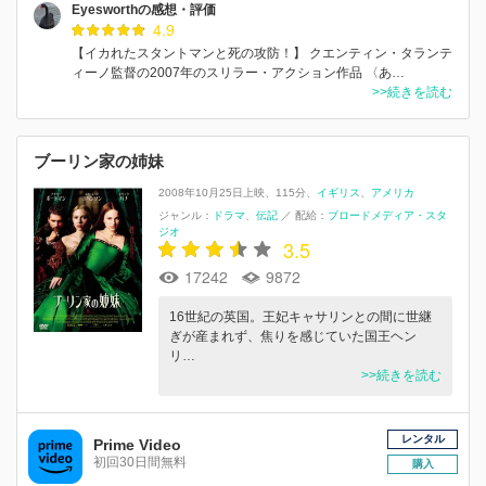
Eyesworthの感想・評価
4.9
【イカれたスタントマンと死の攻防！】 クエンティン・タランテ
ィーノ監督の2007年のスリラー・アクション作品 〈あ…
>>続きを読む
ブーリン家の姉妹
2008年10月25日上映
115分
イギリス
アメリカ
ジャンル：
ドラマ
伝記
／
配給：
ブロードメディア・スタ
ジオ
3.5
17242
9872
16世紀の英国。王妃キャサリンとの間に世継
ぎが産まれず、焦りを感じていた国王ヘン
リ…
>>続きを読む
レンタル
Prime Video
初回30日間無料
購入