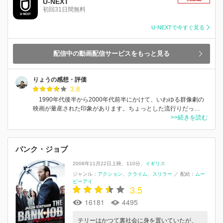
U-NEXT
初回31日間無料
U-NEXTで今すぐ見る
配信中の動画配信サービスをもっと見る
りょうの感想・評価
3.8
1990年代後半から2000年代前半にかけて、いわゆる群像劇の
映画が量産された印象があります。ちょっとした流行りだっ…
>>続きを読む
バンク・ジョブ
2008年11月22日上映
110分
イギリス
ジャンル：
アクション
クライム
スリラー
／
配給：
ムー
ビーアイ
3.5
16181
4495
テリーはかつて裏社会に身を置いていたが、