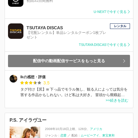
初回31日間無料
U-NEXTで今すぐ見る
レンタル
TSUTAYA DISCAS
【宅配レンタル】単品レンタルクーポン1枚プレ
ゼント
TSUTAYA DISCASで今すぐ見る
配信中の動画配信サービスをもっと見る
Ikの感想・評価
3.5
タグ付け【尻】w 下っ品でモラル無し、観る人によっては気分を
害する作品かもしれない。けど私は大好き。 冒頭から癇癪起…
>>続きを読む
P.S. アイラヴユー
2008年10月18日上映
126分
アメリカ
ジャンル：
恋愛
／
配給：
ムービーアイ
東宝東和