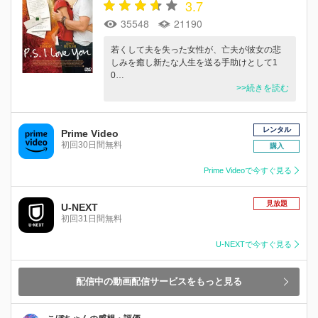
3.7
35548
21190
若くして夫を失った女性が、亡夫が彼女の悲
しみを癒し新たな人生を送る手助けとして1
0…
>>続きを読む
レンタル
Prime Video
初回30日間無料
購入
Prime Videoで今すぐ見る
見放題
U-NEXT
初回31日間無料
U-NEXTで今すぐ見る
配信中の動画配信サービスをもっと見る