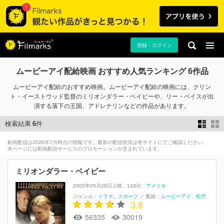
登録・ログイン
ムービーアイ配給映画 おすすめ人気ランキング 6作品
ムービーアイ配給のおすすめ映画。ムービーアイ配給の映画には、クリン
ト・イーストウッド監督のミリオンダラー・ベイビーや、リー・ペイスが出
演する落下の王国、アドレナリンなどの作品があります。
検索結果
6
件
動画配信は2026年7月時点の情報です。最新の配信状況は各サイトにてご確認ください。
本ページには動画配信サービスのプロモーションが含まれています。
ミリオンダラー・ベイビー
2005年05月28日上映
133分
アメリカ
ジャンル：
ドラマ
スポーツ
／
配給：
ムービーアイ
松竹
3.8
56335
30019