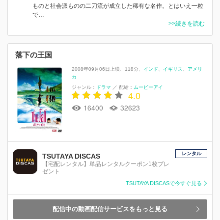
ものと社会派ものの二刀流が成立した稀有な名作。とはいえ一粒
で…
>>続きを読む
落下の王国
2008年09月06日上映
118分
インド
イギリス
アメリ
カ
ジャンル：
ドラマ
／
配給：
ムービーアイ
4.0
16400
32623
レンタル
TSUTAYA DISCAS
【宅配レンタル】単品レンタルクーポン1枚プレ
ゼント
TSUTAYA DISCASで今すぐ見る
配信中の動画配信サービスをもっと見る