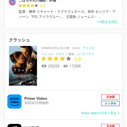
こぼちゃんの感想・評価
4.0
監督・脚本 リチャード・ラグラヴェネーズ、原作 セシリア・ア
ハーン『P.S. アイラヴユー』。主題歌 ジェームス・…
>>続きを読む
クラッシュ
2006年02月11日上映
112分
アメリカ
ジャンル：
ドラマ
／
配給：
ムービーアイ
3.8
25233
17298
見放題
Prime Video
初回30日間無料
レンタル
Prime Videoで今すぐ見る
見放題