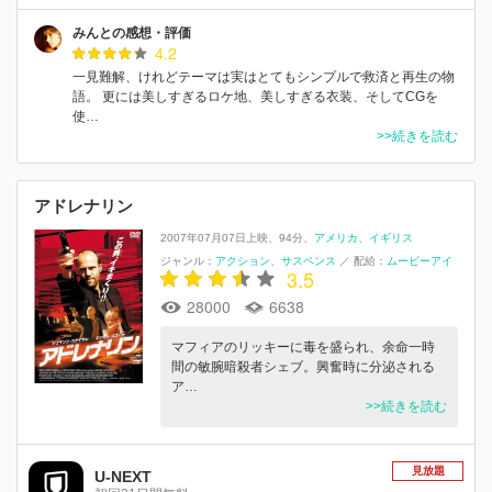
みんとの感想・評価
4.2
一見難解、けれどテーマは実はとてもシンプルで救済と再生の物
語。 更には美しすぎるロケ地、美しすぎる衣装、そしてCGを
使…
>>続きを読む
アドレナリン
2007年07月07日上映
94分
アメリカ
イギリス
ジャンル：
アクション
サスペンス
／
配給：
ムービーアイ
3.5
28000
6638
マフィアのリッキーに毒を盛られ、余命一時
間の敏腕暗殺者シェブ。興奮時に分泌される
ア…
>>続きを読む
見放題
U-NEXT