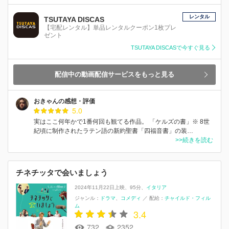
レンタル
TSUTAYA DISCAS
【宅配レンタル】単品レンタルクーポン1枚プレ
ゼント
TSUTAYA DISCASで今すぐ見る
配信中の動画配信サービスをもっと見る
おきゃんの感想・評価
5.0
実はここ何年かで1番何回も観てる作品。 「ケルズの書」※ 8世
紀頃に制作されたラテン語の新約聖書「四福音書」の装…
>>続きを読む
チネチッタで会いましょう
2024年11月22日上映
95分
イタリア
ジャンル：
ドラマ
コメディ
／
配給：
チャイルド・フィル
ム
3.4
732
2352