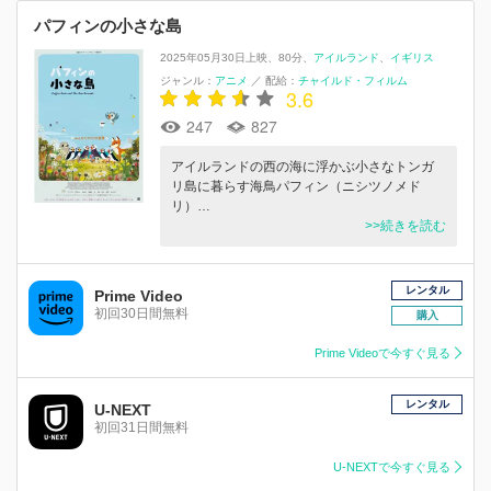
パフィンの小さな島
2025年05月30日上映
80分
アイルランド
イギリス
ジャンル：
アニメ
／
配給：
チャイルド・フィルム
3.6
247
827
アイルランドの西の海に浮かぶ小さなトンガ
リ島に暮らす海鳥パフィン（ニシツノメド
リ）…
>>続きを読む
レンタル
Prime Video
初回30日間無料
購入
Prime Videoで今すぐ見る
レンタル
U-NEXT
初回31日間無料
U-NEXTで今すぐ見る