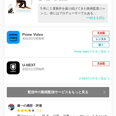
5 年に 1 度新作を撮り続けてきた映画監督ジャ
ンニ。傍にはプロデューサーでもある…
>>続きを読む
見放題
Prime Video
初回30日間無料
レンタル
購入
Prime Videoで今すぐ見る
見放題
U-NEXT
初回31日間無料
U-NEXTで今すぐ見る
配信中の動画配信サービスをもっと見る
健一の感想・評価
3.5
男はつらいよ。 😅 夫、 父親、 仕事・・・ ぜんぶ、うまくいか