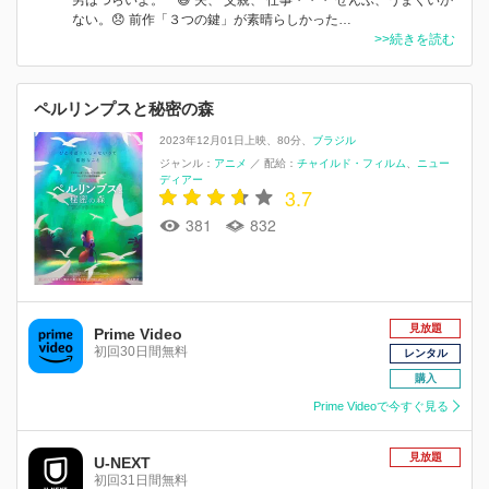
ない。😞 前作「３つの鍵」が素晴らしかった…
>>続きを読む
ペルリンプスと秘密の森
2023年12月01日上映
80分
ブラジル
ジャンル：
アニメ
／
配給：
チャイルド・フィルム
ニュー
ディアー
3.7
381
832
見放題
Prime Video
初回30日間無料
レンタル
購入
Prime Videoで今すぐ見る
見放題
U-NEXT
初回31日間無料