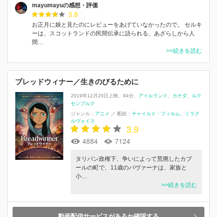
mayumayuの感想・評価
3.8
お正月に娘と見たのにレビューをあげていなかったので。 セルキ
ーは、スコットランドの民間伝承に語られる、あざらしから人
間…
>>続きを読む
ブレッドウィナー／生きのびるために
2019年12月20日上映
94分
アイルランド
カナダ
ルク
センブルク
ジャンル：
アニメ
／
配給：
チャイルド・フィルム
ミラク
ルヴォイス
3.9
4884
7124
タリバン政権下、争いによって荒廃したカブ
ールの町で、11歳のパヴァーナは、家族と
小…
>>続きを読む
動画配信サービスがあるか確認する