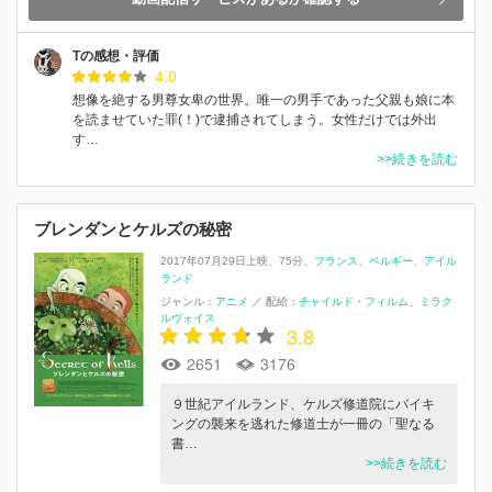
Tの感想・評価
4.0
想像を絶する男尊女卑の世界。唯一の男手であった父親も娘に本
を読ませていた罪(！)で逮捕されてしまう。女性だけでは外出
す…
>>続きを読む
ブレンダンとケルズの秘密
2017年07月29日上映
75分
フランス
ベルギー
アイル
ランド
ジャンル：
アニメ
／
配給：
チャイルド・フィルム
ミラク
ルヴォイス
3.8
2651
3176
９世紀アイルランド、ケルズ修道院にバイキ
ングの襲来を逃れた修道士が一冊の「聖なる
書…
>>続きを読む