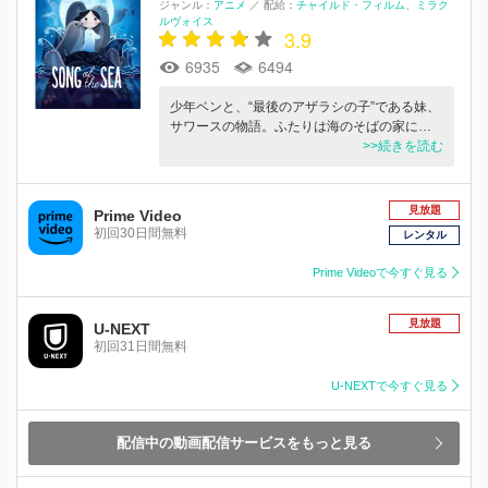
ジャンル：
アニメ
／
配給：
チャイルド・フィルム
ミラク
ルヴォイス
3.9
6935
6494
少年ベンと、“最後のアザラシの子”である妹、
サワースの物語。ふたりは海のそばの家に…
>>続きを読む
見放題
Prime Video
初回30日間無料
レンタル
Prime Videoで今すぐ見る
見放題
U-NEXT
初回31日間無料
U-NEXTで今すぐ見る
配信中の動画配信サービスをもっと見る