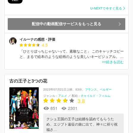
U-NEXTで今すぐ見る
配信中の動画配信サービスをもっと見る
イルーナの感想・評価
4.5
「ひとりぼっちじゃないって、素敵なこと」 このキャッチコピー
と、まるで絵本のような絵画のような美しいキービジュアル。 …
>>続きを読む
古の王子と3つの花
2023年07月21日上映
83分
フランス
ベルギー
ジャンル：
アニメ
／
配給：
チャイルド・フィルム
3.8
851
2301
クシュ王国の王子は結婚を認めてもらうた
め、エジプト遠征の旅に出て、神々に祈り祝
福さ…