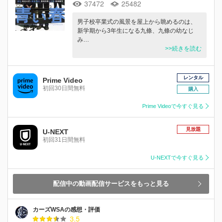
37472
25482
男子校卒業式の風景を屋上から眺めるのは、
新学期から3年生になる九條、九條の幼なじ
み…
>>続きを読む
レンタル
Prime Video
初回30日間無料
購入
Prime Videoで今すぐ見る
見放題
U-NEXT
初回31日間無料
U-NEXTで今すぐ見る
配信中の動画配信サービスをもっと見る
カーズWSAの感想・評価
3.5