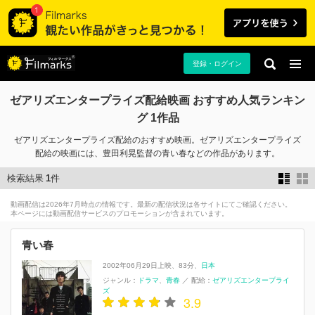
登録・ログイン
ゼアリズエンタープライズ配給映画 おすすめ人気ランキン
グ 1作品
ゼアリズエンタープライズ配給のおすすめ映画。ゼアリズエンタープライズ
配給の映画には、豊田利晃監督の青い春などの作品があります。
検索結果
1
件
動画配信は2026年7月時点の情報です。最新の配信状況は各サイトにてご確認ください。
本ページには動画配信サービスのプロモーションが含まれています。
青い春
2002年06月29日上映
83分
日本
ジャンル：
ドラマ
青春
／
配給：
ゼアリズエンタープライ
ズ
3.9