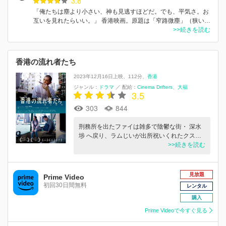
3.8
「俺たちは塵より小さい、神も見逃すほどだ。でも、平気さ。お
互いを見れたらいい。」 香港映画。原題は「窄路微塵」（狭い…
>>続きを読む
香港の流れ者たち
2023年12月16日上映
112分
香港
ジャンル：
ドラマ
／
配給：
Cinema Drifters
大福
3.5
303
844
刑務所を出たファイは雑多で陰鬱な街・ 深水
埗 へ戻り、ラムじいが出所祝いくれたクス…
>>続きを読む
見放題
Prime Video
初回30日間無料
レンタル
購入
Prime Videoで今すぐ見る