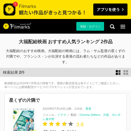
登録・ログイン
大福配給映画 おすすめ人気ランキング 2作品
大福配給のおすすめ映画。大福配給の映画には、ラム・サム監督の星くずの
片隅でや、フランシス・ンが出演する香港の流れ者たちなどの作品がありま
す。
検索結果
2
件
動画配信は2026年7月時点の情報です。最新の配信状況は各サイトにてご確認ください。
本ページには動画配信サービスのプロモーションが含まれています。
星くずの片隅で
2023年07月14日上映
115分
香港
ジャンル：
ドラマ
／
配給：
Cinema Drifters
大福
ポレポ
レ東中野
3.8