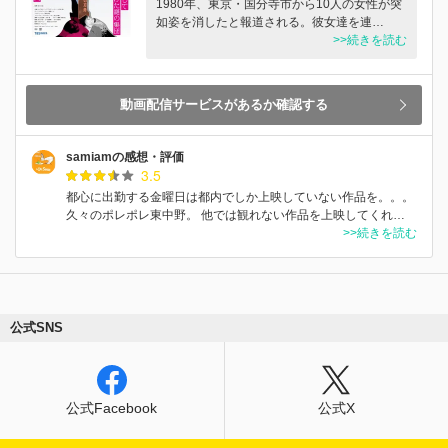
1980年、東京・国分寺市から10人の女性が突
如姿を消したと報道される。彼女達を連…
>>続きを読む
動画配信サービスがあるか確認する
samiamの感想・評価
3.5
都心に出勤する金曜日は都内でしか上映していない作品を。。。
久々のポレポレ東中野。 他では観れない作品を上映してくれ…
>>続きを読む
公式SNS
公式Facebook
公式X