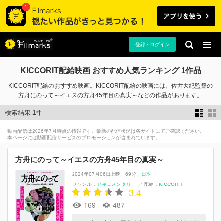
登録・ログイン
KICCORIT配給映画 おすすめ人気ランキング 1作品
KICCORIT配給のおすすめ映画。KICCORIT配給の映画には、佐井大紀監督の
方舟にのって～イエスの方舟45年目の真実～などの作品があります。
検索結果
1
件
動画配信は2026年7月時点の情報です。最新の配信状況は各サイトにてご確認ください。
本ページには動画配信サービスのプロモーションが含まれています。
方舟にのって～イエスの方舟45年目の真実～
2024年07月06日上映
69分
日本
ジャンル：
ドキュメンタリー
／
配給：
KICCORIT
3.4
169
487