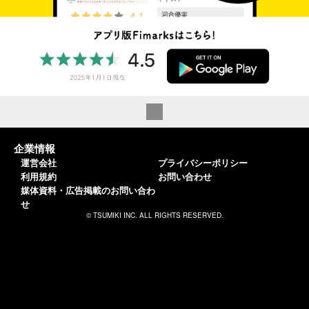
企業情報
運営会社
プライバシーポリシー
利用規約
お問い合わせ
媒体資料・広告掲載のお問い合わ
せ
© TSUMIKI INC. ALL RIGHTS RESERVED.