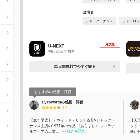
出演者
ジャック・ナンス
シャーロッ
見放題
U-NEXT
初回31日間無料
31日間無料で今すぐ観る
おすすめの感想・評価
Eyesworthの感想・評価
4.5
【蠢く嬰児】 デヴィッド・リンチ監督×ジャック・
【天
ナンス主演の1977年の作品 〈あらすじ〉 フィラデ
ッド
>>続きを読む
ルフィアの工業…
味が