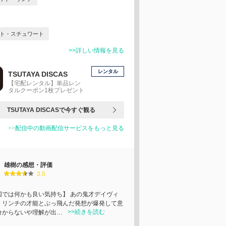
ト・スチュワート
>>詳しい情報を見る
レンタル
TSUTAYA DISCAS
【宅配レンタル】単品レン
タルクーポン1枚プレゼント
TSUTAYA DISCASで今すぐ観る
>>配信中の動画配信サービスをもっと見る
雄樹の感想・評価
3.5
国では何かも良い気持ち】 あの鬼才デイヴィ
・リンチの才能とぶっ飛んだ発想が爆発して意
>>続きを読む
分からないや理解が出…