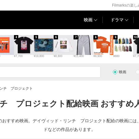
Filmarksの楽
映画
ドラマ
4
5
6
7
8
9
10
0
¥7,700
¥19,800
¥8,800
¥15,400
¥9,900
¥880
¥7,7
映画
ンチ プロジェクト
チ プロジェクト配給映画 おすすめ人
のおすすめ映画。デイヴィッド・リンチ プロジェクト配給の映画には
ドなどの作品があります。