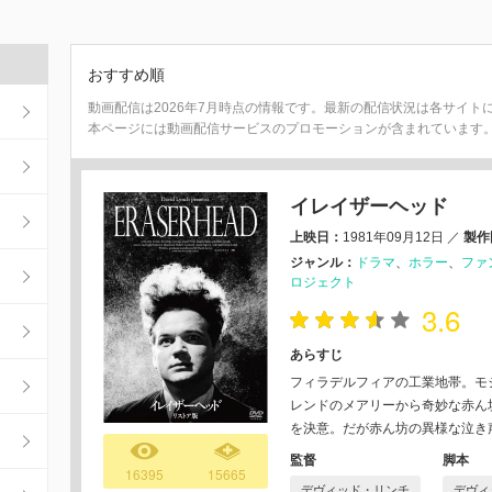
おすすめ順
動画配信は2026年7月時点の情報です。最新の配信状況は各サイト
本ページには動画配信サービスのプロモーションが含まれています
イレイザーヘッド
上映日：
1981年09月12日
／
製作
ジャンル：
ドラマ
ホラー
ファ
ロジェクト
3.6
あらすじ
フィラデルフィアの工業地帯。モ
レンドのメアリーから奇妙な赤ん
を決意。だが赤ん坊の異様な泣き
監督
脚本
16395
15665
デヴィッド・リンチ
デヴィ