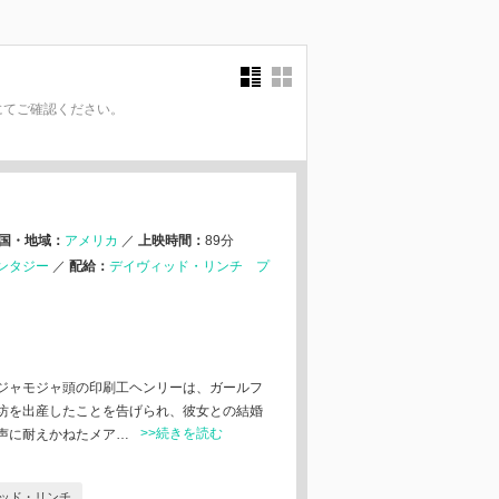
にてご確認ください。
。
国・地域：
アメリカ
／
上映時間：
89分
ンタジー
／
配給：
デイヴィッド・リンチ プ
ジャモジャ頭の印刷工ヘンリーは、ガールフ
坊を出産したことを告げられ、彼女との結婚
>>続きを読む
声に耐えかねたメア…
ッド・リンチ