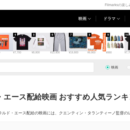
Filmarksの楽
映画
ドラマ
4
5
6
7
8
9
10
0
¥7,700
¥8,800
¥15,400
¥19,800
¥9,900
¥880
¥7,7
映画
・エース配給映画 おすすめ人気ランキン
ラルド・エース配給の映画には、クエンティン・タランティーノ監督の