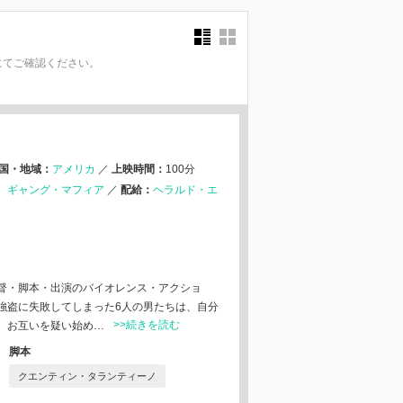
にてご確認ください。
。
国・地域：
アメリカ
／
上映時間：
100分
ギャング・マフィア
／
配給：
ヘラルド・エ
督・脚本・出演のバイオレンス・アクショ
強盗に失敗してしまった6人の男たちは、自分
>>続きを読む
、お互いを疑い始め…
脚本
クエンティン・タランティーノ