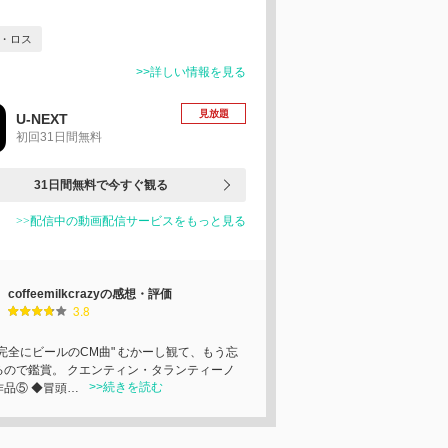
・ロス
>>詳しい情報を見る
見放題
U-NEXT
初回31日間無料
31日間無料で今すぐ観る
>>配信中の動画配信サービスをもっと見る
coffeemilkcrazyの感想・評価
3.8
う完全にビールのCM曲" むかーし観て、もう忘
るので鑑賞。 クエンティン・タランティーノ
>>続きを読む
作品⑤ ◆冒頭…