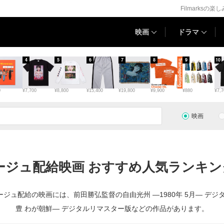
Filmarksの楽
映画
ドラマ
4
5
6
7
8
9
10
0
¥7,700
¥8,800
¥15,400
¥19,800
¥9,900
¥880
¥7,7
映画
ージュ配給映画 おすすめ人気ランキング
ジュ配給の映画には、前田勝弘監督の自由光州 —1980年 5月— デジ
豊 わが朝鮮— デジタルリマスター版などの作品があります。