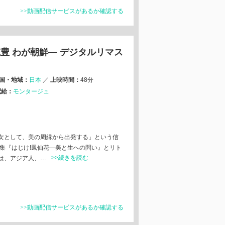
>>動画配信サービスがあるか確認する
豊 わが朝鮮— デジタルリマス
国・地域：
日本
／
上映時間：
48分
配給：
モンタージュ
女として、美の周縁から出発する」という信
画集『はじけ!鳳仙花―美と生への問い』とリト
>>続きを読む
は、アジア人、…
>>動画配信サービスがあるか確認する