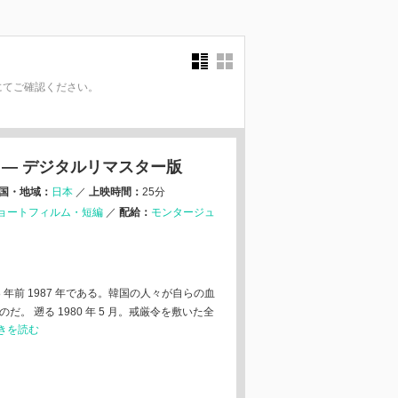
にてご確認ください。
。
5月— デジタルリマスター版
国・地域：
日本
／
上映時間：
25分
ョートフィルム・短編
／
配給：
モンタージュ
 年前 1987 年である。韓国の人々が自らの血
。 遡る 1980 年 5 月。戒厳令を敷いた全
続きを読む