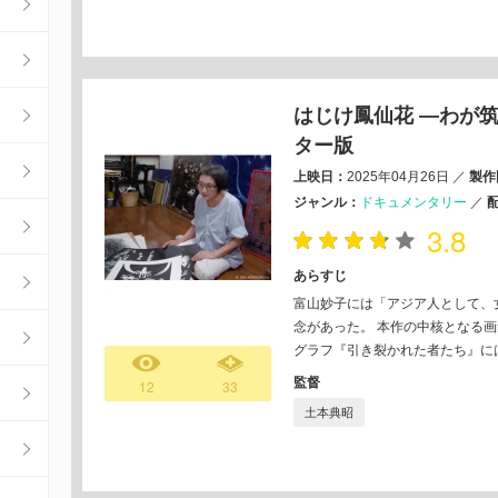
はじけ鳳仙花 —わが筑
ター版
上映日：
2025年04月26日
／
製作
ジャンル：
ドキュメンタリー
／
3.8
あらすじ
富山妙子には「アジア人として、
念があった。 本作の中核となる
グラフ『引き裂かれた者たち』に
監督
12
33
土本典昭