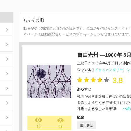
おすすめ順
動画配信は2026年7月時点の情報です。最新の配信状況は各サイト
本ページには動画配信サービスのプロモーションが含まれています
自由光州 —1980年 
上映日：
2025年04月26日
／
製作
ジャンル：
ドキュメンタリー
シ
3.8
あらすじ
韓国が民主化を成し遂げたのは 38
を流しようやく民 主化を手にしたのだ
>>
斗煥による激しい民衆弾…
監督
前田勝弘
15
43