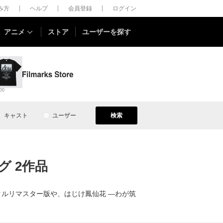
しみ方
ヘルプ
会員登録
ログイン
アニメ
ストア
ユーザーを探す
00
キャスト
ユーザー
検索
 2作品
タルリマスター版や、はじけ鳳仙花 —わが筑