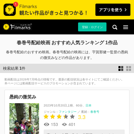
登録・ログイン
春巻号配給映画 おすすめ人気ランキング 1作品
春巻号配給のおすすめ映画。春巻号配給の映画には、宇賀那健一監督の愚鈍
の微笑みなどの作品があります。
検索結果
1
件
動画配信は2026年7月時点の情報です。最新の配信状況は各サイトにてご確認ください。
本ページには動画配信サービスのプロモーションが含まれています。
愚鈍の微笑み
2023年10月20日上映
60分
日本
ジャンル：
ファンタジー
／
配給：
春巻号
3.3
153
401