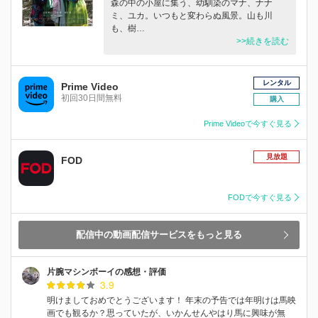
森の中の小屋に集う、幼馴染のマナ、ナナ
ミ、ユカ。いつもと変わらぬ風景。山も川
も、樹…
>>続きを読む
レンタル
Prime Video
初回30日間無料
購入
Prime Videoで今すぐ見る
見放題
FOD
FODで今すぐ見る
配信中の動画配信サービスをもっと見る
片腕マシンボーイの感想・評価
3.9
明けましておめでとうございます！ 年末の予告では年明けは馬映
画でも観るか？思っていたが、いかんせんやはり馬に興味が無