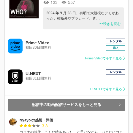
123
557
2024 年 9 月 28 日、有明で大規模なデモがあ
った。横断幕やプラカード、皆…
>>続きを読む
レンタル
Prime Video
初回30日間無料
購入
Prime Videoで今すぐ見る
レンタル
U-NEXT
初回31日間無料
U-NEXTで今すぐ見る
配信中の動画配信サービスをもっと見る
Nyayoiの感想・評価
3.3
コロナの時代、こんな時もあった、と思いながら、いまだにコロ