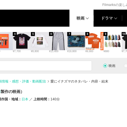
Filmarksの楽
映画
ドラマ
4
5
6
7
8
9
10
0
¥7,700
¥8,800
¥15,400
¥19,800
¥9,900
¥880
¥7,7
映画
画情報・感想・評価・動画配信
愛にイナズマのネタバレ・内容・結末
年
製作の映画）
製作国・地域：
日本
上映時間：
140分