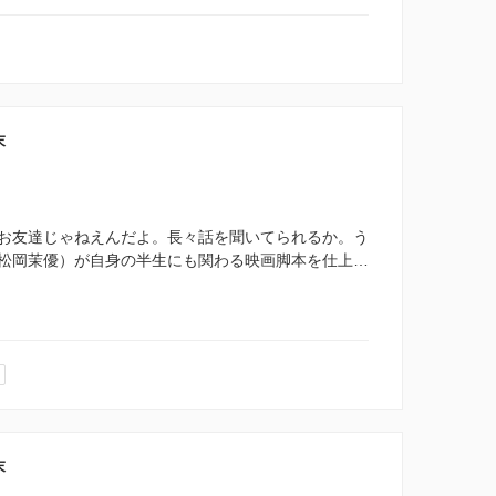
末
お友達じゃねえんだよ。長々話を聞いてられるか。う
松岡茉優）が自身の半生にも関わる映画脚本を仕上…
末