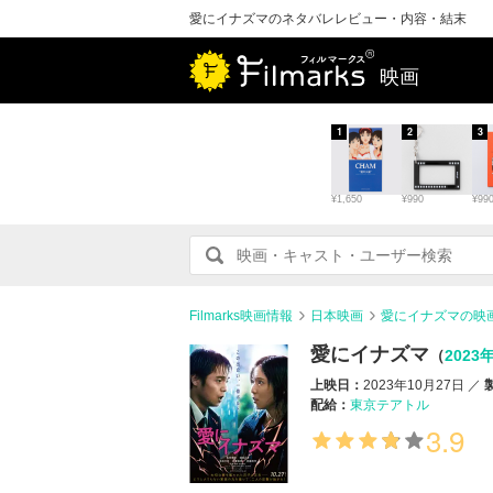
愛にイナズマのネタバレレビュー・内容・結末
映画
1
2
3
¥1,650
¥990
¥99
Filmarks映画情報
日本映画
愛にイナズマの映
愛にイナズマ
（
2023
上映日：
2023年10月27日
配給：
東京テアトル
3.9