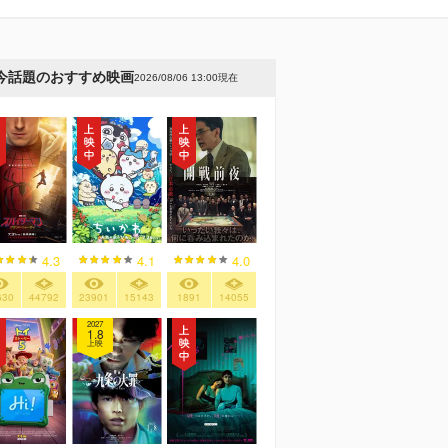
今話題のおすすめ映画
2026/08/06 13:00現在
4.3
4.1
4.0
630
44792
23901
15143
1891
14055
2027
1.8
上映