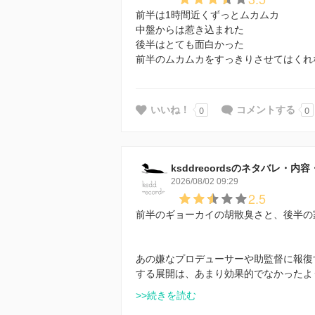
前半は1時間近くずっとムカムカ
中盤からは惹き込まれた
後半はとても面白かった
前半のムカムカをすっきりさせてはくれ
0
0
いいね！
コメントする
ksddrecordsのネタバレ・内
2026/08/02 09:29
2.5
前半のギョーカイの胡散臭さと、後半の
あの嫌なプロデューサーや助監督に報復
する展開は、あまり効果的でなかったよ
>>続きを読む