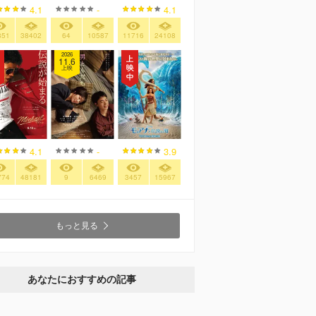
4.1
-
4.1
851
38402
64
10587
11716
24108
2026
11.6
上映
4.1
-
3.9
774
48181
9
6469
3457
15967
もっと見る
あなたにおすすめの記事