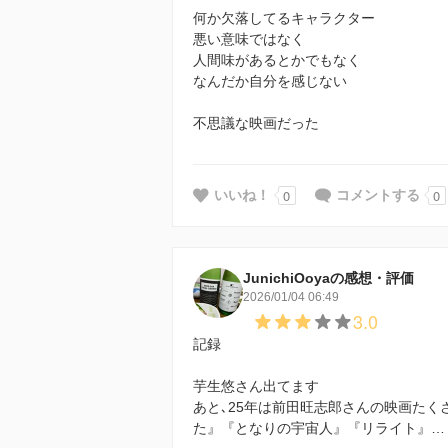
何か欠落してるキャラクター
悪い意味ではなく
人間味があるとかでもなく
なんだか自分を感じない
不思議な映画だった
0
0
いいね！
コメントする
JunichiOoyaの感想・評価
2026/01/04 06:49
3.0
記録
芋生悠さん出てます
あと､25年は前田旺志郎さんの映画た
た』『となりの宇宙人』『リライト』…