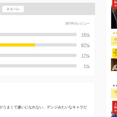
ネタバレ
387件のレビュー
15%
34
67%
20
10
17%
上
1%
がうまくて嫌いになれない、デンジみたいなキャラだ