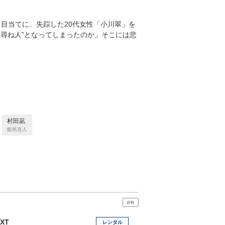
を目当てに、失踪した20代女性「小川翠」を
尋ね人”となってしまったのか」そこには悲
村田凪
飯島直人
PR
EXT
レンタル