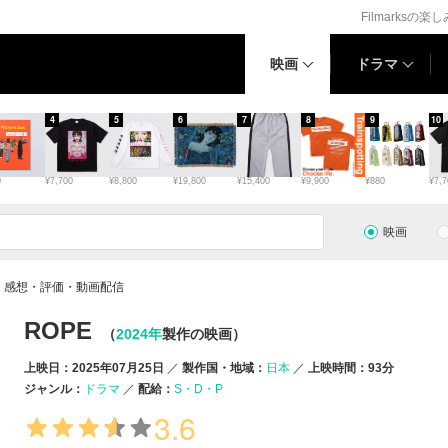
Filmarksの楽
映画
ドラマ
4
5
6
7
8
9
10
0
¥7,700
¥8,800
¥19,800
¥15,400
¥9,900
¥880
¥7,7
映画
・感想・評価・動画配信
ROPE
（
2024年
製作の映画）
上映日：2025年07月25日
製作国・地域：
日本
上映時間：93分
ジャンル：
ドラマ
配給：
S・D・P
3.6