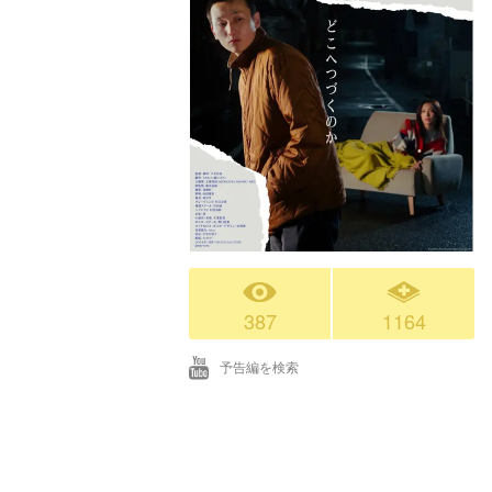
387
1164
予告編を検索