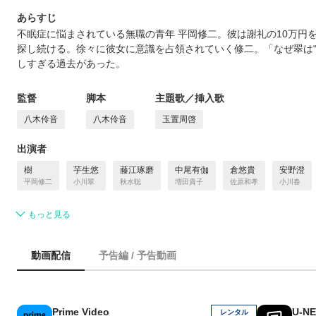
あらすじ
不眠症に悩まされている無職の青年 平岡修二。彼は謝礼の10万円
探し続ける。徐々に彼女に意識を占領されていく修二。「なぜ翠は“
しすぎる過去があった。
監督
脚本
主題歌／挿入歌
⼋⽊伶⾳
⼋⽊伶⾳
玉置周啓
出演者
樹
芋生悠
藤江琢磨
中尾有伽
倉悠貴
安野澄
平岡修二
小川翠
秋水聡
増田貴子
佐原和孝
小川春
もっと見る
動画配信
予告編 / 予告動画
Prime Video
U-N
レンタル