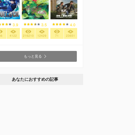
3.9
3.5
4.0
86
4122
216210
12429
71
23651
もっと見る
あなたにおすすめの記事