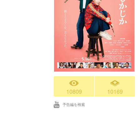
10809
10169
予告編を検索