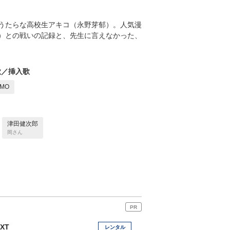
うたらな高校生アキコ（永野芽郁）。人気漫
）との戦いの記録と、先生に言えなかった、
歌／挿入歌
AMO
津田健次郎
岡さん
PR
EXT
レンタル