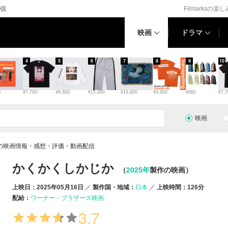
信
Filmarksの楽
映画
ドラマ
4
5
6
7
8
9
10
0
¥7,700
¥8,800
¥15,400
¥19,800
¥9,900
¥880
¥7,7
映画
の映画情報・感想・評価・動画配信
かくかくしかじか
（
2025年
製作の映画）
上映日：2025年05月16日
製作国・地域：
日本
上映時間：126分
配給：
ワーナー・ブラザース映画
3.7