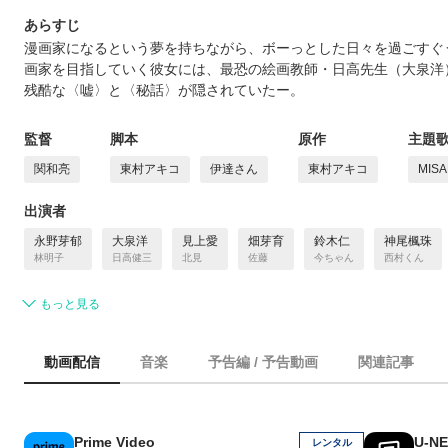
あらすじ
漫画家になるという夢を持ちながら、ボーっとした日々を過ごすぐ
画家を目指していく彼女には、最恐の絵画教師・日高先生（大泉洋
残酷な〈嘘〉と〈秘話〉が隠されていたー。
監督
脚本
原作
主題
関和亮
東村アキコ
伊達さん
東村アキコ
MIS
出演者
永野芽郁
大泉洋
見上愛
畑芽育
鈴木仁
神尾楓珠
林明子
日高健三
北見
佐藤
今ちゃん
西村くん
もっと見る
動画配信
音楽
予告編 / 予告動画
関連記事
Prime Video
U-N
レンタル