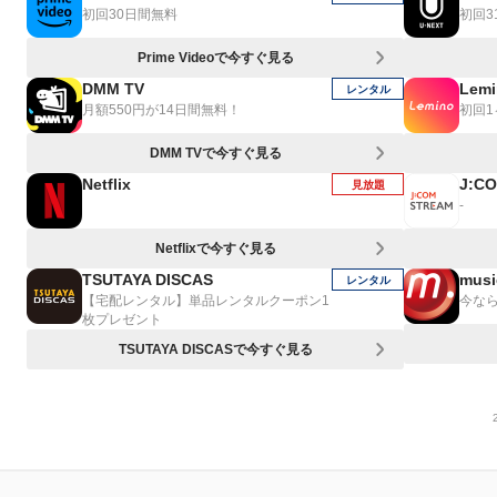
初回30日間無料
初回3
Prime Videoで今すぐ見る
DMM TV
Lemi
レンタル
月額550円が14日間無料！
初回
DMM TVで今すぐ見る
Netflix
J:C
見放題
-
Netflixで今すぐ見る
TSUTAYA DISCAS
musi
レンタル
【宅配レンタル】単品レンタルクーポン1
今なら
枚プレゼント
TSUTAYA DISCASで今すぐ見る