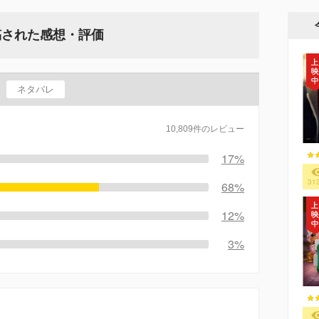
稿された感想・評価
ネタバレ
10,809件のレビュー
17%
31
68%
12%
3%