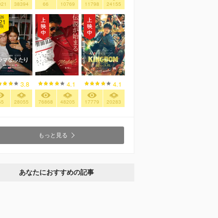
021
38394
66
10769
11798
24155
26
21
映
3.8
4.1
4.1
55
28055
76868
48205
17779
20283
もっと見る
あなたにおすすめの記事