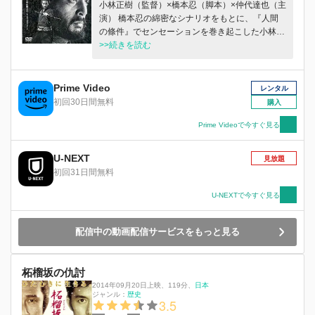
小林正樹（監督）×橋本忍（脚本）×仲代達也（主
演） 橋本忍の綿密なシナリオをもとに、『人間
の條件』でセンセーションを巻き起こした小林正
樹監督が、「静と動」、ダイナミックな殺陣シー
>>続きを読む
ンを演出し、『HARAKIRI』のタイトルで上映さ
れた1963年のカンヌ映画祭で激賞された衝撃
作。63年度カンヌ国際映画祭審査員特別賞受賞
Prime Video
レンタル
作。 寛永7年。井伊家の屋敷に津雲半四郎と名乗
初回30日間無料
購入
る浪人が訪れ、庭先を借りての切腹を申し出た。
これは、生活に困った武士の当世流のたかりなの
Prime Videoで今すぐ見る
である。井伊家の家老は、しばらく前にも同じよ
うな申し出をした若い武士のことを思い出した。
U-NEXT
見放題
庭の真中で切腹に臨む半四郎。介錯人に不服を漏
初回31日間無料
らすその口から、意外な事実が吐き出される。そ
して半四郎の娘婿の悲劇など、次々と人間性を抑
U-NEXTで今すぐ見る
圧する武士道社会の虚飾と残酷さが暴かれていっ
た・・・・・・。
配信中の動画配信サービスをもっと見る
柘榴坂の仇討
2014年09月20日上映
、
119分
、
日本
ジャンル：
歴史
3.5