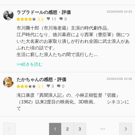
ラブラドールの感想・評価
2026/03/09 10:33
11
0
3.9
市川團十郎（市川海老蔵）主演の時代劇作品。
江戸時代になり、徳川幕府により西軍（豊臣軍）側につ
いた大名家のお家取り潰しが行われ全国に武士浪人があ
ふれた頃の話です。
生活に窮した浪人たちの間で流行した…
>>続きを読む
たかちゃんの感想・評価
2026/01/06 10:39
3
0
3.1
滝口康彦『異聞浪人記』の、小林正樹監督『切腹』
（1962）以来2度目の映画化。3D映画。 シネコンに
て
1
2
3