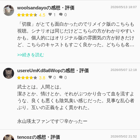
woolsandayoの感想・評価
2026/05/13 18:07
1
0
4.5
「切腹」がとても面白かったのでリメイク版のこちらも
視聴。シナリオは同じだけどこちらの方がわかりやすい
かも。個人的にはオリジナル版の雰囲気の方が好きだけ
ど、こちらのキャストもすごく良かった。どちらも名…
>>続きを読む
usereUmKd8a6Wopの感想・評価
2026/05/07 12:18
0
0
3.8
武士とは。人間とは。
潔さとか、情けとか。それがぶつかり合って血を流すよ
うな、良くも悪くも陰気臭い感じだった。見事な乱心者
ぶり。互いの正義をよく貫かれた。
永山瑛太ファンです♡辛かったー
tencozの感想・評価
2026/05/02 21:52