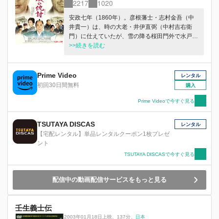
2217
1020
安政七年（1860年）。彦根藩士・志村金吾（中
井貴一）は、時の大老・井伊直弼（中村吉右衛
門）に仕えていたが、雪の降る桜田門外で水戸浪
士たちに襲われ、眼の前で主君を失ってしまう。
>>続きを読む
両親は自害し、妻セツ（広末涼子）は酌婦に身を
やつすも、金吾は切腹も許されず、仇を追い続け
る。時は移り、彦根藩もすでに無い13年後の明治
Prime Video
レンタル
六年（1873年）、ついに金吾は最後の仇・佐橋
初回30日間無料
購入
十兵衛（阿部寛）を探し出す。しかし皮肉にもそ
の日、新政府は「仇討禁止令」を布告していた。
Prime Videoで今すぐ見る
「直吉」と名を変えた十兵衛が引く人力車は、金
吾を乗せ柘榴坂に向かう。そして運命の二人は13
TSUTAYA DISCAS
レンタル
年の時を越え、ついに刀を交えるが……。
【宅配レンタル】単品レンタルクーポン1枚プレゼ
ント
TSUTAYA DISCASで今すぐ見る
配信中の動画配信サービスをもっと見る
壬生義士伝
2003年01月18日上映
、
137分
、
日本