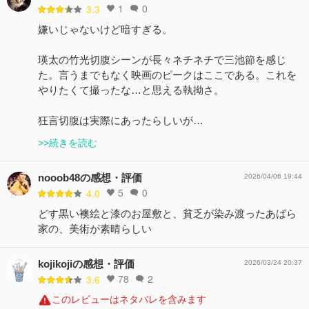
1
0
3.3
嫌いじゃないけど暗すぎる。
瑛太の竹光切腹シーンが長々ネチネチで三池節を感じ
た。言うまでもなく映画のピークはここである。これを
やりたくて撮ったな…と思える執拗さ。
狂言切腹は実際にあったらしいが…
>>続きを読む
nooob48の感想・評価
2026/04/06 19:44
5
0
4.0
どす黒い襖絵と漆のお屋敷と、貧乏が染み渡ったあばら
家の、美術が素晴らしい
kojikojiの感想・評価
2026/03/24 20:37
78
2
3.6
このレビューはネタバレを含みます