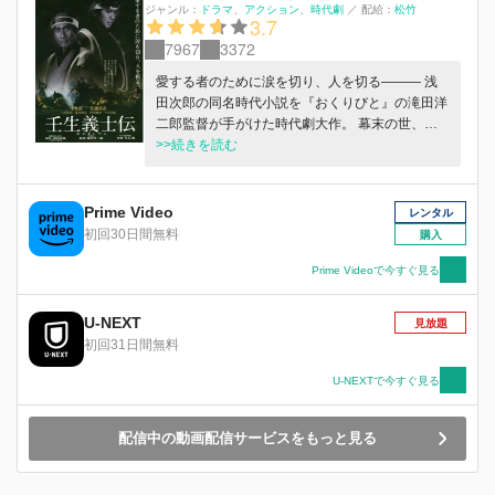
ジャンル：
ドラマ
アクション
時代劇
／
配給：
松竹
3.7
7967
3372
愛する者のために涙を切り、人を切る――― 浅
田次郎の同名時代小説を『おくりびと』の滝田洋
二郎監督が手がけた時代劇大作。 幕末の世、新
選組に入隊した盛岡・南部藩出身の吉村貫一郎の
>>続きを読む
波乱の生涯を、悲痛なまでの家族愛とともに描
く。 その男、名は吉村貫一郎。幕末の混乱期
に、尊皇攘夷の名のもと、京都府中守護の名目で
Prime Video
レンタル
結成された新選組の隊士である。幕府の力が弱ま
初回30日間無料
購入
るにつれ、明日をも知れない運命に翻弄される隊
士たちの中で、貫一郎はただ一人、異彩を放って
Prime Videoで今すぐ見る
いた。名誉を重んじ、死を恐れない武士の世界に
おいて、彼は生き残りたいと熱望し、金銭を得る
U-NEXT
見放題
ために戦った。全ては故郷の妻と子供たちを守る
初回31日間無料
ためだった。大義名分、権力、名誉。そんなもの
はどうでもよかった。愚直なまでに「愛する者の
U-NEXTで今すぐ見る
ために生きる」。家族だけではない。友、仲間、
心を通わせた相手のために貫一郎は生き抜いた。
配信中の動画配信サービスをもっと見る
やがて「守銭奴」と彼をさげすんでいた隊士も気
づき始める。この男の「義」は、「人としての
愛」なのだと。波瀾の運命をたどりながらも、見