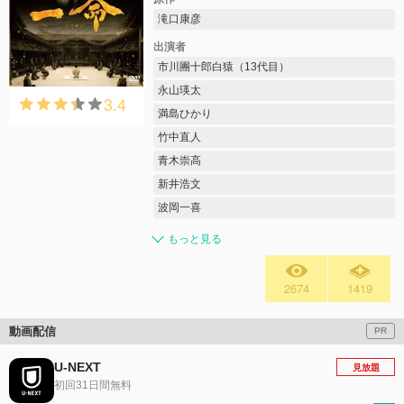
滝口康彦
出演者
市川團十郎白猿（13代目）
永山瑛太
3.4
満島ひかり
竹中直人
青木崇高
新井浩文
波岡一喜
もっと見る
2674
1419
動画配信
PR
U-NEXT
見放題
初回31日間無料