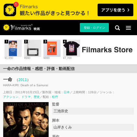
登録・ログイン
映画
1
2
3
4
¥1,650
¥990
¥990
¥7,700
一命の作品情報・感想・評価・動画配信
一命
（
2011
）
HARA-KIRI: Death of a Samurai
上映日：2011年10月15日
製作国・地域：
日本
上映時間：126分
ジャンル：
アクション
ドラマ
歴史
配給：
松竹
監督
三池崇史
脚本
山岸きくみ
原作