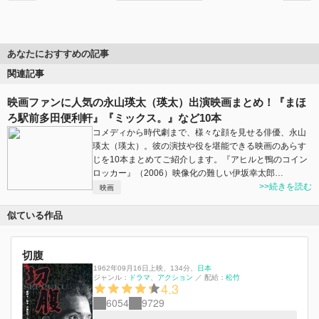
あなたにおすすめの記事
関連記事
映画ファンに人気の永山瑛太（瑛太）出演映画まとめ！『まほ
ろ駅前多田便利軒』『ミックス。』など10本
コメディから時代劇まで、様々な顔を見せる俳優、永山
瑛太（瑛太）。彼の演技や役を堪能できる映画のあらす
じを10本まとめてご紹介します。『アヒルと鴨のコイン
ロッカー』（2006）映像化の難しい伊坂幸太郎…
>>続きを読む
映画
似ている作品
切腹
1962年09月16日上映
、
134分
、
日本
ジャンル：
ドラマ
アクション
／
配給：
松竹
4.3
6054
9729