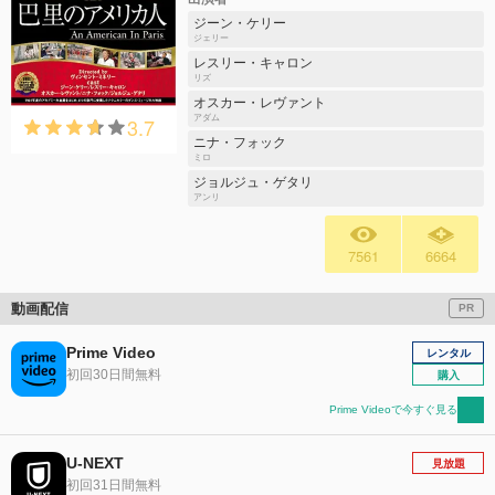
ジーン・ケリー
ジェリー
レスリー・キャロン
リズ
オスカー・レヴァント
3.7
アダム
ニナ・フォック
ミロ
ジョルジュ・ゲタリ
アンリ
7561
6664
動画配信
PR
Prime Video
レンタル
初回30日間無料
購入
Prime Videoで今すぐ見る
U-NEXT
見放題
初回31日間無料