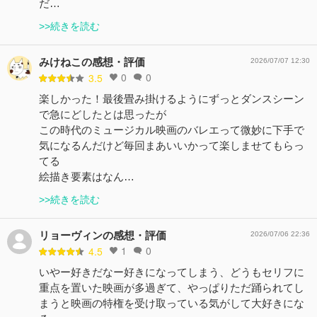
だ…
>>続きを読む
みけねこの感想・評価
2026/07/07 12:30
0
0
3.5
楽しかった！最後畳み掛けるようにずっとダンスシーン
で急にどしたとは思ったが
この時代のミュージカル映画のバレエって微妙に下手で
気になるんだけど毎回まあいいかって楽しませてもらっ
てる
絵描き要素はなん…
>>続きを読む
リョーヴィンの感想・評価
2026/07/06 22:36
1
0
4.5
いやー好きだなー好きになってしまう、どうもセリフに
重点を置いた映画が多過ぎて、やっぱりただ踊られてし
まうと映画の特権を受け取っている気がして大好きにな