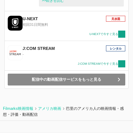
し、祭で出会った芸人コンビについていくことに
>>続きを読む
決めるが、恋が生まれ……。
U-NEXT
見放題
初回31日間無料
U-NEXTで今すぐ見る
J:COM STREAM
レンタル
-
J:COM STREAMで今すぐ見る
配信中の動画配信サービスをもっと見る
Filmarks映画情報
アメリカ映画
巴里のアメリカ人の映画情報・感
想・評価・動画配信