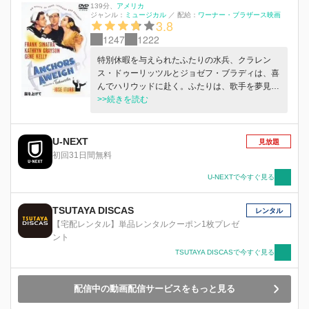
139分
、
アメリカ
ジャンル：
ミュージカル
／
配給：
ワーナー・ブラザース映画
3.8
1247
1222
特別休暇を与えられたふたりの水兵、クラレン
ス・ドゥーリッツルとジョゼフ・ブラディは、喜
んでハリウッドに赴く。ふたりは、歌手を夢見る
スーザンと知り合う。スーザンに引かれたクラレ
>>続きを読む
ンスとジョゼフは、彼女の元にやってきた男を追
い返すのだが…。
U-NEXT
見放題
初回31日間無料
U-NEXTで今すぐ見る
TSUTAYA DISCAS
レンタル
【宅配レンタル】単品レンタルクーポン1枚プレゼ
ント
TSUTAYA DISCASで今すぐ見る
配信中の動画配信サービスをもっと見る