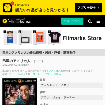
登録・ログイン
映画
1
2
3
4
¥1,650
¥990
¥990
¥7,700
巴里のアメリカ人の作品情報・感想・評価・動画配信
巴里のアメリカ人
（
1951
）
AN AMERICAN IN PARIS
上映日：1952年05月02日
製作国・地域：
アメリカ
上映時間：113分
ジャンル：
恋愛
ミュージカル
配給：
ワーナー・ブラザース映画
監督
ヴィンセント・ミネリ
脚本
アラン・ジェイ・ラーナー
出演者