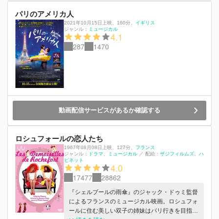
パリのアメリカ人
2021年10月15日上映
、
160分
、
イギリス
ジャンル：
ミュージカル
4.1
287
1470
動画配信サービスがあるか確認する
ロシュフォールの恋人たち
1967年08月08日上映
、
127分
、
フランス
ジャンル：
ドラマ
ミュージカル
／
配給：
ザジフィルムズ
ハ
ピネット
4.0
17477
28862
『シェルブールの雨傘』のジャック・ドゥミ監督
によるフランスのミュージカル映画。ロシュフォ
ールに住む美しい双子の姉妹はパリ行きを目指