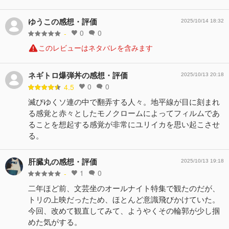
ゆうこの感想・評価
2025/10/14 18:32
0
0
-
このレビューはネタバレを含みます
ネギトロ爆弾丼の感想・評価
2025/10/13 20:18
0
0
4.5
滅びゆくソ連の中で翻弄する人々。地平線が目に刻まれ
る感覚と赤々としたモノクロームによってフィルムであ
ることを想起する感覚が非常にユリイカを思い起こさせ
る。
肝臓丸の感想・評価
2025/10/13 19:18
1
0
-
二年ほど前、文芸坐のオールナイト特集で観たのだが、
トリの上映だったため、ほとんど意識飛びかけていた。
今回、改めて観直してみて、ようやくその輪郭が少し掴
めた気がする。