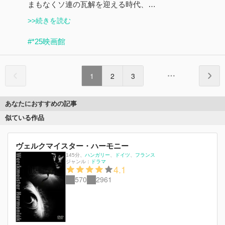
まもなくソ連の瓦解を迎える時代、…
>>続きを読む
#*25映画館
1
2
3
あなたにおすすめの記事
似ている作品
ヴェルクマイスター・ハーモニー
145分
、
ハンガリー
ドイツ
フランス
ジャンル：
ドラマ
4.1
570
2961