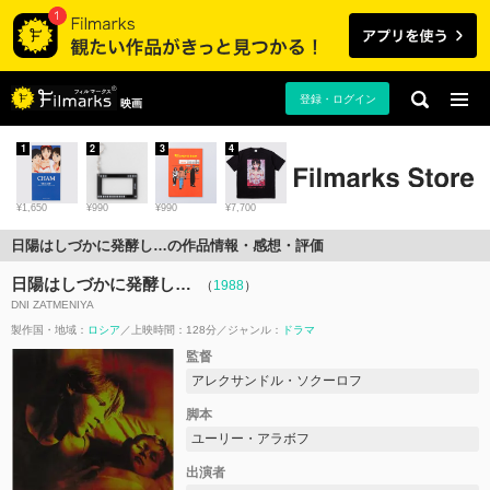
登録・ログイン
映画
1
2
3
4
¥1,650
¥990
¥990
¥7,700
日陽はしづかに発酵し…の作品情報・感想・評価
日陽はしづかに発酵し…
（
1988
）
DNI ZATMENIYA
製作国・地域：
ロシア
上映時間：128分
ジャンル：
ドラマ
監督
アレクサンドル・ソクーロフ
脚本
ユーリー・アラボフ
出演者