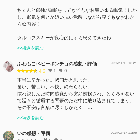
ちゃんと8時間睡眠をしてきてもなお襲い来る眠気！しか
し、眠気を何とか追い払い覚醒しながら観てもなおわか
らぬ内容！
タルコフスキーが良心的にすら思えてきたわ…
>>続きを読む
ふわもこベビーポンチョの感想・評価
2025/10/15 13:21
1
0
4.6
本当に辛かった。拷問かと思った。
暑い、苦しい、不快、終わらない。
慣れ親しんだ時間感覚から突如誘拐され、とぐろを巻い
て延々と循環する悪夢のただ中に放り込まれてしまう。
その不安は言葉に尽くしがたく、…
>>続きを読む
いの感想・評価
2025/10/14 22:08
1
0