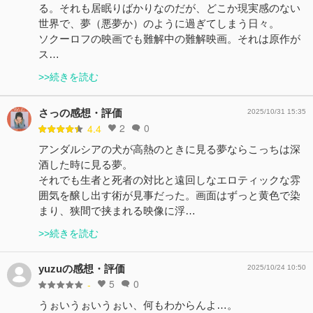
る。それも居眠りばかりなのだが、どこか現実感のない
世界で、夢（悪夢か）のように過ぎてしまう日々。
ソクーロフの映画でも難解中の難解映画。それは原作が
ス…
>>続きを読む
さっの感想・評価
2025/10/31 15:35
2
0
4.4
アンダルシアの犬が高熱のときに見る夢ならこっちは深
酒した時に見る夢。
それでも生者と死者の対比と遠回しなエロティックな雰
囲気を醸し出す術が見事だった。画面はずっと黄色で染
まり、狭間で挟まれる映像に浮…
>>続きを読む
yuzuの感想・評価
2025/10/24 10:50
5
0
-
うぉいうぉいうぉい、何もわからんよ…。