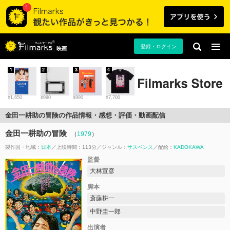
登録・ログイン
映画
1
2
3
4
¥1,650
¥990
¥990
¥7,700
金田一耕助の冒険の作品情報・感想・評価・動画配信
金田一耕助の冒険
（
1979
）
製作国・地域：
日本
上映時間：113分
ジャンル：
サスペンス
配給：
KADOKAWA
監督
大林宣彦
脚本
斎藤耕一
中野圭一郎
出演者