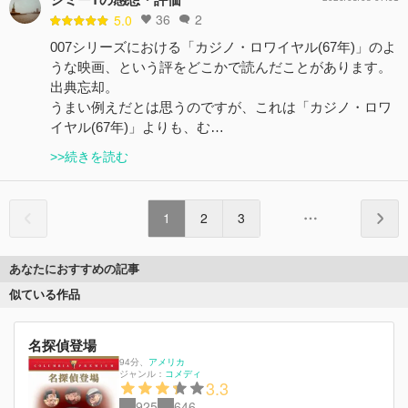
36
2
5.0
007シリーズにおける「カジノ・ロワイヤル(67年)」のよ
うな映画、という評をどこかで読んだことがあります。
出典忘却。
うまい例えだとは思うのですが、これは「カジノ・ロワ
イヤル(67年)」よりも、む…
>>続きを読む
1
2
3
あなたにおすすめの記事
似ている作品
名探偵登場
94分
、
アメリカ
ジャンル：
コメディ
3.3
925
646