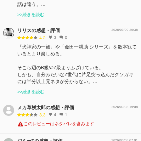
話は違う。…
>>続きを読む
リリスの感想・評価
2026/03/09 20:38
3
0
4.2
『犬神家の一族』や『金田一耕助 シリーズ』を数本観て
いるとより楽しめる。
そこら辺のB級やZ級よりふざけている。
しかも、自分みたいなZ世代に片足突っ込んだクソガキ
には半分以上元ネタが分からない。…
>>続きを読む
メカ草餅太郎の感想・評価
2026/03/08 15:08
4
1
3.3
このレビューはネタバレを含みます
ジミーTの感想・評価
2026/03/08 07:01