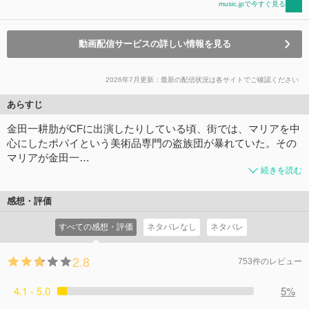
music.jpで今すぐ見る
動画配信サービスの詳しい情報を見る
2026年7月更新：最新の配信状況は各サイトでご確認ください
あらすじ
金田一耕肋がCFに出演したりしている頃、街では、マリアを中
心にしたポパイという美術品専門の盗族団が暴れていた。その
マリアが金田一…
続きを読む
感想・評価
すべての感想・評価
ネタバレなし
ネタバレ
2.8
753件のレビュー
4.1 - 5.0
5%