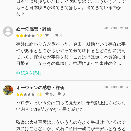
日本では数少ないパロディ映画なので、こういうノリで
もっと日本映画が出てきてほしい。出てきているのか
な？
ぬーの感想・評価
2026/03/16 22:40
1
0
2.3
存外に終わり方が良かった。金田一耕助という存在は事
件があるとどこからかやって来て終わるとどこかに消え
ていく。探偵だが事件を防ぐことはほぼ無く本質的には
目撃者、しかもその卓越した推理によって事件の全…
>>続きを読む
オーウェンの感想・評価
2026/03/10 09:56
36
0
2.0
パロディというのは知って見たが、予想以上にくだらな
い内容で2時間がかなり長く感じた。
監督の大林宣彦はこういうものをよく手掛けているので
気にはならないが、流石に金田一耕助がモデルとなると