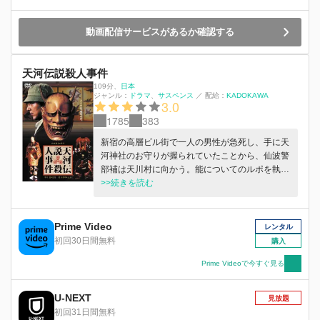
動画配信サービスがあるか確認する
天河伝説殺人事件
109分
、
日本
ジャンル：
ドラマ
サスペンス
／
配給：
KADOKAWA
3.0
1785
383
新宿の高層ビル街で一人の男性が急死し、手に天
河神社のお守りが握られていたことから、仙波警
部補は天川村に向かう。能についてのルポを執筆
することになった浅見光彦も天川村を訪れてお
>>続きを読む
り、高名な能楽・水上流の長老が殺された事件の
捜査を手伝うことに…。
Prime Video
レンタル
初回30日間無料
購入
Prime Videoで今すぐ見る
U-NEXT
見放題
初回31日間無料