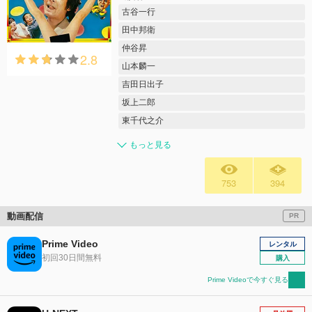
古谷一行
田中邦衛
仲谷昇
2.8
山本麟一
吉田日出子
坂上二郎
東千代之介
もっと見る
753
394
動画配信
PR
Prime Video
レンタル
初回30日間無料
購入
Prime Videoで今すぐ見る