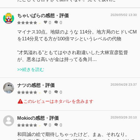
ちゃいぱらの感想・評価
2026/05/02 13:30
0
0
-
マイナス10点。地獄のような 114分。地方局のヒドいCM
を114分見てる方が100倍マシというレベルの代物
"才気溢れる"ともてはやされ勘違いした大林宣彦監督
が、悪名は高いが金は持ってる角川…
>>続きを読む
ナツの感想・評価
2026/04/28 23:37
0
0
-
このレビューはネタバレを含みます
Mokioの感想・評価
2026/03/26 20:10
0
0
-
和田誠の絵で期待しちゃったけど、まぁ、それなり。