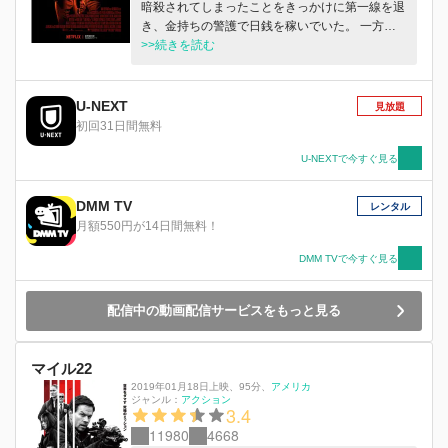
暗殺されてしまったことをきっかけに第一線を退
き、金持ちの警護で日銭を稼いでいた。 一方、
殺し屋のキンケイドは服役中の妻ソニアの釈放を
>>続きを読む
条件に、国際司法裁判所で裁かれる独裁者デュコ
ビッチについて証言することに。 しかし裁判所
までの護送中にデュコビッチの手先に襲撃され、
U-NEXT
見放題
護送チームのほとんどが殺されてしまう。キンケ
初回31日間無料
イドを連れて隠れ家に潜伏した女性捜査官アメリ
アは内通者の存在を疑い、かつての恋人であるブ
U-NEXTで今すぐ見る
ライスに助けを求めるが……。
DMM TV
レンタル
月額550円が14日間無料！
DMM TVで今すぐ見る
配信中の動画配信サービスをもっと見る
マイル22
2019年01月18日上映
、
95分
、
アメリカ
ジャンル：
アクション
3.4
11980
4668