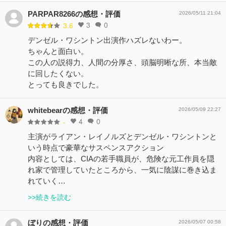
PARPAR8266の感想・評価
2026/05/11 21:04
3
0
3.6
デンゼル・ワシントン出演作ハズレないわー。
ちゃんと面白い。
この人の説得力、人間の分厚さ、頭脳明晰な所、本当敵
に回したくない。
とっても良きでした。
whitebearの感想・評価
2026/05/09 22:27
4
0
-
主演がライアン・レイノルズとデンゼル・ワシントンと
いう時点で豪華なサスペンスアクション
内容としては、CIAの若手職員が、危険な元工作員を隠
れ家で管理していたところから、一気に陰謀に巻き込ま
れていく…
>>続きを読む
ぼりの感想・評価
2026/05/07 00:58