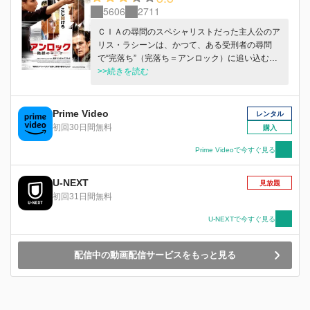
5606
2711
ＣＩＡの尋問のスペシャリストだった主人公のア
リス・ラシーンは、かつて、ある受刑者の尋問
で“完落ち”（完落ち＝アンロック）に追い込むこ
とができなかったために、何十人という罪もない
>>続きを読む
人たちの命をテロリストの襲撃の巻き添えにして
しまい一線からは退いていた。今はケースワーカ
ーとしてロンドンで静かな生活を歩んでいたアリ
Prime Video
レンタル
スだったが、ＣＩＡがバイオテロ計画を察知し、
初回30日間無料
購入
その計画に重要なメッセージを持つ容疑者を逮
捕。その尋問官に選ばれたアリスはＣＩＡに呼び
Prime Videoで今すぐ見る
戻された。アリスは絶妙な尋問で、容疑者をうま
く“完落ち”に追い込めたが、CIAを装った偽の捜
U-NEXT
見放題
査官たちの罠だったことに気付き、真実を突き止
初回31日間無料
めるべく孤高の戦いが始まる！果たしてテロを阻
止することができるのか・・・
U-NEXTで今すぐ見る
配信中の動画配信サービスをもっと見る