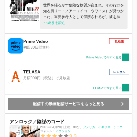
世界を揺るがす危険な物質が盗まれ、その行方を
知る男リー・ノアー（イコ・ウワイス）が見つか
った。重要参考人として保護されるが、彼を抹殺
するため、多数の武装勢力が送りこまれていた。
>>続きを読む
彼を国外に脱出させるためジェームズ・シルバ
（マーク・ウォールバーグ）率いる CIA の機密特
殊部隊はインドネシアのアメリカ大使館から空港
Prime Video
見放題
までの 22 マイル（34.5km）を護衛する究極のミ
初回30日間無料
ッションに挑むのだが…。全方位集中砲火の中、
彼らは無事に脱出をすることができるのか！？
Prime Videoで今すぐ見る
TELASA
レンタル
月額990円（税込）で見放題
TELASAで今すぐ見る
配信中の動画配信サービスをもっと見る
アンロック／陰謀のコード
2018年04月20日上映
、
98分
、
アメリカ
イギリス
チェコ
ジャンル：
アクション
3.3