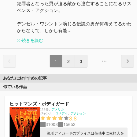
犯罪者となった男が迫る敵から逃亡することになるサス
ペンス・アクション。
デンゼル・ワシントン演じる伝説の男が何考えてるかわ
からなくて、しかし有能…
>>続きを読む
1
2
3
あなたにおすすめの記事
似ている作品
ヒットマンズ・ボディガード
118分
、
アメリカ
ジャンル：
コメディ
アクション
3.8
31008
15652
一流ボディガードのブライスは任務中に依頼人を