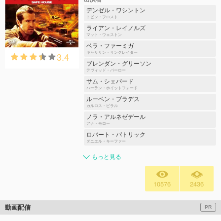
デンゼル・ワシントン
トビン・フロスト
ライアン・レイノルズ
マット・ウェストン
ベラ・ファーミガ
3.4
キャサリン・リンクレイター
ブレンダン・グリーソン
デヴィッド・バーロー
サム・シェパード
ハーラン・ホイットフォード
ルーベン・ブラデス
カルロス・ビラル
ノラ・アルネゼデール
アナ・モロー
ロバート・パトリック
ダニエル・キーファー
もっと見る
10576
2436
動画配信
PR