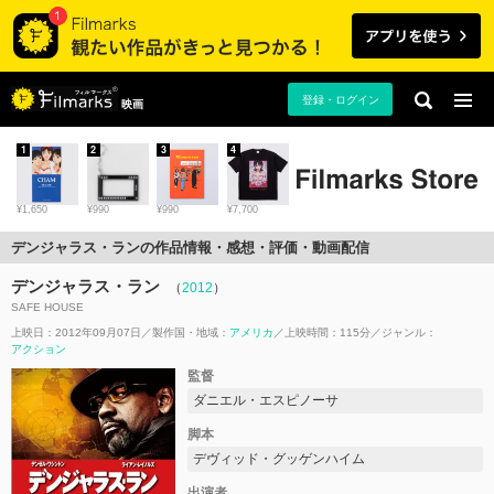
登録・ログイン
映画
1
2
3
4
¥1,650
¥990
¥990
¥7,700
デンジャラス・ランの作品情報・感想・評価・動画配信
デンジャラス・ラン
（
2012
）
SAFE HOUSE
上映日：2012年09月07日
製作国・地域：
アメリカ
上映時間：115分
ジャンル：
アクション
監督
ダニエル・エスピノーサ
脚本
デヴィッド・グッゲンハイム
出演者