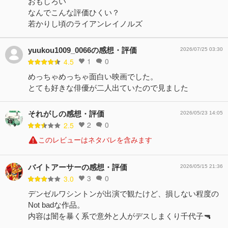
おもしろい
なんでこんな評価ひくい？
若かりし頃のライアンレイノルズ
yuukou1009_0066の感想・評価
2026/07/25 03:30
1
0
4.5
めっちゃめっちゃ面白い映画でした。
とても好きな俳優が二人出ていたので見ました
それがしの感想・評価
2026/05/23 14:05
2
0
2.5
このレビューはネタバレを含みます
バイトアーサーの感想・評価
2026/05/15 21:36
3
0
3.0
デンゼルワシントンが出演で観たけど、損しない程度の
Not badな作品。
内容は闇を暴く系で意外と人がデスしまくり千代子🔫