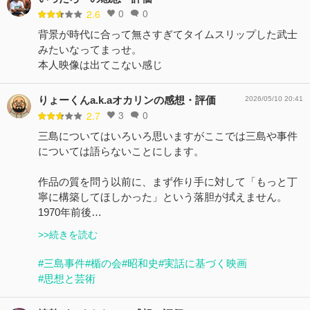
0
0
2.6
背景が時代に合って無さすぎてタイムスリップした武士
みたいなってまっせ。
本人映像は出てこない感じ
りょーくんa.k.aオカリンの感想・評価
2026/05/10 20:41
3
0
2.7
三島についてはいろいろ思いますがここでは三島や事件
については語らないことにします。
作品の質を問う以前に、まず作り手に対して「もっと丁
寧に構築してほしかった」という落胆が拭えません。
1970年前後…
>>続きを読む
#三島事件
#楯の会
#昭和史
#実話に基づく映画
#思想と芸術