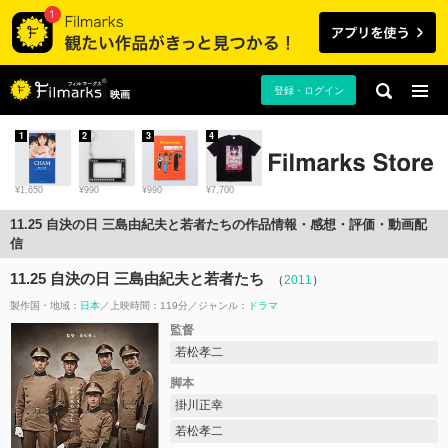
登録・ログイン
映画
1
2
3
4
¥1,650
¥990
¥990
¥7,700
11.25 自決の日 三島由紀夫と若者たちの作品情報・感想・評価・動画配
信
11.25 自決の日 三島由紀夫と若者たち
（
2011
）
製作国・地域：
日本
上映時間：119分
ジャンル：
ドラマ
監督
若松孝二
脚本
掛川正幸
若松孝二