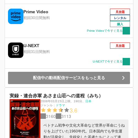
の記録を高精細映像にリストアし、当時の関係者
や現代の文学者・ジャーナリストなどの識者他、
Prime Video
見放題
三島由紀夫についての「生きた」証言を集め、約
初回30日間無料
レンタル
50年の時を経た今、ついにその全貌が明らかにな
購入
る。
Prime Videoで今すぐ見る
U-NEXT
見放題
初回31日間無料
U-NEXTで今すぐ見る
配信中の動画配信サービスをもっと見る
実録・連合赤軍 あさま山荘への道程（みち）
2008年03月15日上映
、
190分
、
日本
ジャンル：
ドラマ
3.6
3160
3113
ベトナム戦争や文化大革命など世界が革命にうね
りを上げていた1960年代。日本国内でも学生運
動が活発化し、先鋭化した若者たちによって連合