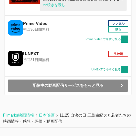
赤軍が結成される。1972年2月、革命のために全
>>続きを読む
てを懸けた彼らは「あさま山荘事件」を引き起こ
す。
Prime Video
レンタル
初回30日間無料
購入
Prime Videoで今すぐ見る
U-NEXT
見放題
初回31日間無料
U-NEXTで今すぐ見る
配信中の動画配信サービスをもっと見る
Filmarks映画情報
日本映画
11.25 自決の日 三島由紀夫と若者たちの
映画情報・感想・評価・動画配信