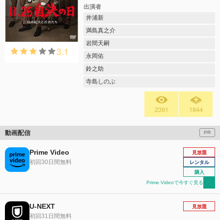
出演者
井浦新
満島真之介
岩間天嗣
3.1
永岡佑
鈴之助
寺島しのぶ
2391
1844
動画配信
PR
Prime Video
見放題
初回30日間無料
レンタル
購入
Prime Videoで今すぐ見る
U-NEXT
見放題
初回31日間無料