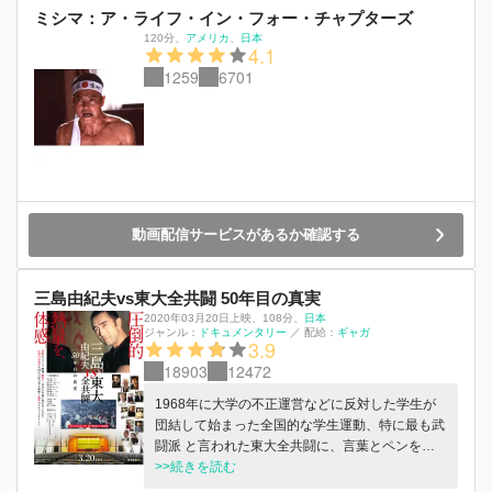
ミシマ：ア・ライフ・イン・フォー・チャプターズ
120分
、
アメリカ
日本
4.1
1259
6701
動画配信サービスがあるか確認する
三島由紀夫vs東大全共闘 50年目の真実
2020年03月20日上映
、
108分
、
日本
ジャンル：
ドキュメンタリー
／
配給：
ギャガ
3.9
18903
12472
1968年に大学の不正運営などに反対した学生が
団結して始まった全国的な学生運動、特に最も武
闘派 と言われた東大全共闘に、言葉とペンを武
器にする文学者・三島由紀夫は単身で乗り込んだ
>>続きを読む
―。伝説となった「三島由紀夫 VS 東大全共闘」