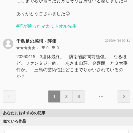
ここまで芯が通ったお方もそうは居ないと感じました☺️
ありがとうございました😊
#芯が通ったマカリトオル先生
千鳥足の感想・評価
2026/04/19 09:31
0
0
-
20260419 3連休最終。 防衛省訪問前勉強。 なるほ
ど。ファンタジー的。 あさま山荘、金喜朗 と３大事
件か。 三島の芸術性はどこまでりかいされているの
か？
1
2
3
あなたにおすすめの記事
似ている作品