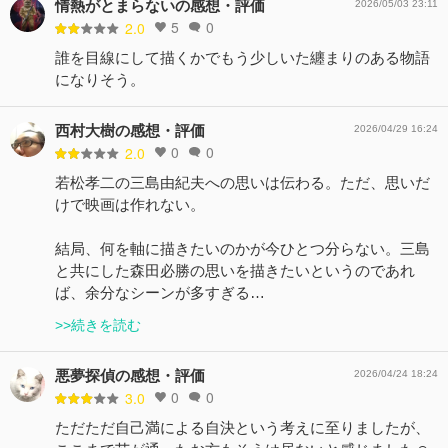
情熱がとまらないの感想・評価
2026/05/03 23:11
5
0
2.0
誰を目線にして描くかでもう少しいた纏まりのある物語
になりそう。
西村大樹の感想・評価
2026/04/29 16:24
0
0
2.0
若松孝二の三島由紀夫への思いは伝わる。ただ、思いだ
けで映画は作れない。
結局、何を軸に描きたいのかが今ひとつ分らない。三島
と共にした森田必勝の思いを描きたいというのであれ
ば、余分なシーンが多すぎる…
>>続きを読む
悪夢探偵の感想・評価
2026/04/24 18:24
0
0
3.0
ただただ自己満による自決という考えに至りましたが、