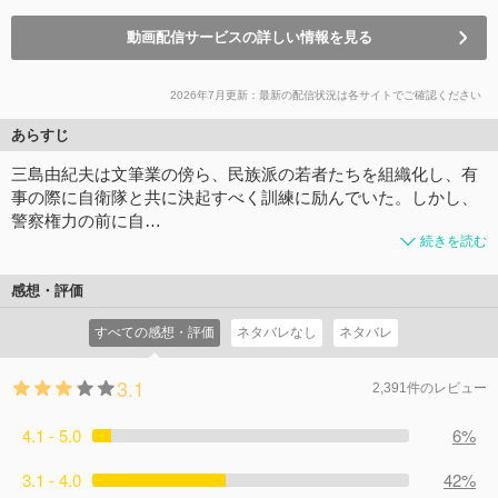
動画配信サービスの詳しい情報を見る
2026年7月更新：最新の配信状況は各サイトでご確認ください
あらすじ
三島由紀夫は文筆業の傍ら、民族派の若者たちを組織化し、有
事の際に自衛隊と共に決起すべく訓練に励んでいた。しかし、
警察権力の前に自…
続きを読む
感想・評価
すべての感想・評価
ネタバレなし
ネタバレ
3.1
2,391件のレビュー
4.1 - 5.0
6%
3.1 - 4.0
42%