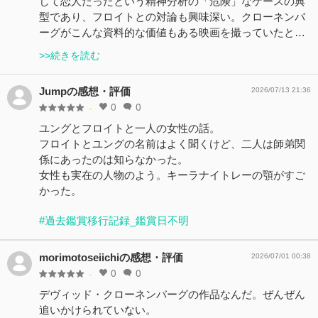
して恋人だったという精神分析の「危険」なケースの典
型であり、フロイトとの対論も興味深い。クローネンバ
ーグがこんな資料的な価値もある映画を撮っていたと…
>>続きを読む
Jumpの感想・評価
2026/07/13 21:36
0
0
-
ユングとフロイトと一人の女性の話。
フロイトとユングの名前はよく聞くけど、二人は師弟関
係にあったのは知らなかった。
女性も実在の人物のよう。キーラナイトレーの顎がすご
かった。
#過去鑑賞移行記録_鑑賞日不明
morimotoseiichiの感想・評価
2026/07/01 00:38
0
0
-
デヴィッド・クローネンバーグの作品なんだ。ぜんぜん
追いかけられていない。