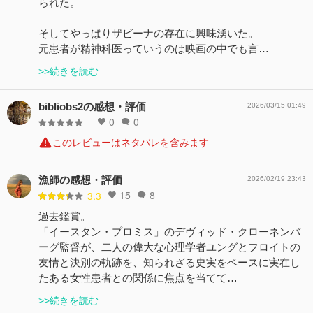
られた。
そしてやっぱりザビーナの存在に興味湧いた。
元患者が精神科医っていうのは映画の中でも言…
>>続きを読む
bibliobs2の感想・評価
2026/03/15 01:49
0
0
-
このレビューはネタバレを含みます
漁師の感想・評価
2026/02/19 23:43
15
8
3.3
過去鑑賞。
「イースタン・プロミス」のデヴィッド・クローネンバ
ーグ監督が、二人の偉大な心理学者ユングとフロイトの
友情と決別の軌跡を、知られざる史実をベースに実在し
たある女性患者との関係に焦点を当てて…
>>続きを読む