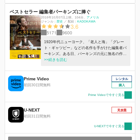
ベストセラー 編集者パーキンズに捧ぐ
2016年10月07日上映
、
104分
、
アメリカ
ジャンル：
歴史
／
配給：
KADOKAWA
3.6
5171
9600
1920年代ニューヨーク、「老人と海」「グレー
ト・ギャツビー」などの名作を手がけた編集者パ
ーキンズ。ある日、パーキンズの元に無名の作家
トマス・ウルフの原稿が持ち込まれる。彼の才能
>>続きを読む
を見抜いたパーキンズは、感情のままに、際限な
く文章を生み出すウルフを支え、処女作「天使よ
故郷を見よ」をベストセラーに導く。 そして更
Prime Video
レンタル
なる大作に取りかかるふたりは昼夜を問わず執筆
初回30日間無料
購入
に没頭。 パーキンズは家庭を犠牲にし、ウルフ
の愛人アリーンはふたりの関係に嫉妬し胸を焦が
Prime Videoで今すぐ見る
す。 やがて第二作は完成し、またも大ヒット。
その一方で、ウルフはパーキンズ無しでは作品を
U-NEXT
見放題
書けないという悪評に怒り、二人の関係に暗雲が
初回31日間無料
立ち込める。 果たして、立場を超えて生まれた
二人の友情の行く末はー。
U-NEXTで今すぐ見る