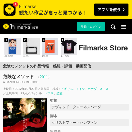
登録・ログイン
映画
1
2
3
4
¥1,650
¥990
¥990
¥7,700
危険なメソッドの作品情報・感想・評価・動画配信
危険なメソッド
（
2011
）
A DANGEROUS METHOD
上映日：2012年10月27日
製作国・地域：
イギリス
ドイツ
カナダ
スイス
上映時間：99分
ジャンル：
ドラマ
恋愛
監督
デヴィッド・クローネンバーグ
脚本
クリストファー・ハンプトン
出演者