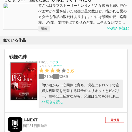
皆さんはラブストーリーというとどんな映画を思い浮か
べますか？愛を描いた映画は星の数ほど、描かれる愛の
カタチも作品の数だけあります。中には禁断の愛、略奪
愛、SM愛、愛憎半ばするせめぎ愛……そんないびつ…
>>続きを読む
映画
似ている作品
戦慄の絆
116分
、
カナダ
ジャンル：
ホラー
3.6
2104
3369
幼い頃から一心同体に育ち、現在はトロントで産
婦人科医院を開業する双子のエリオットとビバリ
ー。性格は正反対ながら、兄弟は全てを許しあっ
てきた。しかし、クレアという女性患者との出会
>>続きを読む
いが、均衡を保ってきた2人の微妙なバランスを
崩していく。
U-NEXT
見放題
初回31日間無料