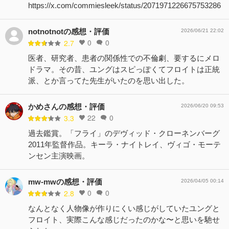
https://x.com/commiesleek/status/2071971226675753286
notnotnotの感想・評価
2026/06/21 22:02
0
0
2.7
医者、研究者、患者の関係性での不倫劇、要するにメロ
ドラマ。その昔、ユングはスピっぽくてフロイトは正統
派、とか言ってた先生がいたのを思い出した。
かめさんの感想・評価
2026/06/20 09:53
22
0
3.3
過去鑑賞。「フライ」のデヴィッド・クローネンバーグ
2011年監督作品。キーラ・ナイトレイ、ヴィゴ・モーテ
ンセン主演映画。
mw-mwの感想・評価
2026/04/05 00:14
0
0
2.8
なんとなく人物像が作りにくい感じがしていたユングと
フロイト、実際こんな感じだったのかな〜と思いを馳せ