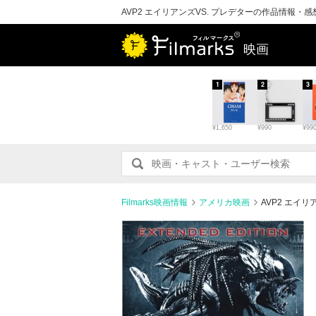
AVP2 エイリアンズVS. プレデターの作品情報・
映画
1
2
3
¥1,650
¥990
¥99
Filmarks映画情報
アメリカ映画
AVP2 エイ