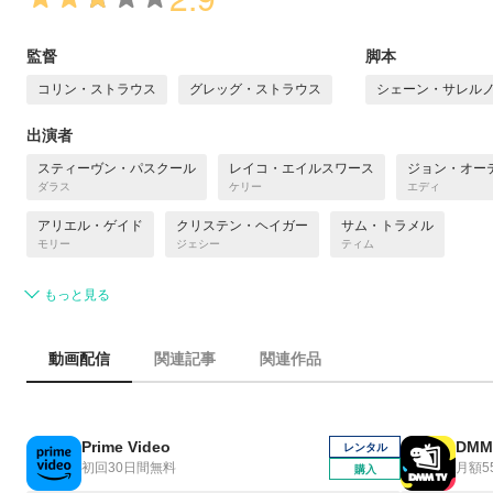
監督
脚本
コリン・ストラウス
グレッグ・ストラウス
シェーン・サレル
出演者
スティーヴン・パスクール
レイコ・エイルスワース
ジョン・オー
ダラス
ケリー
エディ
アリエル・ゲイド
クリステン・ヘイガー
サム・トラメル
モリー
ジェシー
ティム
もっと見る
動画配信
関連記事
関連作品
Prime Video
DMM
レンタル
初回30日間無料
月額5
購入