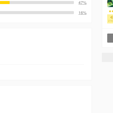
47%
16%
216