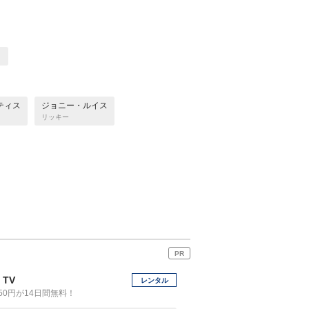
ノ
ティス
ジョニー・ルイス
リッキー
PR
 TV
レンタル
50円が14日間無料！