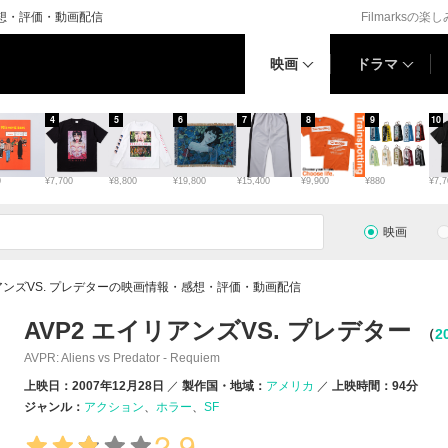
感想・評価・動画配信
Filmarksの楽
映画
ドラマ
4
5
6
7
8
9
10
0
¥7,700
¥8,800
¥19,800
¥15,400
¥9,900
¥880
¥7,7
映画
リアンズVS. プレデターの映画情報・感想・評価・動画配信
AVP2 エイリアンズVS. プレデター
（
2
AVPR: Aliens vs Predator - Requiem
上映日：2007年12月28日
製作国・地域：
アメリカ
上映時間：94分
ジャンル：
アクション
ホラー
SF
2.9