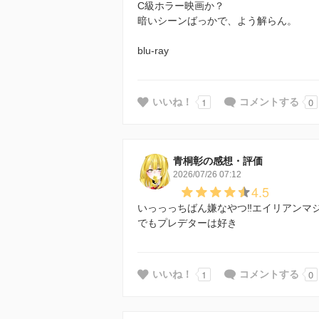
C級ホラー映画か？
暗いシーンばっかで、よう解らん。
blu-ray
1
0
いいね！
コメントする
青桐彰の感想・評価
2026/07/26 07:12
4.5
いっっっちばん嫌なやつ‼️エイリアンマジ
でもプレデターは好き
1
0
いいね！
コメントする