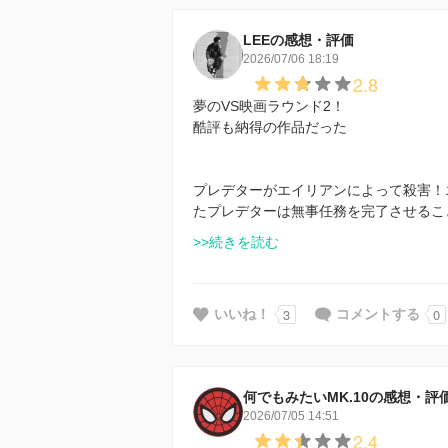
LEEの感想・評価
2026/07/06 18:19
2.8
夢のVS映画ラウンド2！
酷評も納得の作品だった
プレデターがエイリアンによって殺害！
たプレデターは無事任務を完了させるこ
>>続きを読む
3
0
いいね！
コメントする
何でもみたいMK.10の感想・評
2026/07/05 14:51
2.4