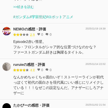
>>続きを読む
#ガンダム
#宇宙世紀
#ロボットアニメ
NEMOの感想・評価
2025/11/19 19:39
0
0
2.5
Episode2赤い彗星。
フル・フロンタルがシャア的な位置づけなのかな？
ファーストガンダム好きは胸躍るタイトル。
ruruieの感想・評価
2025/11/14 22:02
0
0
4.0
なんかめちゃくちゃ面白いぞ！ストーリーラインが初代
っぽくて初代の面白さを現代風にいい感じにリメイクし
ている！！！なぜこの設定なんだ。アナザーにしろアナ
ザーに
たかびーの感想・評価
2025/11/02 21:54