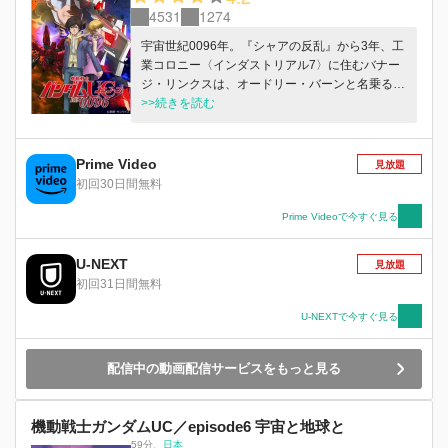
4531
1274
宇宙世紀0096年。『シャアの反乱』から3年、工
業コロニー〈インダストリアル7〉に住むバナー
ジ・リンクスは、オードリー・バーンと名乗る謎
の少女と出会う。戦争の火種となるビスト財団と
>>続きを読む
ネオ・ジオン残党組織『袖付き』による、『ラプ
ラスの箱』の取引を止めようと行動しているとい
う彼女に対し、協力するバナージ。しかし、同じ
Prime Video
見放題
く取引の阻止のため乗り込んできた地球連邦軍と
初回30日間無料
『袖付き』との戦闘により、コロニーは戦場と化
してしまう。オードリーを探して戦火を走り抜け
Prime Videoで今すぐ見る
るバナージは、『ラプラスの箱』の鍵となる純白
のモビルスーツ、『ユニコーンガンダム』と運命
U-NEXT
見放題
的な出会いを果たす。『ラプラスの箱』とは何
初回31日間無料
か、それが抱く秘密とは何か……。宇宙世紀100
年の呪いが、解かれようとしていた。※各話の初
U-NEXTで今すぐ見る
公開日は本作品の第1話の放送開始日となりま
す。
配信中の動画配信サービスをもっと見る
機動戦士ガンダムUC／episode6 宇宙と地球と
59分
、
日本