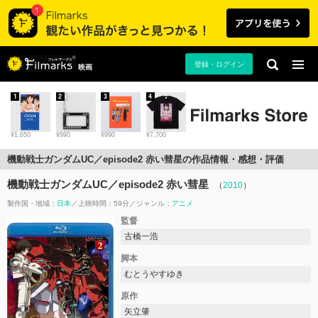
登録・ログイン
映画
1
2
3
4
¥1,650
¥990
¥990
¥7,700
機動戦士ガンダムUC／episode2 赤い彗星の作品情報・感想・評価
機動戦士ガンダムUC／episode2 赤い彗星
（
2010
）
製作国・地域：
日本
上映時間：59分
ジャンル：
アニメ
監督
古橋一浩
脚本
むとうやすゆき
原作
矢立肇