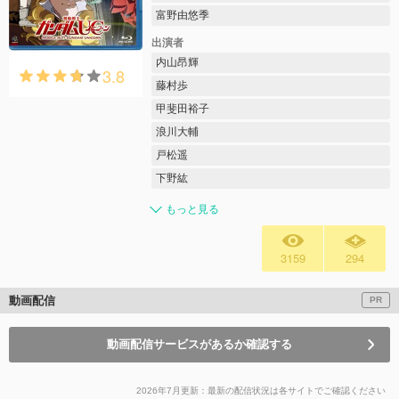
富野由悠季
出演者
内山昂輝
3.8
藤村歩
甲斐田裕子
浪川大輔
戸松遥
下野紘
もっと見る
3159
294
動画配信
PR
動画配信サービスがあるか確認する
2026年7月更新：最新の配信状況は各サイトでご確認ください