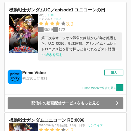
機動戦士ガンダムUC／episode1 ユニコーンの日
59分
、
日本
ジャンル：
アニメ
3.9
3529
472
第二次ネオ・ジオン戦争の終結から3年が経過し
た、U.C. 0096。地球連邦、アナハイム・エレク
トロニクス社を影で操ると言われるビスト財団
は、新世界の構築を目指し、ネオ・ジオンの残党
>>続きを読む
『袖付き』にある機密を渡そうとする。それは、
宇宙世紀の成り立ちに大きく関わるという最重要
機密『ラプラスの箱』の開放を意味していた。ビ
Prime Video
購入
スト財団と『袖付き』の取引場所となる工業コロ
初回30日間無料
ニー〈インダストリアル7〉。ここで暮らしてい
た学生のバナージ・リンクスは、コロニー内の無
Prime Videoで今すぐ見る
重力空間を落下していた少女を発見、救出する。
「戦争を止めたい」と語るその少女＝オードリ
配信中の動画配信サービスをもっと見る
ー・バーンに突き動かされたバナージは、『ラプ
ラスの箱』を巡る争乱へと足を踏み入れていく
――まるで自らの血脈に導かれるかのように。
機動戦士ガンダムユニコーン RE:0096
(C)創通・サンライズ
2016年04月03日公開
、
24分
、
日本
、
サンライズ
4.2