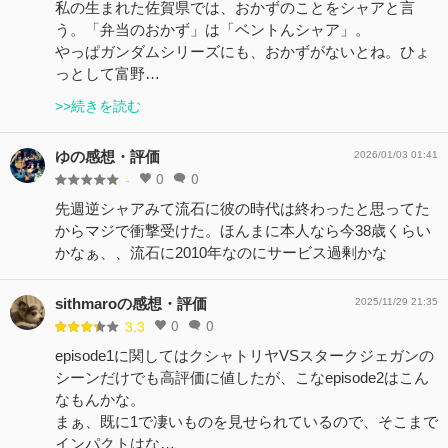
私の生まれた佐賀県では、おかずのことをシャアと言
う。「弁当のおかず」は「ベントんシャア」。
やっぱガンダムシリーズにも、おかずがないとね。ひょ
っとして富野…
>>続きを読む
ゆの感想・評価
2026/01/03 01:41
0
0
-
先週逆シャアみて流石に彼の時代は終わったと思ってた
からマジで衝撃受けた。ほんまに本人なら今38歳くらい
かなぁ、、流石に2010年なのにサービス過剰かな
sithmaroの感想・評価
2025/11/29 21:35
0
0
3.3
episode1に関してはクシャトリヤVSスタークジェガンの
シーンだけでも高評価に値したが、こなepisode2はこん
なもんかな。
まぁ、既に1で凄いものを見せられているので、そこまで
インパクトはな…