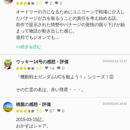
2
0
3.0
オードリーの力になるためにユニコーンで戦場に介入し
たバナージが力を振るうことの責任を考え始める話。
前作で提示された情勢やバナージの覚悟の掘り下げが始
まって物語が動き出した感じ。
連邦でもジオンでも…
>>続きを読む
ウッキー14号の感想・評価
2026/02/18 13:17
14
0
3.0
『機動戦士ガンダムUCを観よう！』シリーズ！②
その亡霊の名は、赤い彗星・・・。
桃龍の感想・評価
2026/02/06 20:41
67
0
3.5
2015-03-15記。
おかずはシャア。