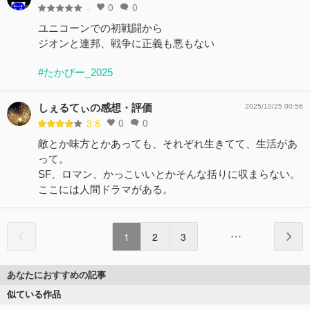
0
0
-
ユニコーンでの初戦闘から
ジオンと連邦、戦争に正義も悪もない
#たかびー_2025
しぇるてぃの感想・評価
2025/10/25 00:56
0
0
3.8
敵とか味方とかあっても、それぞれ生きてて、生活があ
って。
SF、ロマン、かっこいいとかそんな括りに収まらない。
ここには人間ドラマがある。
1
2
3
あなたにおすすめの記事
似ている作品