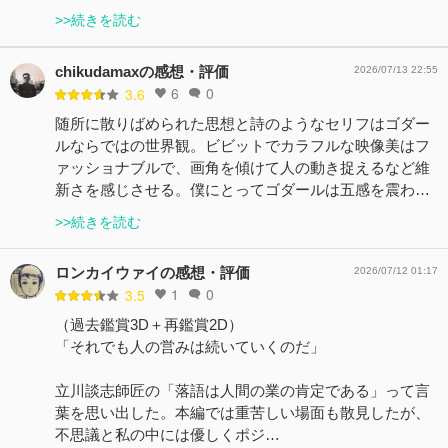
>>続きを読む
chikudamaxの感想・評価
2026/07/13 22:55
6
0
3.6
随所に散りばめられた思想と詩のようなセリフはゴダー
ルならではの世界観。ビビットでカラフルな映像美はフ
ァッショナブルで、画角を傾けて人の動き捉えるなど維
新さを感じさせる。僕にとってゴダールは五感を震わ…
>>続きを読む
ロンカイウァイの感想・評価
2026/07/12 01:17
1
0
3.5
（過去鑑賞3D＋再鑑賞2D）
「それでも人の営みは続いていくのだ」
立川談志師匠の「落語は人間の業の肯定である」って言
葉を思い出した。本編では重苦しい場面も散見したが、
不思議と私の中には優しくポジ…