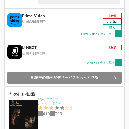
や美しい海辺などの映像に、様々な＜絵画＞、＜
映画＞ 、＜文章＞、＜音楽＞を巧みにコラージ
ュし、この世界が向かおうとする未来を指し示す
Prime Video
見放題
5 章からなる物語。(c) Casa Azul Films - Ecran
初回30日間無料
レンタル
Noir Productions - 2018
購入
Prime Videoで今すぐ見る
U-NEXT
見放題
初回31日間無料
U-NEXTで今すぐ見る
配信中の動画配信サービスをもっと見る
たのしい知識
95分
、
フランス
ジャンル：
ドラマ
3.4
410
705