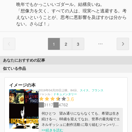
晩年でもかっこいいゴダール。結構良いね。
「想像力を欠く、すべての人は、現実へと逃避する。考
えないということが、思考に悪影響を及ぼすかは分から
ない。さらば！」
1
2
3
あなたにおすすめの記事
似ている作品
イメージの本
2019年04月20日上映
、
84分
、
スイス
フランス
ジャンル：
ドキュメンタリー
3.6
3117
4762
何ひとつ 望み通りにならなくても、希望は生き
続ける---。88歳を迎えてなお、世界の最先端でエ
ネルギッシュに創作活動 に取り組むジャン=リュ
ック・ゴダールが新たに撮り下ろした子どもたち
>>続きを読む