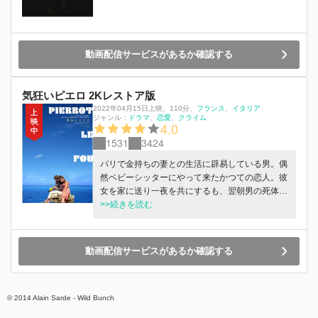
動画配信サービスがあるか確認する
気狂いピエロ 2Kレストア版
2022年04月15日上映
、
110分
、
フランス
イタリア
ジャンル：
ドラマ
恋愛
クライム
4.0
1531
3424
パリで金持ちの妻との生活に辟易している男。偶
然ベビーシッターにやって来たかつての恋人。彼
女を家に送り一夜を共にするも、翌朝男の死体が
転がっていた。事情の分からぬまま、彼女の兄が
>>続きを読む
いるという南仏に向かう。ところがある日彼女が
姿を消してしまう…。
動画配信サービスがあるか確認する
© 2014 Alain Sarde - Wild Bunch