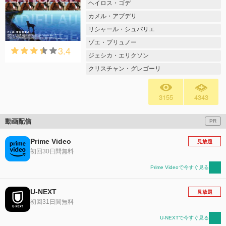
ヘイロス・ゴデ
カメル・アブデリ
リシャール・シュバリエ
ゾエ・ブリュノー
3.4
ジェシカ・エリクソン
クリスチャン・グレゴーリ
3155
4343
動画配信
PR
Prime Video
見放題
初回30日間無料
Prime Videoで今すぐ見る
U-NEXT
見放題
初回31日間無料
U-NEXTで今すぐ見る