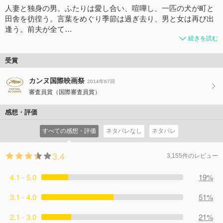
人妻と独身の男。ふたりは愛し合い、喧嘩し、一匹の犬が町と
田舎を彷徨う。言葉をめぐり季節は過ぎ去り、男と女は再び出
逢う。前夫が全て…
続きを読む
受賞
カンヌ国際映画祭
2014年67回
審査員賞（国際審査員賞）
感想・評価
すべての感想・評価
ネタバレなし
ネタバレ
3.4
3,155件のレビュー
4.1 - 5.0
19%
3.1 - 4.0
51%
2.1 - 3.0
21%