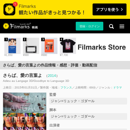
登録・ログイン
映画
1
2
3
4
¥1,650
¥990
¥990
¥7,700
さらば、愛の言葉よの作品情報・感想・評価・動画配信
さらば、愛の言葉よ
（
2014
）
Adieu au Langage 3D/Goodbye to Language 3D
上映日：2015年01月31日
製作国・地域：
フランス
上映時間：69分
ジャンル：
ドラマ
監督
ジャン=リュック・ゴダール
脚本
ジャン=リュック・ゴダール
出演者