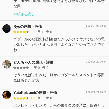
か、誰かの脳内に肉薄できたような感覚ならではの幸せ
な興…
>>続きを読む
Ryoの感想・評価
2026/07/05 02:13
1
0
3.7
ゴダールの映画史特別編観たきっかけで付けてないの思
い出した だいぶまんま同じようなことやってたんです
ね
どんちゃんの感想・評価
2026/06/29 00:44
0
0
-
そういえばこれみた、確かにゴダールリスペクトの雰囲
気は感じた記憶
YutaKoizumiの感想・評価
2026/06/24 14:03
0
0
4.0
ポンピドゥ・センターからの展覧会の要請に、回答とし