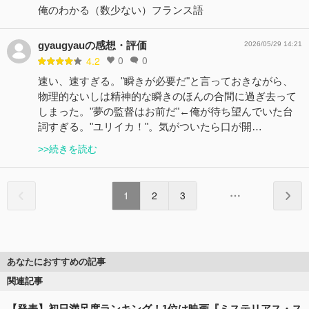
俺のわかる（数少ない）フランス語
gyaugyauの感想・評価
2026/05/29 14:21
0
0
4.2
速い、速すぎる。"瞬きが必要だ"と言っておきながら、
物理的ないしは精神的な瞬きのほんの合間に過ぎ去って
しまった。"夢の監督はお前だ"←俺が待ち望んでいた台
詞すぎる。"ユリイカ！"。気がついたら口が開…
>>続きを読む
1
2
3
あなたにおすすめの記事
関連記事
【発表】初日満足度ランキング！1位は映画『ミステリアス・ス