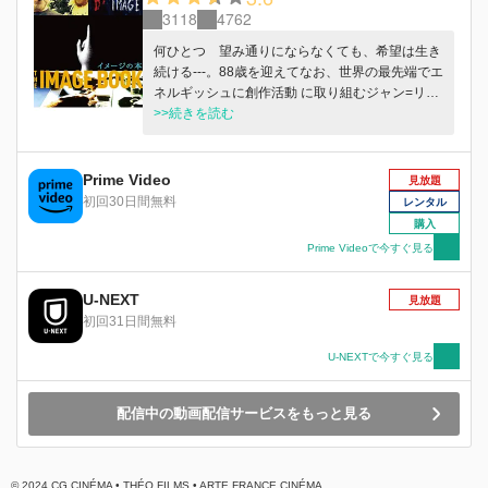
3118
4762
何ひとつ 望み通りにならなくても、希望は生き
続ける---。88歳を迎えてなお、世界の最先端でエ
ネルギッシュに創作活動 に取り組むジャン=リュ
ック・ゴダールが新たに撮り下ろした子どもたち
>>続きを読む
や美しい海辺などの映像に、様々な＜絵画＞、＜
映画＞ 、＜文章＞、＜音楽＞を巧みにコラージ
ュし、この世界が向かおうとする未来を指し示す
Prime Video
見放題
5 章からなる物語。(c) Casa Azul Films - Ecran
初回30日間無料
レンタル
Noir Productions - 2018
購入
Prime Videoで今すぐ見る
U-NEXT
見放題
初回31日間無料
U-NEXTで今すぐ見る
配信中の動画配信サービスをもっと見る
© 2024 CG CINÉMA • THÉO FILMS • ARTE FRANCE CINÉMA