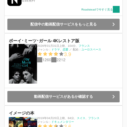
登録無料
Roadsteadで今すぐ見る
配信中の動画配信サービスをもっと見る
ボーイ･ミーツ･ガール 4Kレストア版
2026年01月31日上映
、
104分
、
フランス
ジャンル：
ドラマ
恋愛
／
配給：
ユーロスペース
3.9
1260
2212
動画配信サービスがあるか確認する
イメージの本
2019年04月20日上映
、
84分
、
スイス
フランス
ジャンル：
ドキュメンタリー
3.6