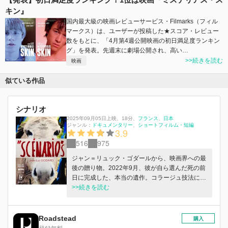
キン』
国内最大級の映画レビューサービス・Filmarks（フィル
マークス）は、ユーザーが投稿した★スコア・レビュー
数をもとに、「4月第4週公開映画の初日満足度ランキン
グ」を発表。先週末に劇場公開され、高い…
>>続きを読む
映画
似ている作品
シナリオ
2025年09月05日上映
、
18分
、
フランス
日本
ジャンル：
ドキュメンタリー
ショートフィルム・短編
3.9
516
975
ジャン＝リュック・ゴダールから、映画界への最
後の贈り物。2022年9月、彼が自ら選んだ死の前
日に完成した、本当の遺作。コラージュ技法によ
る18分の本編と、ゴダール自身が制作ビジョンを
>>続きを読む
語るドキュメンタリー映像の2部で一つの作品と
して構成されている。時代を超えた美学と革新的
な映像表現を追求し続けた巨匠が、映画と私たち
Roadstead
購入
に贈る最後のメッセージとは——。