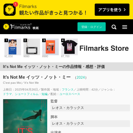
登録・ログイン
映画
1
2
3
4
¥1,650
¥990
¥990
¥7,700
It’s Not Me イッツ・ノット・ミーの作品情報・感想・評価
It’s Not Me イッツ・ノット・ミー
（
2024
）
C’est pas Moi／It's Not Me
上映日：2025年04月26日
製作国・地域：
フランス
上映時間：42分
ジャンル：
ドラマ
ショートフィルム・短編
配給：
ユーロスペース
監督
レオス・カラックス
脚本
レオス・カラックス
出演者