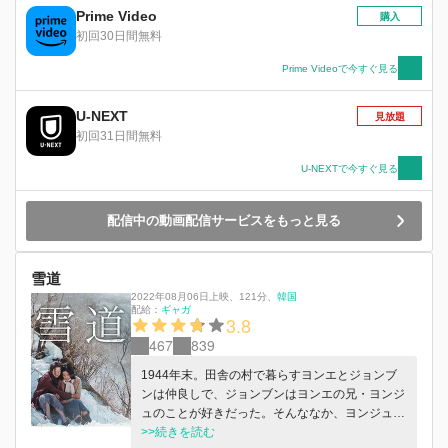
くなる。骨肉の争いを望まない光海君は、永昌大
Prime Video
購入
君と貞明公主を守ると仁穆大妃に誓い、15代王に
初回30日間無料
即位。しかしその後、永昌大君は無念の死を遂
げ、仁穆大妃は慶運宮に幽閉される。一方、宮殿
Prime Videoで今すぐ見る
から逃げ出した貞明公主は倭国へ。奴隷として長
崎の硫黄鉱山に売られ、ファイという名で男のふ
U-NEXT
見放題
りをして過酷な日々を生き抜いていた。数年後、
初回31日間無料
朝鮮通信使がやってくることを知ったファイは、
祖国に戻るきっかけをつかもうと江戸に向かい、
U-NEXTで今すぐ見る
ホン・ジュウォンと出会う。彼は幼い頃に貞明公
主を守れなかった後悔を胸に抱きつつ、光海君が
配信中の動画配信サービスをもっと見る
設立した“火器都監”で働いていた。ファイは硫黄
の闇取引を手助けし、ジュウォンと共に朝鮮に帰
国。ついに家族の仇である光海君と対面する
雪道
が・・・。
2022年08月06日上映
、
121分
、
韓国
配給：
ギャガ
3.8
467
839
1944年末。田舎の村で暮らすヨンエとジョンブ
ンは仲良しで、ジョンブンはヨンエの兄・ヨンジ
ュのことが好きだった。そんななか、ヨンジュは
徴集され村を離れることに。ヨンエは日本に留学
>>続きを読む