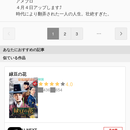
アメブロ
４月４日アップします⤴️
時代により翻弄された一人の人生。壮絶すぎた。
1
2
3
あなたにおすすめの記事
似ている作品
緑豆の花
韓国
4.0
436
654