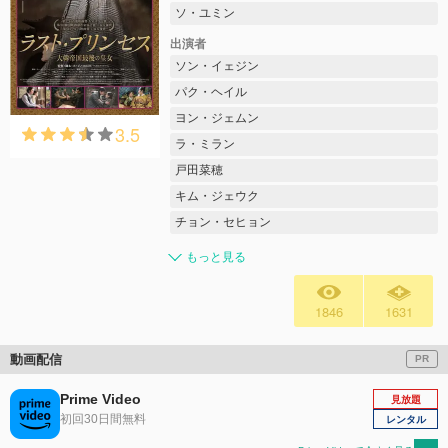
ソ・ユミン
出演者
ソン・イェジン
パク・ヘイル
ヨン・ジェムン
3.5
ラ・ミラン
戸田菜穂
キム・ジェウク
チョン・セヒョン
もっと見る
1846
1631
動画配信
PR
Prime Video
見放題
初回30日間無料
レンタル