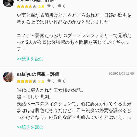
0
0
3.6
史実と異なる箇所はところどころあれど、日韓の歴史を
考える上では良い作品なのかなと思いました。
コメディ要素たっぷりのブーメランファミリーで兄弟だ
った2人が今回は緊張感のある間柄を演じていてギャッ
プ…
>>続きを読む
saiaiyuの感想・評価
2026/08/03 11:00
6
0
3.8
時代に翻弄された王女様のお話。
涙ぐましい悲劇。
実話ベースのフィクションで、心に訴えかけてくる出来
事はほぼ脚色だそうだけど、君主制度の終焉を調べるき
っかけとなり、内政的な諸々も絡んでいるとはいえ、…
>>続きを読む