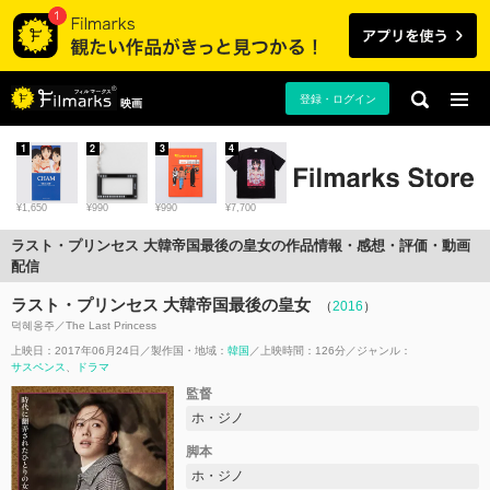
登録・ログイン
映画
1
2
3
4
¥1,650
¥990
¥990
¥7,700
ラスト・プリンセス 大韓帝国最後の皇女の作品情報・感想・評価・動画
配信
ラスト・プリンセス 大韓帝国最後の皇女
（
2016
）
덕혜옹주／The Last Princess
上映日：2017年06月24日
製作国・地域：
韓国
上映時間：126分
ジャンル：
サスペンス
ドラマ
監督
ホ・ジノ
脚本
ホ・ジノ