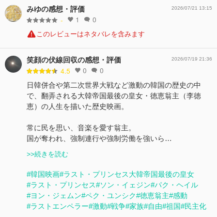
みゆの感想・評価
2026/07/21 13:15
1
0
-
このレビューはネタバレを含みます
笑顔の伏線回収の感想・評価
2026/07/19 21:36
0
0
4.5
日韓併合や第二次世界大戦など激動の韓国の歴史の中
で、翻弄される大韓帝国最後の皇女・徳恵翁主（李徳
恵）の人生を描いた歴史映画。
常に民を思い、音楽を愛す翁主。
国が奪われ、強制連行や強制労働を強いら…
>>続きを読む
#韓国映画
#ラスト・プリンセス大韓帝国最後の皇女
#ラスト・プリンセス
#ソン・イェジン
#パク・ヘイル
#ヨン・ジェムン
#ペク・ユンシク
#徳恵翁主
#感動
#ラストエンペラー
#激動
#戦争
#家族
#自由
#祖国
#民主化