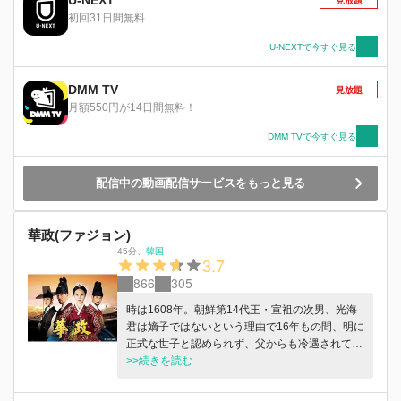
U-NEXT
見放題
初回31日間無料
U-NEXTで今すぐ見る
DMM TV
見放題
月額550円が14日間無料！
DMM TVで今すぐ見る
配信中の動画配信サービスをもっと見る
華政(ファジョン)
45分
、
韓国
3.7
866
305
時は1608年。朝鮮第14代王・宣祖の次男、光海
君は嫡子ではないという理由で16年もの間、明に
正式な世子と認められず、父からも冷遇されてい
る。光海君の心を癒してくれるのは、幼い異母妹
>>続きを読む
の貞明公主だけだった。そんな中、宣祖が崩御。
次期王の擁立をめぐり、朝廷はにわかに慌ただし