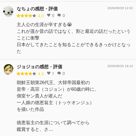
なちょの感想・評価
2026/06/28 12:02
0
0
4.0
主人公の生涯が辛すぎる😭
これが遥か昔の話ではなく、割と最近の話だったという
ことに衝撃
日本がしてきたことを知ることができるきっかけとなっ
た
ジョジョの感想・評価
2026/06/20 18:14
1
0
4.0
朝鮮王朝第26代王、大韓帝国最初の
皇帝・高宗（コジョン）が60歳の時に、
側室ヤン貴人が産んだ
一人娘の徳恵翁主（トッケオンジュ）
を描いた作品
徳恵翁主の生涯について調べてから
鑑賞すると、さ…