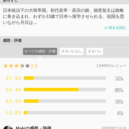
あらすじ
日本統治下の大韓帝国。初代皇帝・高宗の娘、徳恵翁主は政略
に巻き込まれ、わずか13歳で日本へ留学させられる。祖国を思
いながら月日は…
続きを読む
感想・評価
すべての感想・評価
ネタバレなし
ネタバレ
3.5
1,846件のレビュー
4.1 - 5.0
12%
3.1 - 4.0
66%
2.1 - 3.0
18%
1.0 - 2.0
4%
Makiの感想・評価
2026/08/07 12:14