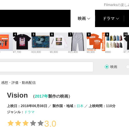
Filmarksの楽
映画
ドラマ
4
5
6
7
8
9
10
0
¥7,700
¥19,800
¥8,800
¥15,400
¥9,900
¥880
¥7,7
映画
情報・感想・評価・動画配信
Vision
（
2017年
製作の映画）
上映日：2018年06月08日
製作国・地域：
日本
上映時間：110分
ジャンル：
ドラマ
3.0