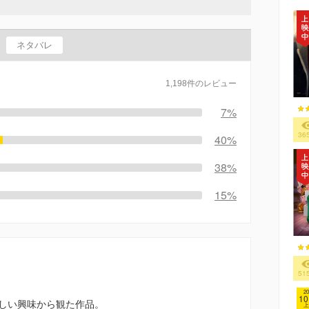
ネタバレ
1,198件のレビュー
7%
36
40%
38%
15%
51
20
10
しい興味から観た作品。
上