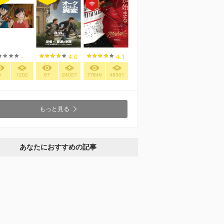
-
4.0
4.1
9
1202
97
24027
77846
48301
もっと見る
あなたにおすすめの記事