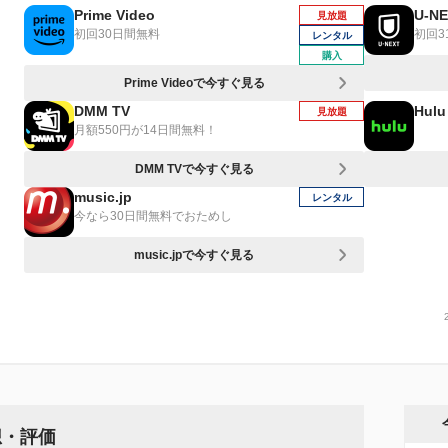
Prime Video
U-N
見放題
初回30日間無料
初回3
レンタル
購入
Prime Videoで今すぐ見る
DMM TV
Hulu
見放題
月額550円が14日間無料！
DMM TVで今すぐ見る
music.jp
レンタル
今なら30日間無料でおためし
music.jpで今すぐ見る
想・評価