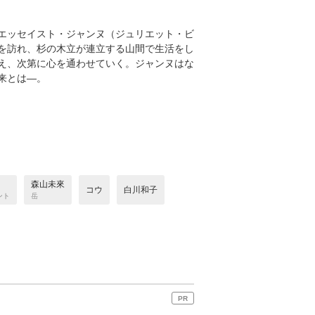
エッセイスト・ジャンヌ（ジュリエット・ビ
を訪れ、杉の木立が連立する山間で生活をし
え、次第に心を通わせていく。ジャンヌはな
来とは―。
森山未來
コウ
白川和子
ント
岳
PR