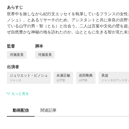
あらすじ
世界中を旅しながら紀行文エッセイを執筆しているフランスの女性
ノシュ）。とあるリサーチのため、アシスタントと共に奈良の吉野
ている山守の男・智（とも）と出会う。二人は言葉や文化の壁を超
ぜ自然豊かな神秘の地を訪れたのか。山とともに生きる智が見た未
監督
脚本
河瀨直美
河瀨直美
出演者
ジュリエット・ビノシュ
永瀬正敏
岩田剛典
美波
ジャンヌ
山守智
山守鈴
ジャンヌのアシスタ
もっと見る
動画配信
関連記事