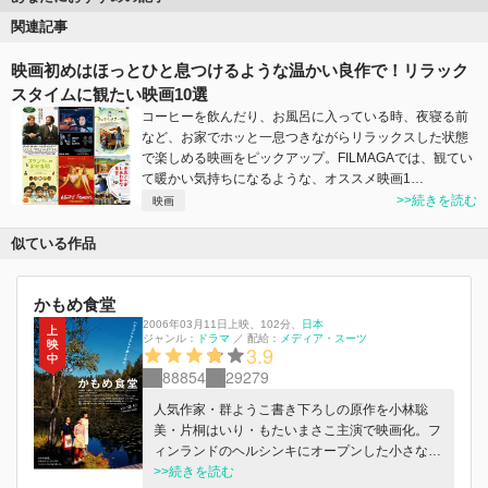
関連記事
映画初めはほっとひと息つけるような温かい良作で！リラック
スタイムに観たい映画10選
コーヒーを飲んだり、お風呂に入っている時、夜寝る前
など、お家でホッと一息つきながらリラックスした状態
で楽しめる映画をピックアップ。FILMAGAでは、観てい
て暖かい気持ちになるような、オススメ映画1…
>>続きを読む
映画
似ている作品
かもめ食堂
2006年03月11日上映
、
102分
、
日本
ジャンル：
ドラマ
／
配給：
メディア・スーツ
3.9
88854
29279
人気作家・群ようこ書き下ろしの原作を小林聡
美・片桐はいり・もたいまさこ主演で映画化。フ
ィンランドのヘルシンキにオープンした小さな食
堂を舞台に、3人の日本人女性とフィンランドの
>>続きを読む