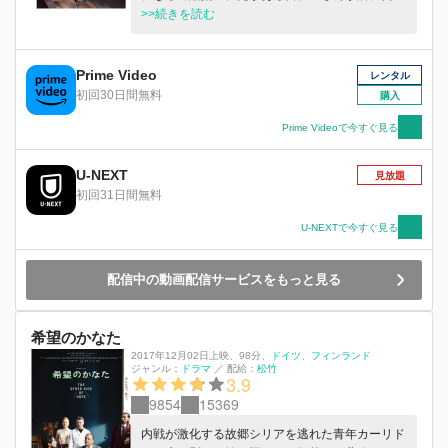
る。協力を申し出たのは、幼い娘を抱えた貴子。
>>続きを読む
どこかぎこちない名人と弟子の関係は、やがて確
かな絆へと変わり…。
Prime Video
レンタル
初回30日間無料
購入
Prime Videoで今すぐ見る
U-NEXT
見放題
初回31日間無料
U-NEXTで今すぐ見る
配信中の動画配信サービスをもっと見る
希望のかなた
2017年12月02日上映
、
98分
、
ドイツ
フィンランド
ジャンル：
ドラマ
／
配給：
松竹
3.9
9854
15369
内戦が激化する故郷シリアを逃れた青年カーリド