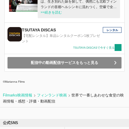
は、生き別れた妹を探して、偶然にも北欧フィン
ランドの首都ヘルシンキに流れつく。空爆で全て
を失くした今、彼の唯一の望みは妹を見つけだす
>>続きを読む
こと。ヨーロッパを悩ます難民危機のあおりか、
この街でも差別や暴力にさらされるカーリドだっ
たが、レストランのオーナーのヴィクストロムは
TSUTAYA DISCAS
レンタル
彼に救いの手を差しのべ、自身のレストランに雇
【宅配レンタル】単品レンタルクーポン1枚プレゼ
い入れる。そんなヴィクストロムもまた行きづま
ント
った過去を捨て、人生をやり直そうとしていた。
TSUTAYA DISCASで今すぐ見る
それぞれの未来を探す２人はやがて“家族”とな
り、彼らの人生には希望の光がさし始める…。
配信中の動画配信サービスをもっと見る
©Marianna Films
Filmarks映画情報
フィンランド映画
世界で一番しあわせな食堂の映
画情報・感想・評価・動画配信
公式SNS