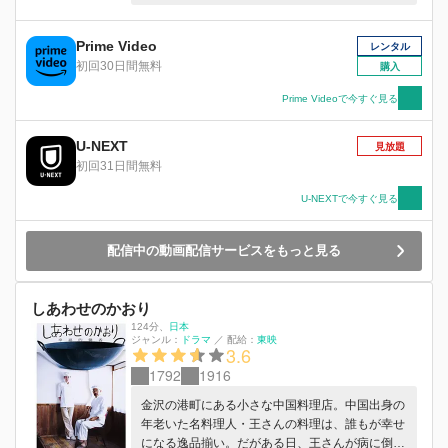
人々の穏やかで温かい日常を描く。
Prime Video
レンタル
初回30日間無料
購入
Prime Videoで今すぐ見る
U-NEXT
見放題
初回31日間無料
U-NEXTで今すぐ見る
配信中の動画配信サービスをもっと見る
しあわせのかおり
124分
、
日本
ジャンル：
ドラマ
／
配給：
東映
3.6
1792
1916
金沢の港町にある小さな中国料理店。中国出身の
年老いた名料理人・王さんの料理は、誰もが幸せ
になる逸品揃い。だがある日、王さんが病に倒れ