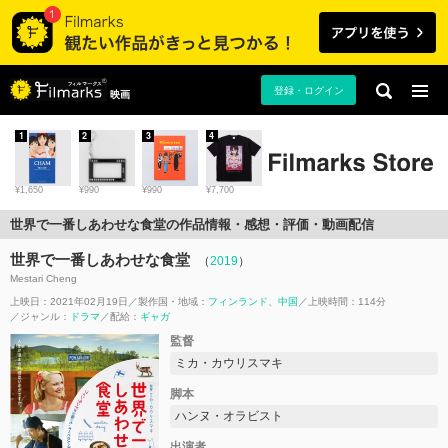
登録・ログイン
映画
1
2
3
4
¥1,650
¥990
¥990
¥7,700
世界で一番しあわせな食堂の作品情報・感想・評価・動画配信
世界で一番しあわせな食堂
（
2019
）
Mestari Cheng
上映日：2021年02月19日
製作国・地域：
フィンランド
中国
上映時間：114分
ジャンル：
ドラマ
配給：
ギャガ
監督
ミカ・カウリスマキ
脚本
ハンヌ・オラビスト
出演者