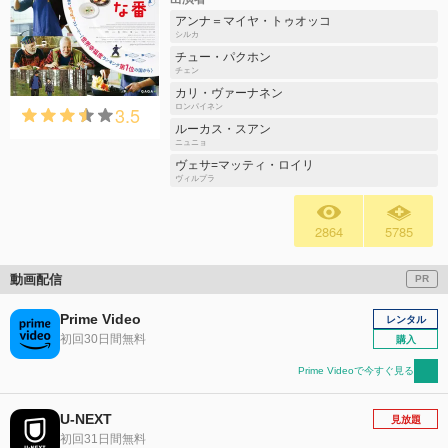
アンナ＝マイヤ・トゥオッコ
シルカ
チュー・パクホン
チェン
カリ・ヴァーナネン
3.5
ロンパイネン
ルーカス・スアン
ニュニョ
ヴェサ=マッティ・ロイリ
ヴィルプラ
2864
5785
動画配信
PR
Prime Video
レンタル
初回30日間無料
購入
Prime Videoで今すぐ見る
U-NEXT
見放題
初回31日間無料