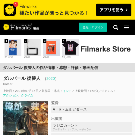
登録・ログイン
映画
1
2
3
4
¥1,650
¥990
¥990
¥7,700
ダルバール 復讐人の作品情報・感想・評価・動画配信
ダルバール 復讐人
（
2020
）
Darbar
上映日：2021年07月16日
製作国・地域：
インド
上映時間：158分
ジャンル：
アクション
クライム
監督
A・R・ムルガダース
出演者
ラジニカーント
アーディティヤ・アルナーチャラム