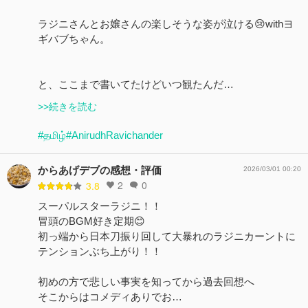
ラジニさんとお嬢さんの楽しそうな姿が泣ける😢withヨ
ギバブちゃん。
と、ここまで書いてたけどいつ観たんだ…
>>続きを読む
#தமிழ்
#AnirudhRavichander
からあげデブの感想・評価
2026/03/01 00:20
2
0
3.8
スーパルスターラジニ！！
冒頭のBGM好き定期😊
初っ端から日本刀振り回して大暴れのラジニカーントに
テンションぶち上がり！！
初めの方で悲しい事実を知ってから過去回想へ
そこからはコメディありでお…