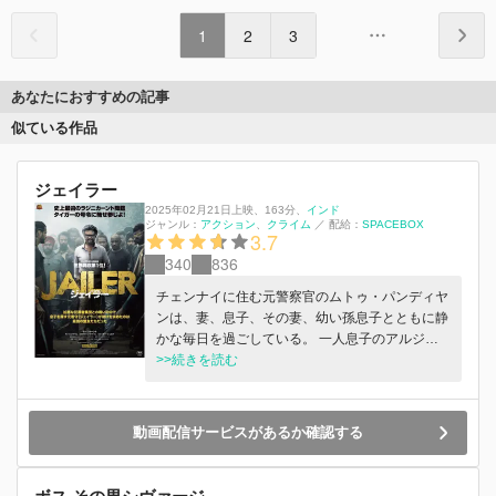
1
2
3
あなたにおすすめの記事
似ている作品
ジェイラー
2025年02月21日上映
、
163分
、
インド
ジャンル：
アクション
クライム
／
配給：
SPACEBOX
3.7
340
836
チェンナイに住む元警察官のムトゥ・パンディヤ
ンは、妻、息子、その妻、幼い孫息子とともに静
かな毎日を過ごしている。 一人息子のアルジュ
ンは、ムトゥに影響され警察官となり、正義感の
>>続きを読む
強さは人一倍。そんなアルジュンをムトゥは誇り
にしていた。 しかしある日アルジュンは行方不
明になってしまい、美術品マフィアを深追いしす
動画配信サービスがあるか確認する
ぎて消されたのだと噂される。自分がアルジュン
に行った厳格な教育が彼を死に至らしめたのかと
良心の呵責に苛まれるムトゥは、一民間人として