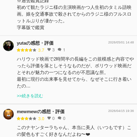
※過去鑑賞記録
初めて観たラジニ様の主演映画かつ人生初のタミル語映
画。娘を交通事故で殺されてからのラジニ様のフルスロ
ットルぶりが凄かった。
字幕版で鑑賞
yutaの感想・評価
2026/05/01 14:48
3
1
3.7
ハリウッド映画で2時間半の長編をこの規模感と内容でや
ったら評価を落としそうなものだが、ボリウッド映画だ
とそれが魅力の一つになるのが不思議な所。
最初に現行の出来事を見せてから、なぜそこに行き着い
たの…
>>続きを読む
mewmewの感想・評価
2026/04/15 19:36
0
0
3.0
このナヤンターラちゃん、本当に美人（いつもです）こ
の髪色もすごく好きなんだよね〜❤️