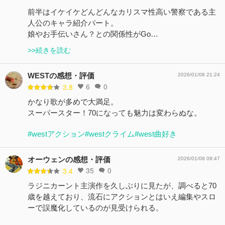
前半はイケイケどんどんなカリスマ性高い警察である主
人公のキャラ紹介パート。
娘やお手伝いさん？との関係性がGo…
>>続きを読む
WESTの感想・評価
2026/01/08 21:24
6
0
3.8
かなり歌が多めで大満足。
スーパースター！70になっても魅力は変わらぬな。
#westアクション
#westクライム
#west曲好き
オーウェンの感想・評価
2026/01/08 09:47
35
0
3.4
ラジニカーント主演作を久しぶりに見たが、調べると70
歳を越えており、流石にアクションとはいえ編集やスロ
ーで誤魔化しているのが見受けられる。