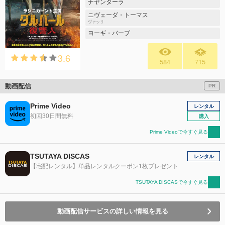
ナヤンターラ
ニヴェーダ・トーマス
ヴァッリ
ヨーギ・バーブ
3.6
584
715
動画配信
PR
Prime Video
レンタル
初回30日間無料
購入
Prime Videoで今すぐ見る
TSUTAYA DISCAS
レンタル
【宅配レンタル】単品レンタルクーポン1枚プレゼント
TSUTAYA DISCASで今すぐ見る
動画配信サービスの詳しい情報を見る