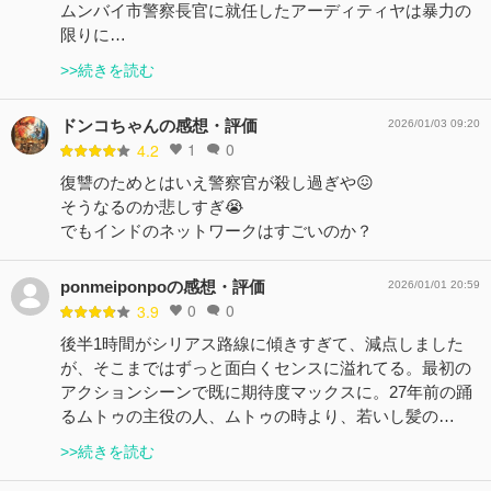
ムンバイ市警察長官に就任したアーディティヤは暴力の
限りに…
>>続きを読む
ドンコちゃんの感想・評価
2026/01/03 09:20
1
0
4.2
復讐のためとはいえ警察官が殺し過ぎや😖
そうなるのか悲しすぎ😭
でもインドのネットワークはすごいのか？
ponmeiponpoの感想・評価
2026/01/01 20:59
0
0
3.9
後半1時間がシリアス路線に傾きすぎて、減点しました
が、そこまではずっと面白くセンスに溢れてる。最初の
アクションシーンで既に期待度マックスに。27年前の踊
るムトゥの主役の人、ムトゥの時より、若いし髪の…
>>続きを読む