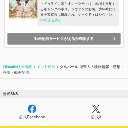
マドゥライに暮らすシャクティは、地域を支配す
るギャングのボス、シヴァンの右腕。少年時代に
父を警察官に射殺され、シャクティはシヴァンに
育てられた。ある時シヴァンは、新しく着任した
>>続きを読む
警視副総監から犯罪集団の取り締まり強化を宣言
される。危機感を感じたシヴァンは、嫌がるシャ
クティを警察官にさせ、取り締まり抑止のため警
動画配信サービスがあるか確認する
察署に送り込む。だがそれは、親子断絶の始まり
だった。
Filmarks映画情報
インド映画
ダルバール 復讐人の映画情報・感想・
評価・動画配信
公式SNS
公式Facebook
公式X