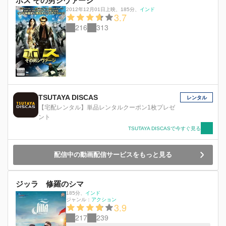
ボス その男シヴァージ
独自に捜査を始める。 ヴァルマという男が牛耳
2012年12月01日上映
、
185分
、
インド
3.7
るその美術品マフィアとの戦いの中で、現役時代
に荒れる刑務所を仕切って“タイガー”の名で怖れ
216
313
られていた元看守〈ジェイラー〉ムトゥの真の姿
が明かされていく。
TSUTAYA DISCAS
レンタル
【宅配レンタル】単品レンタルクーポン1枚プレゼ
ント
TSUTAYA DISCASで今すぐ見る
配信中の動画配信サービスをもっと見る
ジッラ 修羅のシマ
185分
、
インド
ジャンル：
アクション
3.9
217
239