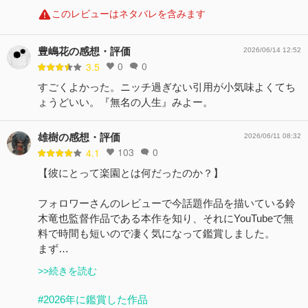
このレビューはネタバレを含みます
豊嶋花の感想・評価
2026/06/14 12:52
0
0
3.5
すごくよかった。ニッチ過ぎない引用が小気味よくてち
ょうどいい。『無名の人生』みよー。
雄樹の感想・評価
2026/06/11 08:32
103
0
4.1
【彼にとって楽園とは何だったのか？】
フォロワーさんのレビューで今話題作品を描いている鈴
木竜也監督作品である本作を知り、それにYouTubeで無
料で時間も短いので凄く気になって鑑賞しました。
まず…
>>続きを読む
#2026年に鑑賞した作品