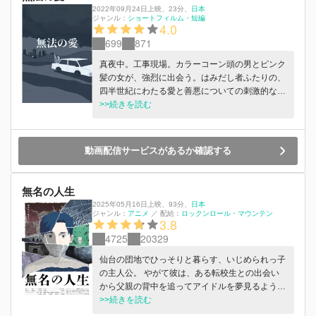
2022年09月24日上映
、
23分
、
日本
ジャンル：
ショートフィルム・短編
4.0
699
871
真夜中。工事現場。カラーコーン頭の男とピンク
髪の女が、強烈に出会う。はみだし者ふたりの、
四半世紀にわたる愛と善悪についての刺激的な物
語。センセーショナルな題材に切り込み、倫理観
>>続きを読む
をぐらつかせる、渾身の最新作！俺たちは走る、
この世界を置き去りにしてーー。
動画配信サービスがあるか確認する
無名の人生
2025年05月16日上映
、
93分
、
日本
ジャンル：
アニメ
／
配給：
ロックンロール・マウンテン
3.8
4725
20329
仙台の団地でひっそりと暮らす、いじめられっ⼦
の主⼈公。 やがて彼は、ある転校⽣との出会い
から⽗親の背中を追ってアイドルを夢⾒るよう
に。そこから図らずも成り上がっていく主⼈公の
>>続きを読む
美しくも悲哀に満ちた⼈⽣が、⾼齢ドライバーや