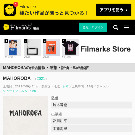
登録・ログイン
映画
1
2
3
4
¥1,650
¥990
¥990
¥7,700
MAHOROBAの作品情報・感想・評価・動画配信
MAHOROBA
（
2021
）
上映日：2022年09月24日
製作国・地域：
日本
上映時間：13分
ジャンル：
ショートフィルム・短編
監督
鈴木竜也
出演者
及川耕平
工藤海里