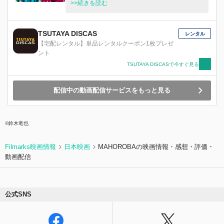
ィ S」!S は M に出会ってド S 心に火がつき、M
>>続きを読む
も自分のド M 力のポテンシャルに目覚める!!そし
て今、究極の愛のゴングが鳴る!
TSUTAYA DISCAS
レンタル
【宅配レンタル】単品レンタルクーポン1枚プレゼ
ント
TSUTAYA DISCASで今すぐ見る
配信中の動画配信サービスをもっと見る
©鈴木竜也
Filmarks映画情報
日本映画
MAHOROBAの映画情報・感想・評価・
動画配信
公式SNS