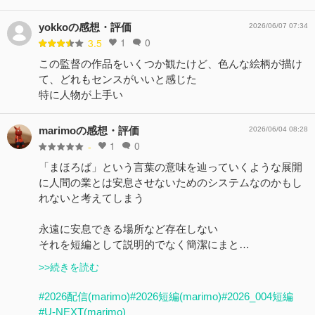
yokkoの感想・評価
2026/06/07 07:34
1
0
3.5
この監督の作品をいくつか観たけど、色んな絵柄が描け
て、どれもセンスがいいと感じた
特に人物が上手い
marimoの感想・評価
2026/06/04 08:28
1
0
-
「まほろば」という言葉の意味を辿っていくような展開
に人間の業とは安息させないためのシステムなのかもし
れないと考えてしまう
永遠に安息できる場所など存在しない
それを短編として説明的でなく簡潔にまと…
>>続きを読む
#2026配信(marimo)
#2026短編(marimo)
#2026_004短編
#U-NEXT(marimo)