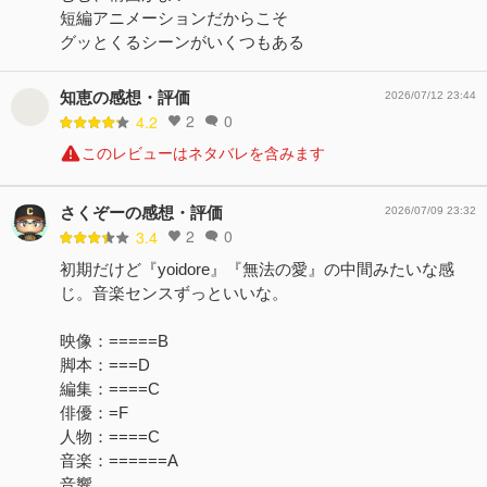
短編アニメーションだからこそ
グッとくるシーンがいくつもある
知恵の感想・評価
2026/07/12 23:44
2
0
4.2
このレビューはネタバレを含みます
さくぞーの感想・評価
2026/07/09 23:32
2
0
3.4
初期だけど『yoidore』『無法の愛』の中間みたいな感
じ。音楽センスずっといいな。
映像：=====B
脚本：===D
編集：====C
俳優：=F
人物：====C
音楽：======A
音響…