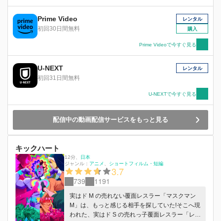
芸能界の闇、若年層の不詳の死、戦争など、今ま
さに我々が直⾯する数々の問題を背景に描かれて
Prime Video
レンタル
いく。「本当の名前を呼ばれることの無かった
初回30日間無料
購入
男」が最後に直⾯する、誰も⾒たことのない景⾊
とはーーー。
Prime Videoで今すぐ見る
U-NEXT
レンタル
初回31日間無料
U-NEXTで今すぐ見る
配信中の動画配信サービスをもっと見る
キックハート
12分
、
日本
ジャンル：
アニメ
ショートフィルム・短編
3.7
739
1191
実はド M の売れない覆面レスラー「マスクマン
M」は、もっと感じる相手を探していた!そこへ現
われた、実はド S の売れっ子覆面レスラー「レデ